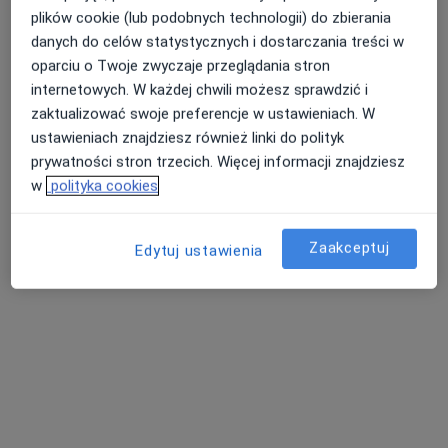
plików cookie (lub podobnych technologii) do zbierania
48 opinii
danych do celów statystycznych i dostarczania treści w
Ks. J. Popiełuszki 2, Sieradz
•
Mapa
oparciu o Twoje zwyczaje przeglądania stron
Brak dostępnych specjalistów z wolnymi terminami w tym centrum medycznym.
internetowych. W każdej chwili możesz sprawdzić i
zaktualizować swoje preferencje w ustawieniach. W
Pokaż profil
ustawieniach znajdziesz również linki do polityk
prywatności stron trzecich. Więcej informacji znajdziesz
w
polityka cookies
Dostępni specjaliści
Zaakceptuj
Edytuj ustawienia
Specjaliści znajdują się poza Zduńska Wola, łódzkie,
w obszarach bliskich Twojemu wyszukiwaniu.