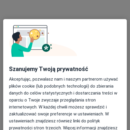
Pokaż profil
Samodzielny Publiczny Zespół Opieki
Szanujemy Twoją prywatność
Zdrowotnej w Kędzierzynie-Koźlu
Akceptując, pozwalasz nam i naszym partnerom używać
·
Więcej
Dermatologia, Ortopedia, Okulistyka
plików cookie (lub podobnych technologii) do zbierania
12 opinii
danych do celów statystycznych i dostarczania treści w
oparciu o Twoje zwyczaje przeglądania stron
24 Kwietnia 5, Kędzierzyn-Koźle
•
Mapa
internetowych. W każdej chwili możesz sprawdzić i
Brak dostępnych specjalistów z wolnymi terminami w tym centrum medycznym.
zaktualizować swoje preferencje w ustawieniach. W
ustawieniach znajdziesz również linki do polityk
Pokaż profil
prywatności stron trzecich. Więcej informacji znajdziesz