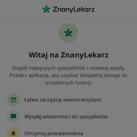
Me
Dermatologia • Kędzierzyn-Koźle, opolskie
Filtry
• 1
Mapa
Dermatologia placówki w Kędzierzynie-
Witaj na ZnanyLekarz
Koźlu
Jak działają wyniki wyszukiwania
Znajdź najlepszych specjalistów i umawiaj wizyty.
Pobierz aplikację, aby uzyskać bezpłatny dostęp do
przydatnych funkcji:
Łatwo zarządzaj swoimi wizytami
Wysyłaj wiadomości do specjalistów
Centrum Medyczne OLMED
Otrzymuj powiadomienia
·
Więcej
Dermatologia, Fizjoterapia, Neurologia dziecięca