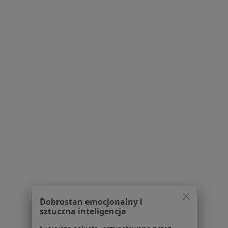
·
Więcej
Dermatologia, Medycyna rodzinna, Pediatria
885 opinii
Konsultacja online (kolejna)
150 zł
dr n. med. i n. o zdr.
Jakub Marczuk
dermatolog
Brak dostępnych specjalistów z wolnymi terminami w tym centrum medycznym.
Pokaż profil
Dobrostan emocjonalny i
sztuczna inteligencja