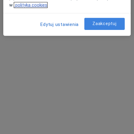
w
polityka cookies
Dostępne konsultacje online
Zaakceptuj
Edytuj ustawienia
Specjaliści w Twojej okolicy nie mają dostępności dla
wizyt stacjonarnych. Sprawdź konsultacje online.
Bezpieczne płatności
Przychodnia Dimedic
·
Więcej
Dermatologia, Endokrynologia, Diabetologia
91 opinii
Popularna placówka: pacjenci chętnie płacą online