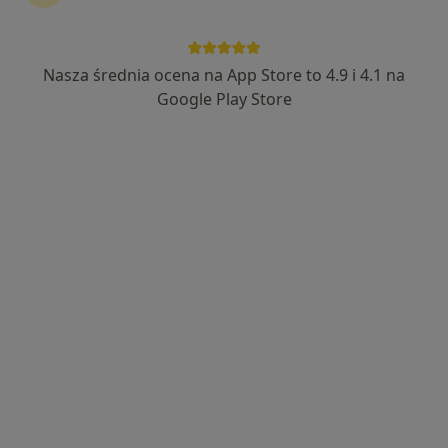
Jasna 8, Kędzierzyn-Koźle
•
Mapa
Brak dostępnych specjalistów z wolnymi terminami w tym centrum medycznym.
Nasza średnia ocena na App Store to 4.9 i 4.1 na
Google Play Store
Pokaż profil
Leśnickie Centrum Medyczne
·
Więcej
Dermatologia, Chirurgia, Audiologia
Plac Narutowicza 14, Leśnica
•
Mapa
Brak dostępnych specjalistów z wolnymi terminami w tym centrum medycznym.