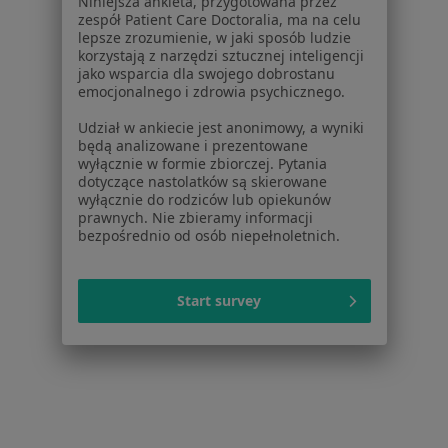
Niniejsza ankieta, przygotowana przez
zespół Patient Care Doctoralia, ma na celu
lepsze zrozumienie, w jaki sposób ludzie
korzystają z narzędzi sztucznej inteligencji
Bezpieczne płatności
jako wsparcia dla swojego dobrostanu
Doctorpro Łódź Centrum Medyczne
emocjonalnego i zdrowia psychicznego.
·
Więcej
Dermatologia, Chirurgia, Diagnostyka
Udział w ankiecie jest anonimowy, a wyniki
1176 opinii
będą analizowane i prezentowane
wyłącznie w formie zbiorczej. Pytania
Konsultacja dermatologiczna online
240 zł
dotyczące nastolatków są skierowane
wyłącznie do rodziców lub opiekunów
prawnych. Nie zbieramy informacji
bezpośrednio od osób niepełnoletnich.
dr n. med. Irmina
Olejniczak-Staruch
Start survey
dermatolog
Brak dostępnych specjalistów z wolnymi terminami w tym centrum medycznym.
Pokaż profil