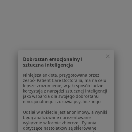
Centrum Medyczne VIAMED
·
Więcej
Ortopedia, Interna, Kardiologia
Łukasiewicza 23, Kędzierzyn-Koźle
•
Mapa
Dobrostan emocjonalny i
sztuczna inteligencja
Konsultacja ortopedyczna
Niniejsza ankieta, przygotowana przez
Brak dostępnych specjalistów z wolnymi terminami w tym centrum medycznym.
zespół Patient Care Doctoralia, ma na celu
lepsze zrozumienie, w jaki sposób ludzie
korzystają z narzędzi sztucznej inteligencji
Pokaż profil
jako wsparcia dla swojego dobrostanu
emocjonalnego i zdrowia psychicznego.
Udział w ankiecie jest anonimowy, a wyniki
będą analizowane i prezentowane
wyłącznie w formie zbiorczej. Pytania
dotyczące nastolatków są skierowane