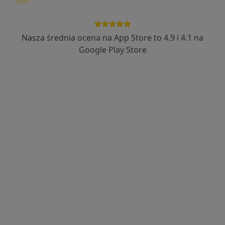
S-MEDICA
·
Więcej
Ortopedia, Fizjoterapia, Rehabilitacja medyczna
Nasza średnia ocena na App Store to 4.9 i 4.1 na
135 opinii
Google Play Store
Prudnicka 11, Krapkowice
•
Mapa
Brak dostępnych specjalistów z wolnymi terminami w tym centrum medycznym.
Pokaż profil
Klinika Nova
·
Więcej
Ortopedia, Laryngologia, Okulistyka