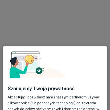
Bezpieczne płatności
PREMIUMED
·
Więcej
Ortopedia, Ortopedia dziecięca, Ginekologia
534 opinie
ks. Henryka Jośki 42, Rybnik
•
Mapa
Konsultacja ortopedyczna
350 zł
Pokaż więcej usług
lek. Paweł Kalamarz
ortopeda
Brak dostępnych specjalistów z wolnymi terminami w tym centrum medycznym.
Szanujemy Twoją prywatność
Pokaż profil
Akceptując, pozwalasz nam i naszym partnerom używać
plików cookie (lub podobnych technologii) do zbierania
danych do celów statystycznych i dostarczania treści w