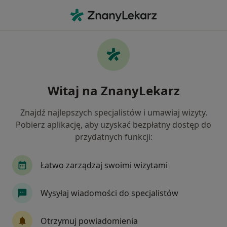
Me
Ortopedia • Kędzierzyn-Koźle, opolskie
Filtry
• 1
Ubezpieczenie
Map
Ortopedia placówki w Kędzierzynie-Koźlu
Witaj na ZnanyLekarz
Jak działają wyniki wyszukiwania
Znajdź najlepszych specjalistów i umawiaj wizyty.
Pobierz aplikację, aby uzyskać bezpłatny dostęp do
Wybierz swoje ubezpieczenie
przydatnych funkcji:
Łatwo zarządzaj swoimi wizytami
Wysyłaj wiadomości do specjalistów
Otrzymuj powiadomienia