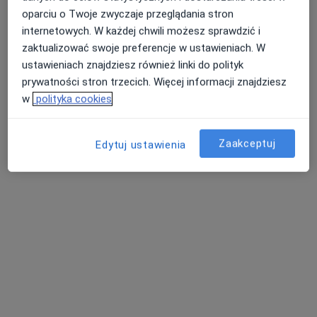
oparciu o Twoje zwyczaje przeglądania stron
internetowych. W każdej chwili możesz sprawdzić i
zaktualizować swoje preferencje w ustawieniach. W
ustawieniach znajdziesz również linki do polityk
prywatności stron trzecich. Więcej informacji znajdziesz
w
polityka cookies
Bezpieczne płatności
Centrum Medyczne Nowy Świat
·
Więcej
Ortopedia, Ortopedia dziecięca, Fizjoterapia
Zaakceptuj
Edytuj ustawienia
2214 opinii
Derkacza 13, Gliwice
•
Mapa
Konsultacja ortopedyczna
350 zł
Pokaż więcej usług
dr n. med. Piotr
dr n. med. Szymon
lek. Wojciech Kusak
Zagórski
Czech
ortopeda
ortopeda
ortopeda