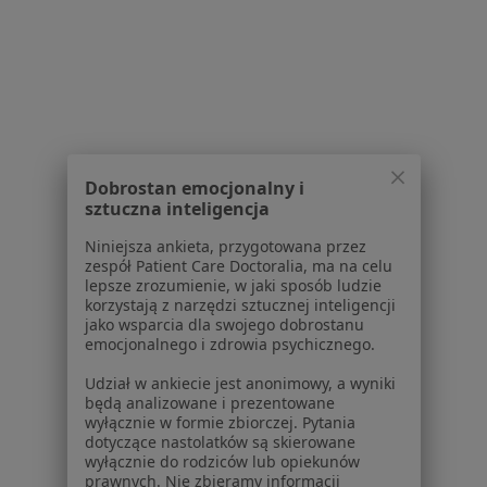
Regulamin
Polityka prywatności pacjentów
Polityka prywatności profesjonalistów
Polityka prywatności dla profesjonalistów, których
dane pozyskaliśmy samodzielnie
Polityka cookies
Jak działają wyniki wyszukiwania
Dobrostan emocjonalny i
Dostępność
sztuczna inteligencja
O nas
Praca
Niniejsza ankieta, przygotowana przez
Rekrutujemy!
zespół Patient Care Doctoralia, ma na celu
Partnerzy
lepsze zrozumienie, w jaki sposób ludzie
Centrum prasowe
korzystają z narzędzi sztucznej inteligencji
Kontakt
jako wsparcia dla swojego dobrostanu
emocjonalnego i zdrowia psychicznego.
Dla pacjentów
Udział w ankiecie jest anonimowy, a wyniki
będą analizowane i prezentowane
Lekarze
wyłącznie w formie zbiorczej. Pytania
Placówki medyczne
dotyczące nastolatków są skierowane
Pytania i odpowiedzi
wyłącznie do rodziców lub opiekunów
prawnych. Nie zbieramy informacji
Usługi i zabiegi