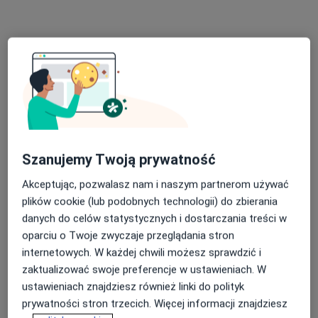
Adres 1
Adres 2
ul. Gazowa 2B, Kędzierzyn-Koźle
•
Mapa
Konsultacja pulmonologiczna
120 zł
Brak dostępnych specjalistów z wolnymi terminami w tym centrum medycznym.
Pokaż profil
Szanujemy Twoją prywatność
Akceptując, pozwalasz nam i naszym partnerom używać
plików cookie (lub podobnych technologii) do zbierania
danych do celów statystycznych i dostarczania treści w
oparciu o Twoje zwyczaje przeglądania stron
internetowych. W każdej chwili możesz sprawdzić i
zaktualizować swoje preferencje w ustawieniach. W
ustawieniach znajdziesz również linki do polityk
Centrum Medyczne VIAMED
prywatności stron trzecich. Więcej informacji znajdziesz