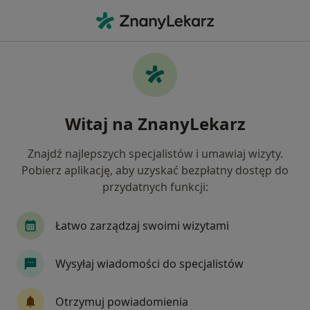
Me
Pulmonologia • Kędzierzyn-Koźle, opolskie
Filtry
• 1
Mapa
Pulmonologia placówki w Kędzierzynie-
Witaj na ZnanyLekarz
Koźlu
Jak działają wyniki wyszukiwania
Znajdź najlepszych specjalistów i umawiaj wizyty.
Pobierz aplikację, aby uzyskać bezpłatny dostęp do
przydatnych funkcji:
Łatwo zarządzaj swoimi wizytami
Wysyłaj wiadomości do specjalistów
FOREST Med Centrum Diagnostyczno -
Otrzymuj powiadomienia
Medyczne