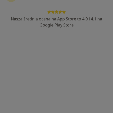
·
Więcej
Pulmonologia, Chirurgia dziecięca, Endokrynologia
Plac Jana Surzyckiego 1, Kędzierzyn-Koźle
•
Mapa
Nasza średnia ocena na App Store to 4.9 i 4.1 na
Brak dostępnych specjalistów z wolnymi terminami w tym centrum medycznym.
Google Play Store
Pokaż profil
Centrum medyczno - rehabilitacyjne
Solutaris
·
Więcej
Pulmonologia, Interna, Kardiologia
37 opinii