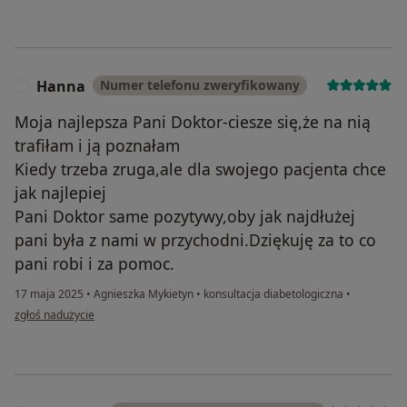
Hanna
Numer telefonu zweryfikowany
H
Moja najlepsza Pani Doktor-ciesze się,że na nią
trafiłam i ją poznałam
Kiedy trzeba zruga,ale dla swojego pacjenta chce
jak najlepiej
Pani Doktor same pozytywy,oby jak najdłużej
pani była z nami w przychodni.Dziękuję za to co
pani robi i za pomoc.
17 maja 2025
•
Agnieszka Mykietyn
•
konsultacja diabetologiczna
•
w opinii użytkownika Hanna
zgłoś nadużycie