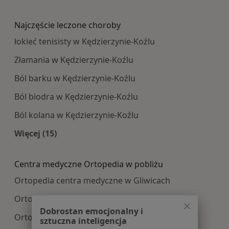
Więcej w kategorii: Najpopularniesze centra m
Najczęście leczone choroby
łokieć tenisisty w Kędzierzynie-Koźlu
Złamania w Kędzierzynie-Koźlu
Ból barku w Kędzierzynie-Koźlu
Ból biodra w Kędzierzynie-Koźlu
Ból kolana w Kędzierzynie-Koźlu
Więcej (15)
Więcej w kategorii: Najczęście leczone choroby
Centra medyczne Ortopedia w pobliżu
Ortopedia centra medyczne w Gliwicach
Ortopedia centra medyczne w Opolu
Dobrostan emocjonalny i
Ortopedia centra medyczne w Zabrzu
sztuczna inteligencja