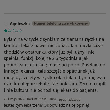
Agnieszka
Numer telefonu zweryfikowany
A
Bylam na wizycie z synkiem że złamana rączka na
kontroli lekarz nawet nie zobacztlam rączki kazał
chodzić w opatrunku który już był luźny i nie
spełniał funkcji kolejne 2.5 tygodnia a jak
poprosiłam o zmianę to nie bo po co. Poszłam do
innego lekarza i całe szczęście opatrunek już
mógł być zdjęty wszystko ok a tak to bym męczyła
dziecko niepotrzebnie. Nie polecam. Zero emtapii
i nie kulturalnie odnosi się lekarz do pacjenta.
w opinii użytkownika Agnieszka
28 lutego 2022
•
Dariusz Czekaj
•
Inny
•
zgłoś nadużycie
Jesteś tym lekarzem? Odpowiedz na tę opinię!