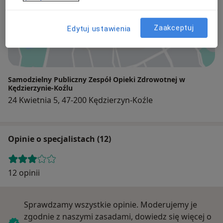
Zaakceptuj
Edytuj ustawienia
Powiększ mapę
Samodzielny Publiczny Zespół Opieki Zdrowotnej w
Kędzierzynie-Koźlu
24 Kwietnia 5, 47-200 Kędzierzyn-Koźle
Opinie o specjalistach (12)
12 opinii
Sprawdzamy wszystkie opinie. Moderujemy je
zgodnie z naszymi zasadami, dowiedz się więcej o