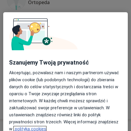
Ortopeda
lek. Ireneusz Łotecki
Ortopeda
2 opinie
Rafał Namyślak
Szanujemy Twoją prywatność
Ortopeda
Akceptując, pozwalasz nam i naszym partnerom używać
15 opinii
plików cookie (lub podobnych technologii) do zbierania
danych do celów statystycznych i dostarczania treści w
Wojciech Stochniałek
oparciu o Twoje zwyczaje przeglądania stron
Ortopeda
internetowych. W każdej chwili możesz sprawdzić i
zaktualizować swoje preferencje w ustawieniach. W
ustawieniach znajdziesz również linki do polityk
prywatności stron trzecich. Więcej informacji znajdziesz
Adres
w
polityka cookies