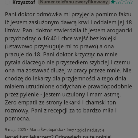
Krzysztof
Numer telefonu zweryfikowany
K
Pani doktor odmówiła mi przyjęcia pomimo faktu
iż jestem zasłużonym dawcą krwi i oddałem jej 18
litrów. Pani doktor stwierdziła iż jestem arogancki
przychodząc o 16:40 i chce wejść bez kolejki
(ustawowo przysługuje mi to prawo) a ona
pracuje do 18. Pani doktor krzycząc na mnie
pytała dlaczego nie przyszedłem szybciej i czemu
ona ma zostawać dłużej w pracy przeze mnie. Nie
chodzę do lekarzy dla przyjemności a tego dnia
miałem utrudnione oddychanie prawdopodobnie
przez pylenie - jestem uczulony i mam astmę.
Zero empatii ze strony lekarki i chamski ton
rozmowy. Pani z recepcji za to bardzo miła i
pomocna.
w opinii użytkownika Krzysztof
9 maja 2025
•
Maria Świętojańska
•
Inny
•
zgłoś nadużycie
Jesteś tym lekarzem? Odpowiedz na tę opinię!