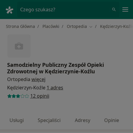
Me
Czego szukasz?
Strona Główna
Placówki
Ortopedia
Kędzierzyn-Koźl
Zmień miasto
Samodzielny Publiczny Zespół Opieki
Zdrowotnej w Kędzierzynie-Koźlu
Ortopedia
więcej
Kędzierzyn-Koźle
1 adres
12 opinii
Usługi
Specjaliści
Adresy
Opinie