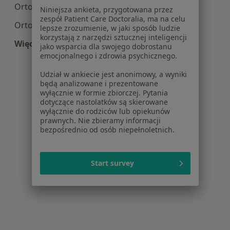
Ortopedia centra medyczne w Bytomiu
Niniejsza ankieta, przygotowana przez
zespół Patient Care Doctoralia, ma na celu
Ortopedia centra medyczne w Rybniku
lepsze zrozumienie, w jaki sposób ludzie
korzystają z narzędzi sztucznej inteligencji
Więcej (13)
jako wsparcia dla swojego dobrostanu
Więcej w kategorii: Centra medyczne Ortopedia
emocjonalnego i zdrowia psychicznego.
Udział w ankiecie jest anonimowy, a wyniki
będą analizowane i prezentowane
wyłącznie w formie zbiorczej. Pytania
dotyczące nastolatków są skierowane
wyłącznie do rodziców lub opiekunów
prawnych. Nie zbieramy informacji
bezpośrednio od osób niepełnoletnich.
Start survey