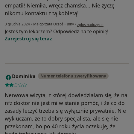
empatii! Niemiła, wręcz chamska... Nie życzę
nikomu kontaktu z tą kobietą!
w opinii użytkownika Aleksandra
3 grudnia 2024
•
Małgorzata Oczoś
•
Inny
•
zgłoś nadużycie
Jesteś tym lekarzem? Odpowiedz na tę opinię!
Zarejestruj się teraz
Dominika
Numer telefonu zweryfikowany
D
Nerwowa wizyta, z której dowiedziałam się, że na
nfz doktor nie jest mi w stanie pomóc, i że co do
zasady leczyć trzeba się wyłącznie prywatnie. Nie
wykluczam, że to dobry specjalista, ale się nie
przekonam, bo po 40 roku życia oczekuję, że
będę traktowana jak dorosły.