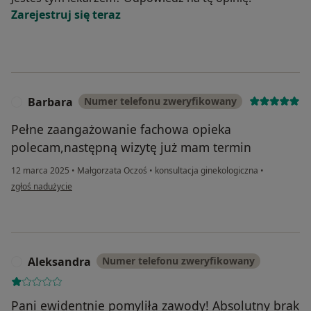
Zarejestruj się teraz
Barbara
Numer telefonu zweryfikowany
B
Pełne zaangażowanie fachowa opieka
polecam,następną wizytę już mam termin
12 marca 2025
•
Małgorzata Oczoś
•
konsultacja ginekologiczna
•
w opinii użytkownika Barbara
zgłoś nadużycie
Aleksandra
Numer telefonu zweryfikowany
A
Pani ewidentnie pomyliła zawody! Absolutny brak