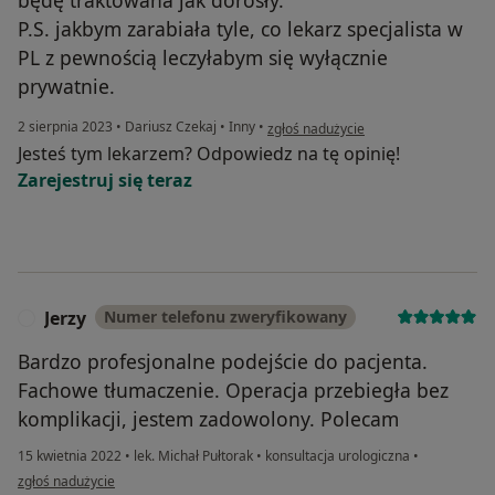
P.S. jakbym zarabiała tyle, co lekarz specjalista w
PL z pewnością leczyłabym się wyłącznie
prywatnie.
w opinii użytkownika Dominika
2 sierpnia 2023
•
Dariusz Czekaj
•
Inny
•
zgłoś nadużycie
Jesteś tym lekarzem? Odpowiedz na tę opinię!
Zarejestruj się teraz
Jerzy
Numer telefonu zweryfikowany
J
Bardzo profesjonalne podejście do pacjenta.
Fachowe tłumaczenie. Operacja przebiegła bez
komplikacji, jestem zadowolony. Polecam
15 kwietnia 2022
•
lek. Michał Pułtorak
•
konsultacja urologiczna
•
w opinii użytkownika Jerzy
zgłoś nadużycie