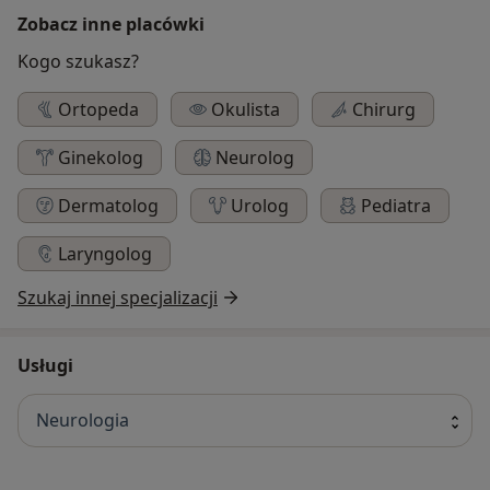
Zobacz inne placówki
Kogo szukasz?
Ortopeda
Okulista
Chirurg
Ginekolog
Neurolog
Dermatolog
Urolog
Pediatra
Laryngolog
Szukaj innej specjalizacji
Usługi
Neurologia