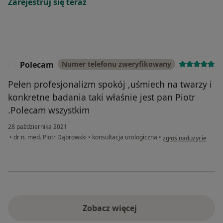
Zarejestruj się teraz
Polecam
Numer telefonu zweryfikowany
P
Pełen profesjonalizm spokój ,uśmiech na twarzy i
konkretne badania taki właśnie jest pan Piotr
.Polecam wszystkim
28 października 2021
w opinii użytkownika
•
dr n. med. Piotr Dąbrowski
•
konsultacja urologiczna
•
zgłoś nadużycie
Zobacz więcej