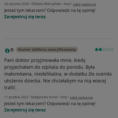
w opinii użytkownika Anna
26 stycznia 2026
•
Elżbieta Wierzyńska
•
Inny
•
zgłoś nadużycie
Jesteś tym lekarzem? Odpowiedz na tę opinię!
Zarejestruj się teraz
D
Numer telefonu zweryfikowany
Pani doktor przyjmowała mnie, kiedy
przyjechałam do szpitala do porodu. Była
małomówna, niedelikatna, w dodatku źle oceniła
ułożenie dziecka. Nie chciałabym na nią wiecej
trafić.
w opinii użytkownika D
11 grudnia 2025
•
Małgorzata Oczoś
•
Inny
•
zgłoś nadużycie
Jesteś tym lekarzem? Odpowiedz na tę opinię!
Zarejestruj się teraz