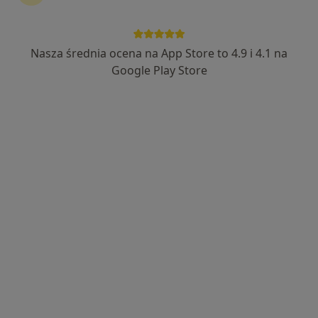
Nasza średnia ocena na App Store to 4.9 i 4.1 na
NZOZ „Twój Lekarz”
Google Play Store
·
Więcej
Medycyna rodzinna, Pediatria, Interna
1055 opinii
Adres 1
Adres 2
Adres 3
Witosa 5, Kobierzyce
•
Mapa
Konsultacja fizjoterapeutyczna
150 zł
Pokaż więcej usług
mgr Karolina Rosales
lek. Ewa Jarowicz
lek. Tomasz Jarowicz
Rosillo
lekarz chorób
ortopeda
fizjoterapeuta
zakaźnych
Zobacz wszystkich 10 specjalistów