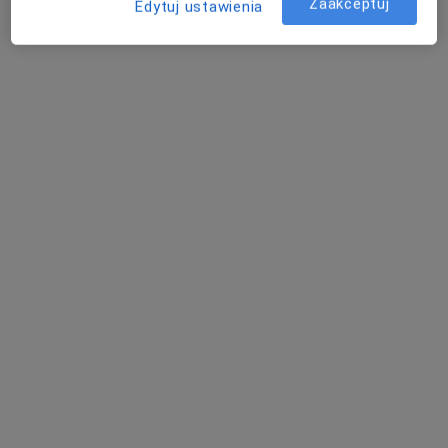
Zaakceptuj
Edytuj ustawienia
mgr Michał Leśniewski
·
Więcej
Fizjoterapeuta
165 opinii
Generała Leopolda Okulickiego 9, Strzelin
•
Mapa
Centrum Medyczne Med-Way
Konsultacja fizjoterapeutyczna
Brak ceny
Specjalista nie oferuje umawiania online pod tym adresem.
Poproś o wizytę