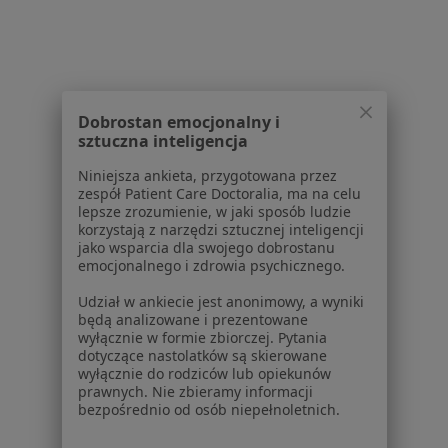
Cukrzyca typu 1 w Strzelinie
Nadciśnienie tętnicze w Strzelinie
Więcej (15)
Więcej w kategorii: Schorzenia w Strzelinie
Dobrostan emocjonalny i
sztuczna inteligencja
Strona Główna
Choroby
Ból Biodra
Strzelin
Zmień miasto
Zmień mi
Niniejsza ankieta, przygotowana przez
zespół Patient Care Doctoralia, ma na celu
lepsze zrozumienie, w jaki sposób ludzie
korzystają z narzędzi sztucznej inteligencji
jako wsparcia dla swojego dobrostanu
emocjonalnego i zdrowia psychicznego.
Udział w ankiecie jest anonimowy, a wyniki
Serwis
będą analizowane i prezentowane
wyłącznie w formie zbiorczej. Pytania
Regulamin
dotyczące nastolatków są skierowane
Polityka prywatności pacjentów
wyłącznie do rodziców lub opiekunów
prawnych. Nie zbieramy informacji
Polityka prywatności profesjonalistów
bezpośrednio od osób niepełnoletnich.
Polityka prywatności dla profesjonalistów, których
dane pozyskaliśmy samodzielnie