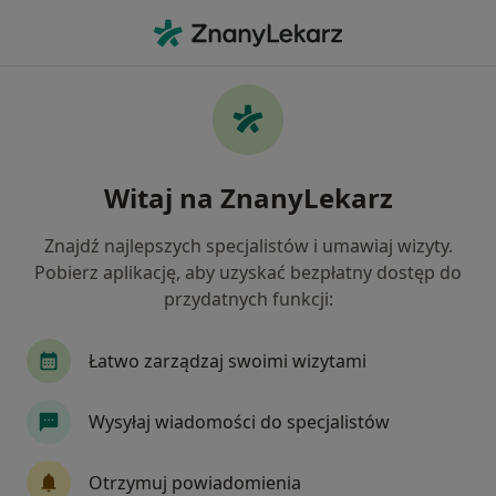
Me
Ból Biodra • Strzelin, dolnośląskie
Filtry
• 1
Ubezpieczenie
Map
Ból biodra specjaliści w Strzelinie
Witaj na ZnanyLekarz
Jak działają wyniki wyszukiwania
Znajdź najlepszych specjalistów i umawiaj wizyty.
Pobierz aplikację, aby uzyskać bezpłatny dostęp do
Jakiego specjalisty szukasz?
przydatnych funkcji:
Ortopeda
Fizjoterapeuta
Kardiolog
C
Łatwo zarządzaj swoimi wizytami
Wysyłaj wiadomości do specjalistów
Otrzymuj powiadomienia