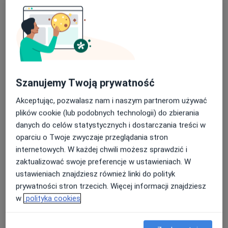
Pokaż więcej usług
lek. Daria Gorawska
mgr Sandra Rymsza-
dr n. med. Beata
dermatolog
Stępniak
Jastrząb-Miśkiewicz
fizjoterapeuta
dermatolog
Zobacz wszystkich 23 specjalistów
Szanujemy Twoją prywatność
Brak dostępnych specjalistów z wolnymi terminami w tym centrum medycznym.
Akceptując, pozwalasz nam i naszym partnerom używać
plików cookie (lub podobnych technologii) do zbierania
Pokaż profil
danych do celów statystycznych i dostarczania treści w
oparciu o Twoje zwyczaje przeglądania stron
internetowych. W każdej chwili możesz sprawdzić i
zaktualizować swoje preferencje w ustawieniach. W
ustawieniach znajdziesz również linki do polityk
prywatności stron trzecich. Więcej informacji znajdziesz
w
polityka cookies