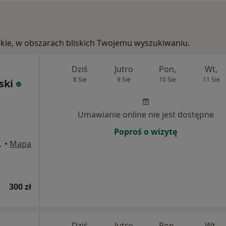
lskie, w obszarach bliskich Twojemu wyszukiwaniu.
Dziś
Jutro
Pon,
Wt,
8 Sie
9 Sie
10 Sie
11 Sie
ski
Umawianie online nie jest dostępne
Poproś o wizytę
U1, Kraków
•
Mapa
300 zł
Dziś
Jutro
Pon,
Wt,