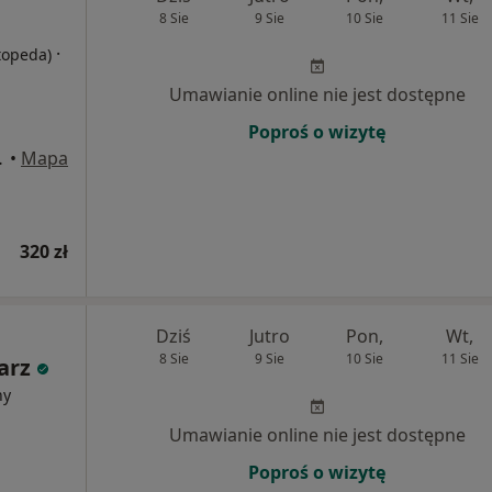
8 Sie
9 Sie
10 Sie
11 Sie
·
rtopeda)
Umawianie online nie jest dostępne
Poproś o wizytę
U1, Kraków
•
Mapa
320 zł
Dziś
Jutro
Pon,
Wt,
8 Sie
9 Sie
10 Sie
11 Sie
arz
ny
Umawianie online nie jest dostępne
Poproś o wizytę