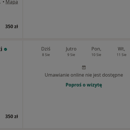
U1, Kraków
•
Mapa
350 zł
i
Dziś
Jutro
Pon,
Wt,
8 Sie
9 Sie
10 Sie
11 Sie
Umawianie online nie jest dostępne
Poproś o wizytę
350 zł