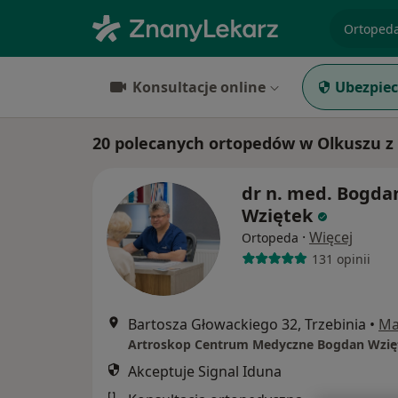
specjaliz
Konsultacje online
Ubezpiec
20 polecanych ortopedów w Olkuszu z 
dr n. med. Bogda
Wziętek
·
Więcej
Ortopeda
131 opinii
Bartosza Głowackiego 32, Trzebinia
•
Ma
Artroskop Centrum Medyczne Bogdan Wzię
Akceptuje Signal Iduna