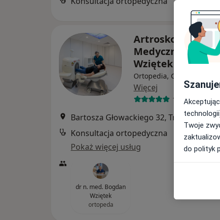
Konsultacja ortopedyczna
Artroskop Centr
Medyczne Bogda
Wziętek
Ortopedia, Chirurgia, Fizj
Szanuje
Więcej
102 opinie
Akceptując
technologii
Bartosza Głowackiego 32, Trzebinia
•
Ma
Twoje zwyc
Konsultacja ortopedyczna
zaktualizo
Pokaż więcej usług
do polityk 
dr n. med. Bogdan
Wziętek
ortopeda