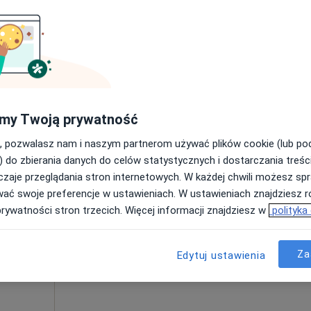
350 zł
um
Dziś
Jutro
Pon,
Wt,
n
8 Sie
9 Sie
10 Sie
11 Sie
·
oterapia
Umawianie online nie jest dostępne
my Twoją prywatność
Pokaż profil
, pozwalasz nam i naszym partnerom używać plików cookie (lub p
) do zbierania danych do celów statystycznych i dostarczania treśc
pa
zaje przeglądania stron internetowych. W każdej chwili możesz spr
350 zł
wać swoje preferencje w ustawieniach. W ustawieniach znajdziesz ró
prywatności stron trzecich. Więcej informacji znajdziesz w
polityka
Za
Edytuj ustawienia