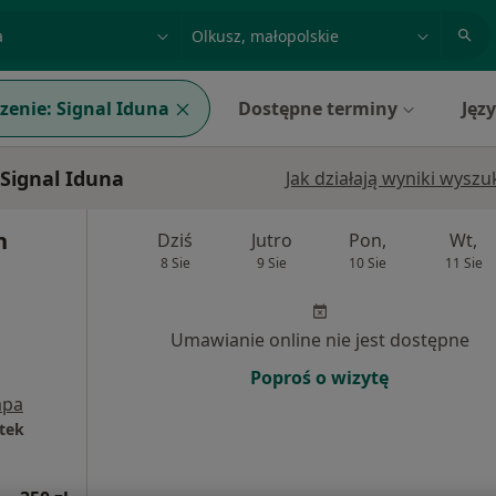
acja, badanie lub nazwisko
miasto lub dzielnica
zenie:
Signal Iduna
Dostępne terminy
Jęz
Signal Iduna
Jak działają wyniki wysz
n
Dziś
Jutro
Pon,
Wt,
8 Sie
9 Sie
10 Sie
11 Sie
Umawianie online nie jest dostępne
Poproś o wizytę
pa
tek