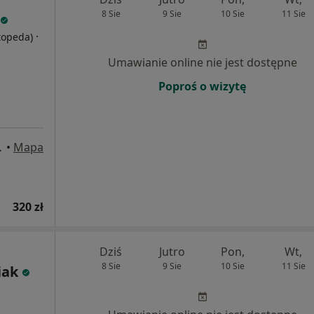
8 Sie
9 Sie
10 Sie
11 Sie
·
rtopeda)
Umawianie online nie jest dostępne
Poproś o wizytę
U1, Kraków
•
Mapa
320 zł
Dziś
Jutro
Pon,
Wt,
8 Sie
9 Sie
10 Sie
11 Sie
iak