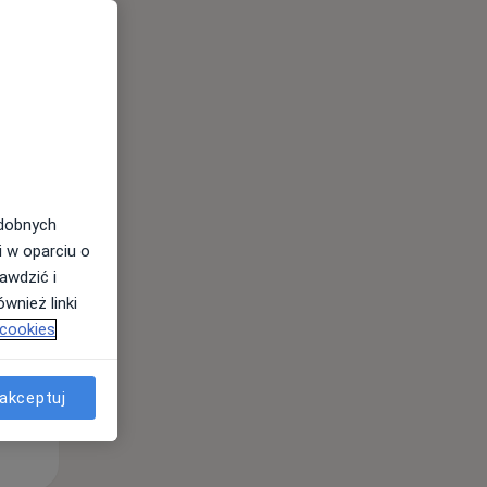
Śr,
Czw,
Pt,
12 Sie
13 Sie
14 Sie
odobnych
i w oparciu o
awdzić i
wnież linki
 cookies
akceptuj