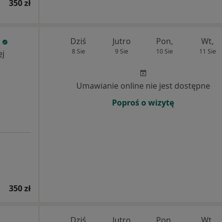
350 zł
Dziś
Jutro
Pon,
Wt,
8 Sie
9 Sie
10 Sie
11 Sie
ej
Umawianie online nie jest dostępne
Poproś o wizytę
350 zł
Dziś
Jutro
Pon,
Wt,