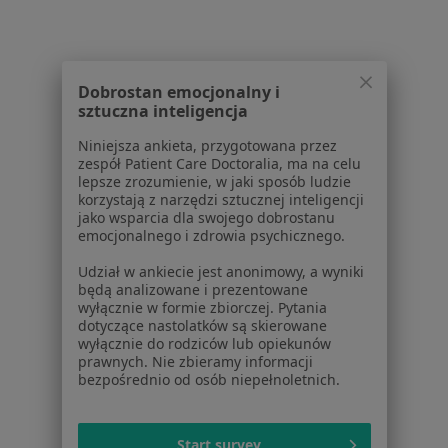
Strona Główna
Urolog
Piekary Śląskie
Zmień miasto
Zmień miasto
Signal Iduna
Zmień miasto
Dobrostan emocjonalny i
sztuczna inteligencja
Niniejsza ankieta, przygotowana przez
zespół Patient Care Doctoralia, ma na celu
lepsze zrozumienie, w jaki sposób ludzie
Serwis
korzystają z narzędzi sztucznej inteligencji
jako wsparcia dla swojego dobrostanu
Regulamin
emocjonalnego i zdrowia psychicznego.
Polityka prywatności pacjentów
Udział w ankiecie jest anonimowy, a wyniki
Polityka prywatności profesjonalistów
będą analizowane i prezentowane
Polityka prywatności dla profesjonalistów, których
wyłącznie w formie zbiorczej. Pytania
dotyczące nastolatków są skierowane
dane pozyskaliśmy samodzielnie
wyłącznie do rodziców lub opiekunów
Polityka cookies
prawnych. Nie zbieramy informacji
Jak działają wyniki wyszukiwania
bezpośrednio od osób niepełnoletnich.
Dostępność
O nas
Start survey
Praca
Rekrutujemy!