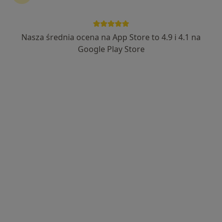
INTER-MED BĘDZIN
·
Więcej
Urologia, Interna, Chirurgia
2304 opinie
Nasza średnia ocena na App Store to 4.9 i 4.1 na
Ignacego Krasickiego 14, Będzin
•
Mapa
Google Play Store
Konsultacja urologiczna
250 zł
Pokaż więcej usług
dr n. med. Artur
lek. Piotr Krzystyniak
Borowski
urolog
urolog
Brak dostępnych specjalistów z wolnymi terminami w tym centrum medycznym.
Pokaż profil