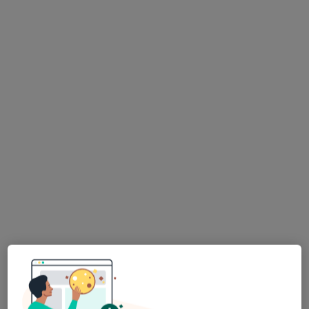
Bezpieczne płatności
Centrum Medyczne Medici
·
Więcej
Urologia, Dermatologia, Okulistyka
689 opinii
Sienkiewicza 43, Radzionków
•
Mapa
Konsultacja urologiczna
200 zł
Pokaż więcej usług
dr n. med. Tadeusz
lek. Bartosz Bujała
lek. Jan Kazimierz
Dzióba
urolog
Wilczek
urolog
urolog