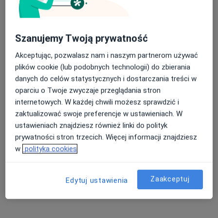
Brak dostępnych specjalistów z wolnymi terminami w tym centrum medycznym.
Pokaż profil
Szanujemy Twoją prywatność
Akceptując, pozwalasz nam i naszym partnerom używać
plików cookie (lub podobnych technologii) do zbierania
danych do celów statystycznych i dostarczania treści w
oparciu o Twoje zwyczaje przeglądania stron
internetowych. W każdej chwili możesz sprawdzić i
zaktualizować swoje preferencje w ustawieniach. W
ustawieniach znajdziesz również linki do polityk
lek. Bartosz Bujała
prywatności stron trzecich. Więcej informacji znajdziesz
·
Więcej
w
polityka cookies
W trakcie specjalizacji (Urolog)
19 opinii
Sienkiewicza 43, Radzionków
•
Mapa
Zaakceptuj
Edytuj ustawienia
Centrum Medyczne Medici
Akceptuje Signal Iduna