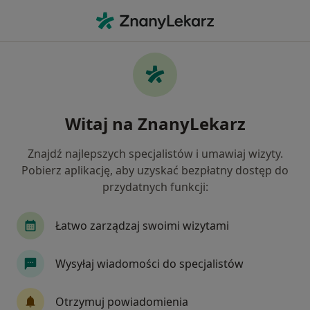
Me
Urolog • Piekary Śląskie, śląskie
Filtry
Ubezpieczenie:
Signal Iduna
20 polecanych urologów w Piekarach
Witaj na ZnanyLekarz
Śląskich z Signal Iduna
Jak działają wyniki wyszukiwania
Znajdź najlepszych specjalistów i umawiaj wizyty.
Pobierz aplikację, aby uzyskać bezpłatny dostęp do
przydatnych funkcji:
Łatwo zarządzaj swoimi wizytami
Wysyłaj wiadomości do specjalistów
Bezpieczne płatności
Otrzymuj powiadomienia