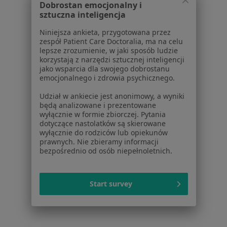
Dobrostan emocjonalny i
Serwis
sztuczna inteligencja
Regulamin
Niniejsza ankieta, przygotowana przez
Polityka prywatności pacjentów
zespół Patient Care Doctoralia, ma na celu
lepsze zrozumienie, w jaki sposób ludzie
Polityka prywatności profesjonalistów
korzystają z narzędzi sztucznej inteligencji
Polityka prywatności dla profesjonalistów, których
jako wsparcia dla swojego dobrostanu
dane pozyskaliśmy samodzielnie
emocjonalnego i zdrowia psychicznego.
Polityka cookies
Udział w ankiecie jest anonimowy, a wyniki
Jak działają wyniki wyszukiwania
będą analizowane i prezentowane
Dostępność
wyłącznie w formie zbiorczej. Pytania
dotyczące nastolatków są skierowane
O nas
wyłącznie do rodziców lub opiekunów
Praca
Rekrutujemy!
prawnych. Nie zbieramy informacji
Partnerzy
bezpośrednio od osób niepełnoletnich.
Centrum prasowe
Kontakt
Start survey
Dla pacjentów
Lekarze
Placówki medyczne