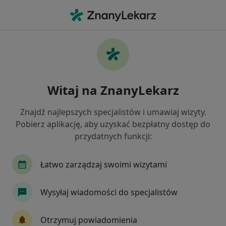
Me
Dermatolog • Piekary Śląskie, śląskie
Filtry
Ubezpieczenie:
Signal Iduna
20 polecanych dermatologów w Piekarach
Witaj na ZnanyLekarz
Śląskich z Signal Iduna
Jak działają wyniki wyszukiwania
Znajdź najlepszych specjalistów i umawiaj wizyty.
Pobierz aplikację, aby uzyskać bezpłatny dostęp do
przydatnych funkcji:
Łatwo zarządzaj swoimi wizytami
Wysyłaj wiadomości do specjalistów
lek. Krystyna Stanek
Otrzymuj powiadomienia
·
Więcej
Dermatolog