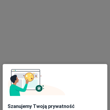
lek. Zdzisława Olejczyk
·
Więcej
Dermatolog
75 opinii
Przychodnia nr 3, Zawiszy Czarnego 7a, Katowice, Katowice
•
Mapa
Centrum Medyczne EPIONE
Akceptuje Signal Iduna
Konsultacja dermatologiczna
od 230 zł
Specjalista nie oferuje umawiania online pod tym adresem.
Poproś o wizytę
Szanujemy Twoją prywatność