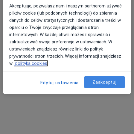
Akceptując, pozwalasz nam i naszym partnerom używać
Centrum Medyczne EPIONE
plików cookie (lub podobnych technologii) do zbierania
·
Więcej
Dermatologia, Chirurgia, Ginekologia
danych do celów statystycznych i dostarczania treści w
618 opinii
oparciu o Twoje zwyczaje przeglądania stron
Przychodnia nr 3, Zawiszy Czarnego 7a, Katowice, Katowice
•
Mapa
internetowych. W każdej chwili możesz sprawdzić i
zaktualizować swoje preferencje w ustawieniach. W
Konsultacja dermatologiczna
od 230 zł
ustawieniach znajdziesz również linki do polityk
prywatności stron trzecich. Więcej informacji znajdziesz
w
polityka cookies
lek. Krystyna Stanek
lek. Zdzisława
dermatolog
Olejczyk
dermatolog
Zaakceptuj
Edytuj ustawienia
Brak dostępnych specjalistów z wolnymi terminami w tym centrum medycznym.
Pokaż profil