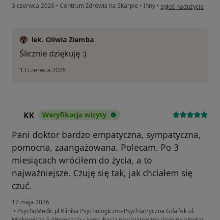
w opinii użytkownika
3 czerwca 2026
•
Centrum Zdrowia na Skarpie
•
Inny
•
zgłoś nadużycie
lek. Oliwia Ziemba
Ślicznie dziękuję :)
13 czerwca 2026
KK
Weryfikacja wizyty
K
Pani doktor bardzo empatyczna, sympatyczna,
pomocna, zaangażowana. Polecam. Po 3
miesiącach wróciłem do życia, a to
najważniejsze. Czuję się tak, jak chciałem się
czuć.
17 maja 2026
•
PsychoMedic.pl Klinika Psychologiczno-Psychiatryczna Gdańsk ul.
Mickiewicza 5 (Wrzeszcz)
•
konsultacja psychiatryczna (kolejna wizyta)