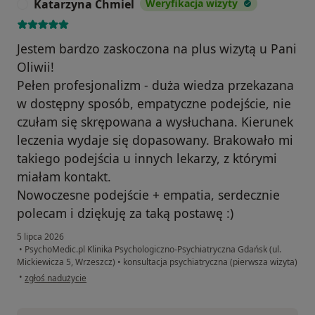
Katarzyna Chmiel
Weryfikacja wizyty
K
Jestem bardzo zaskoczona na plus wizytą u Pani
Oliwii!
Pełen profesjonalizm - duża wiedza przekazana
w dostępny sposób, empatyczne podejście, nie
czułam się skrępowana a wysłuchana. Kierunek
leczenia wydaje się dopasowany. Brakowało mi
takiego podejścia u innych lekarzy, z którymi
miałam kontakt.
Nowoczesne podejście + empatia, serdecznie
polecam i dziękuję za taką postawę :)
5 lipca 2026
•
PsychoMedic.pl Klinika Psychologiczno-Psychiatryczna Gdańsk (ul.
Mickiewicza 5, Wrzeszcz)
•
konsultacja psychiatryczna (pierwsza wizyta)
w opinii użytkownika Katarzyna Chmiel
•
zgłoś nadużycie