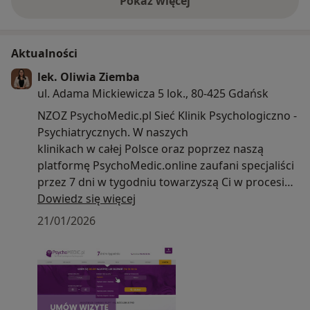
Pokaż więcej
o doświadczeniu
Aktualności
lek. Oliwia Ziemba
ul. Adama Mickiewicza 5 lok., 80-425 Gdańsk
NZOZ PsychoMedic.pl Sieć Klinik Psychologiczno -
Psychiatrycznych. W naszych
klinikach w całej Polsce oraz poprzez naszą
platformę PsychoMedic.online zaufani specjaliści
przez 7 dni w tygodniu towarzyszą Ci w procesie
zmiany, wykorzystując
Dowiedz się więcej
nowoczesne metody leczenia trudności
21/01/2026
psychicznych.