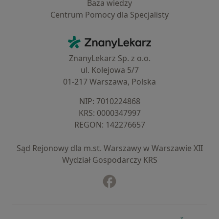
Baza wiedzy
Centrum Pomocy dla Specjalisty
Kontakt
ZnanyLekarz - Strona główna
ZnanyLekarz Sp. z o.o.
ul. Kolejowa 5/7
01-217 Warszawa, Polska
NIP: ⁠7010224868
KRS: ⁠0000347997
REGON: ⁠142276657
Sąd Rejonowy dla m.st. Warszawy w Warszawie XII
Wydział Gospodarczy KRS
Facebook
otwiera się w nowej karcie