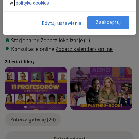
w
polityka cookies
Pacjenci których przyjmuję
Dorośli (Tylko pod niektórymi adresami)
Zaakceptuj
Edytuj ustawienia
Rodzaje konsultacji
Stacjonarne
Zobacz lokalizacje (1)
Konsultacje online
Zobacz kalendarz online
Zdjęcia i filmy
Zobacz galerię (20)