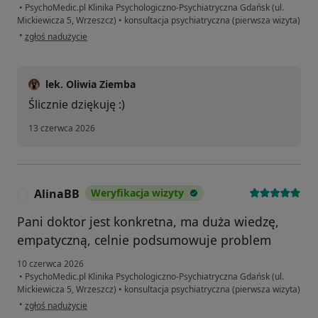
•
PsychoMedic.pl Klinika Psychologiczno-Psychiatryczna Gdańsk (ul.
Mickiewicza 5, Wrzeszcz)
•
konsultacja psychiatryczna (pierwsza wizyta)
w opinii użytkownika Aa
•
zgłoś nadużycie
lek. Oliwia Ziemba
Ślicznie dziękuję :)
13 czerwca 2026
AlinaBB
Weryfikacja wizyty
A
Pani doktor jest konkretna, ma duża wiedzę,
empatyczną, celnie podsumowuje problem
10 czerwca 2026
•
PsychoMedic.pl Klinika Psychologiczno-Psychiatryczna Gdańsk (ul.
Mickiewicza 5, Wrzeszcz)
•
konsultacja psychiatryczna (pierwsza wizyta)
w opinii użytkownika AlinaBB
•
zgłoś nadużycie