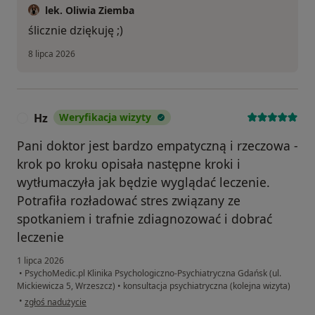
lek. Oliwia Ziemba
ślicznie dziękuję ;)
8 lipca 2026
Hz
Weryfikacja wizyty
H
Pani doktor jest bardzo empatyczną i rzeczowa -
krok po kroku opisała następne kroki i
wytłumaczyła jak będzie wyglądać leczenie.
Potrafiła rozładować stres związany ze
spotkaniem i trafnie zdiagnozować i dobrać
leczenie
1 lipca 2026
•
PsychoMedic.pl Klinika Psychologiczno-Psychiatryczna Gdańsk (ul.
Mickiewicza 5, Wrzeszcz)
•
konsultacja psychiatryczna (kolejna wizyta)
w opinii użytkownika Hz
•
zgłoś nadużycie