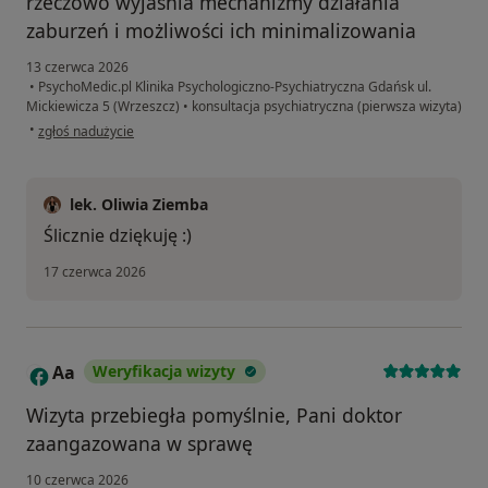
rzeczowo wyjaśnia mechanizmy działania
zaburzeń i możliwości ich minimalizowania
13 czerwca 2026
•
PsychoMedic.pl Klinika Psychologiczno-Psychiatryczna Gdańsk ul.
Mickiewicza 5 (Wrzeszcz)
•
konsultacja psychiatryczna (pierwsza wizyta)
w opinii użytkownika AOC
•
zgłoś nadużycie
lek. Oliwia Ziemba
Ślicznie dziękuję :)
17 czerwca 2026
Aa
Weryfikacja wizyty
A
Wizyta przebiegła pomyślnie, Pani doktor
zaangazowana w sprawę
10 czerwca 2026