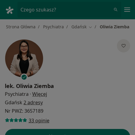
Me
Czego szukasz?
Strona Główna
Psychiatra
Gdańsk
Oliwia Ziemba
Zmień miasto
lek.
Oliwia Ziemba
O specjalizacjach
Psychiatra
·
Więcej
Gdańsk
2 adresy
Nr PWZ: 3657189
33 opinie