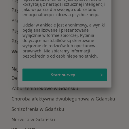
korzystają z narzędzi sztucznej inteligencji
jako wsparcia dla swojego dobrostanu
Psychiatrzy Aniołki
emocjonalnego i zdrowia psychicznego.
Psychiatrzy Brętowo
Udział w ankiecie jest anonimowy, a wyniki
będą analizowane i prezentowane
Psychiatrzy Strzyża
wyłącznie w formie zbiorczej. Pytania
dotyczące nastolatków są skierowane
Psychiatrzy Osowa
wyłącznie do rodziców lub opiekunów
prawnych. Nie zbieramy informacji
Więcej (9)
bezpośrednio od osób niepełnoletnich.
Więcej w kategorii: Psychiatrzy w pobliżu
Najczęście leczone choroby
Start survey
Depresja w Gdańsku
Zaburzenia lękowe w Gdańsku
Choroba afektywna dwubiegunowa w Gdańsku
Schizofrenia w Gdańsku
Nerwica w Gdańsku