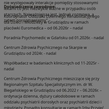
nie występowały interakcje pomiędzy stosowanymi
Doświadczenie zawodowe:
lekami co jest niezwykle ważne w przypadku osób
starszych. Najważniejsza jest, jednak rozmowa, a
Koordynator Oddziału Dziennego Rehabilitacyjnego
zatem porozmawiajmy”.
dla Dzieci i Młodzieży w Grudziądzu w ramach
placówki Euromedica – od 06.2026r – nadal
Poradnia Psychomedic w Gdańsku od 01.2026r. - nadal
Centrum Zdrowia Psychicznego na Skarpie w
Grudziądzu od 2024r. - nadal
Współbadacz w badaniach klinicznych od 11-2025r -
nadal
Centrum Zdrowia Psychicznego mieszczące się przy
Regionalnym Szpitalu Specjalistycznym im. dr W.
Biegańskiego w Grudziądzu od 06.2022 r – 06.2026r. –
ordynacja dzienna, dyżury całodobowe w ramach
oddziału psychiatrii dorosłych oraz psychiatrii dzieci i
młodzieży. Ponadto konsultacje w ramach Izby Przyjęć