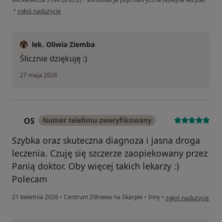
w opinii użytkownika KK
•
zgłoś nadużycie
lek. Oliwia Ziemba
Ślicznie dziękuję :)
27 maja 2026
OS
Numer telefonu zweryfikowany
O
Szybka oraz skuteczna diagnoza i jasna droga
leczenia. Czuję się szczerze zaopiekowany przez
Panią doktor. Oby więcej takich lekarzy :)
Polecam
w opinii użytkownika
21 kwietnia 2026
•
Centrum Zdrowia na Skarpie
•
Inny
•
zgłoś nadużycie