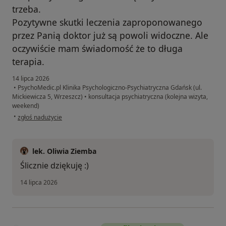
trzeba.
Pozytywne skutki leczenia zaproponowanego
przez Panią doktor już są powoli widoczne. Ale
oczywiście mam świadomość że to długa
terapia.
14 lipca 2026
•
PsychoMedic.pl Klinika Psychologiczno-Psychiatryczna Gdańsk (ul.
Mickiewicza 5, Wrzeszcz)
•
konsultacja psychiatryczna (kolejna wizyta,
weekend)
w opinii użytkownika Jacek
•
zgłoś nadużycie
lek. Oliwia Ziemba
Ślicznie dziękuję :)
14 lipca 2026