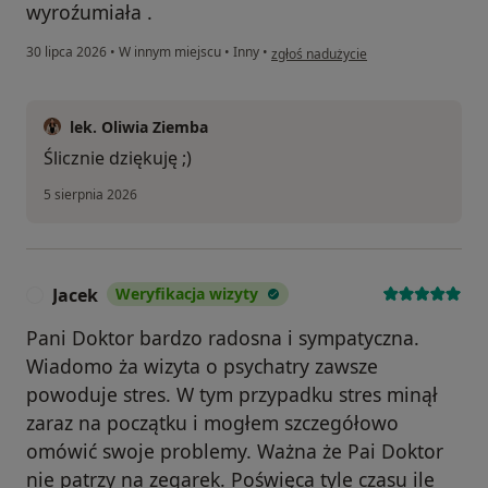
wyroźumiała .
w opinii użytkownika DA
30 lipca 2026
•
W innym miejscu
•
Inny
•
zgłoś nadużycie
lek. Oliwia Ziemba
Ślicznie dziękuję ;)
5 sierpnia 2026
Jacek
Weryfikacja wizyty
J
Pani Doktor bardzo radosna i sympatyczna.
Wiadomo ża wizyta o psychatry zawsze
powoduje stres. W tym przypadku stres minął
zaraz na początku i mogłem szczegółowo
omówić swoje problemy. Ważna że Pai Doktor
nie patrzy na zegarek. Poświęca tyle czasu ile