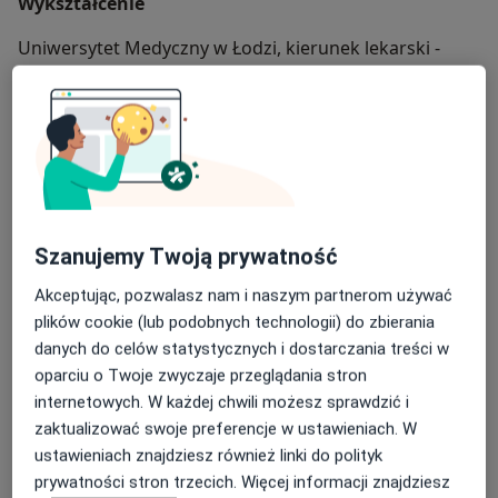
Wykształcenie
Uniwersytet Medyczny w Łodzi, kierunek lekarski -
2013r.-2019r.
Uniwersytet SWPS w Warszawie, studia podyplomowe
z prawa medycznego i prawa farmaceutycznego -
2022-2023r.
Języki
Szanujemy Twoją prywatność
polski
Akceptując, pozwalasz nam i naszym partnerom używać
O mnie
więcej
plików cookie (lub podobnych technologii) do zbierania
Zakres porad
danych do celów statystycznych i dostarczania treści w
oparciu o Twoje zwyczaje przeglądania stron
Psychiatria
internetowych. W każdej chwili możesz sprawdzić i
Główne obszary pomocy
zaktualizować swoje preferencje w ustawieniach. W
Alkoholizm
Depresja
Bulimia
Bezsenność
ustawieniach znajdziesz również linki do polityk
a11y_sr_more_diseases
Anoreksja
+48
prywatności stron trzecich. Więcej informacji znajdziesz