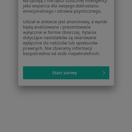
Poproś o wizytę
korzystają z narzędzi sztucznej inteligencji
jako wsparcia dla swojego dobrostanu
emocjonalnego i zdrowia psychicznego.
Udział w ankiecie jest anonimowy, a wyniki
będą analizowane i prezentowane
wyłącznie w formie zbiorczej. Pytania
dotyczące nastolatków są skierowane
wyłącznie do rodziców lub opiekunów
prawnych. Nie zbieramy informacji
bezpośrednio od osób niepełnoletnich.
Bezpieczne płatności
Start survey
lek. Anna Powalska
·
Więcej
W trakcie specjalizacji (Psychiatra)
67 opinii
Adres
Online
aleja Wojska Polskiego 31, Gdańsk
•
Mapa
Centrum Medyczne Wellcare