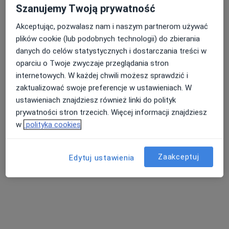
Szanujemy Twoją prywatność
Konsultacja psychiatryczna (kolejna wizyta)
od 280 zł
Akceptując, pozwalasz nam i naszym partnerom używać
Specjalista nie oferuje umawiania online pod tym adresem.
plików cookie (lub podobnych technologii) do zbierania
danych do celów statystycznych i dostarczania treści w
Poproś o wizytę
oparciu o Twoje zwyczaje przeglądania stron
internetowych. W każdej chwili możesz sprawdzić i
zaktualizować swoje preferencje w ustawieniach. W
ustawieniach znajdziesz również linki do polityk
prywatności stron trzecich. Więcej informacji znajdziesz
w
polityka cookies
Zaakceptuj
Edytuj ustawienia
Bezpieczne płatności
lek. Marta Grzelak-Świąder
·
Więcej
W trakcie specjalizacji (Psychiatra)
30 opinii