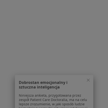
lek. Krzysztof Janiszewski
·
Więcej
Psychiatra
266 opinii
Adres
Online
Kazimierza Tetmajera 3, Gdańsk
•
Mapa
Dobrostan emocjonalny i
Centrum Dobrej Relacji
sztuczna inteligencja
Konsultacja psychiatryczna (kolejna wizyta)
330 zł
Niniejsza ankieta, przygotowana przez
Specjalista nie oferuje umawiania online pod tym adresem.
zespół Patient Care Doctoralia, ma na celu
lepsze zrozumienie, w jaki sposób ludzie