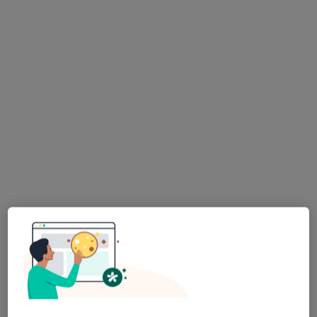
Specjalista nie oferuje umawiania online pod tym adresem.
Poproś o wizytę
lek. Olivia Strandberg
·
Więcej
Psychiatra
228 opinii
Adres
Online 1
Online 2
aleja Grunwaldzka 505/4, Gdańsk
•
Mapa
NURT Centrum Terapii