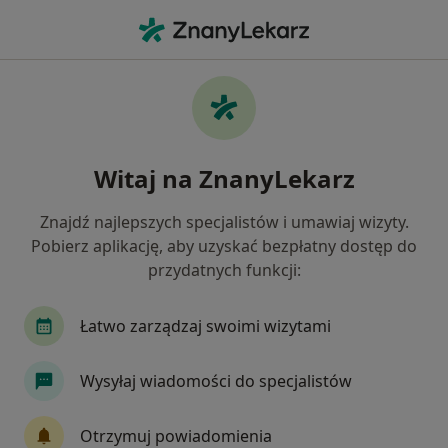
Me
Psychiatra • Oliwa, Gdańsk, pomorskie
Filtry
Ubezpieczenie
Mapa
Psychiatrzy Gdańsk Oliwa
Witaj na ZnanyLekarz
Jak działają wyniki wyszukiwania
Znajdź najlepszych specjalistów i umawiaj wizyty.
Pobierz aplikację, aby uzyskać bezpłatny dostęp do
Wybierz swoje ubezpieczenie
przydatnych funkcji:
NFZ
Łatwo zarządzaj swoimi wizytami
Wysyłaj wiadomości do specjalistów
Otrzymuj powiadomienia