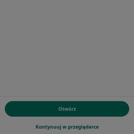
·
Więcej
Psychiatra
24 opinie
Adres
Online
Opata Jacka Rybińskiego 24/9a, Gdańsk
•
Mapa
Pomorskie Centrum Psychiatrii
Konsultacja psychiatryczna (kolejna wizyta)
300 zł
Specjalista nie oferuje umawiania online pod tym adresem.
Poproś o wizytę
Otwórz
Kontynuuj w przeglądarce