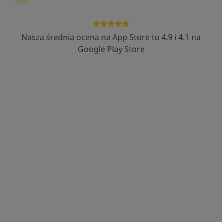
Nasza średnia ocena na App Store to 4.9 i 4.1 na
Wyróżniony
Google Play Store
Alicja Griffiths
·
Więcej
W trakcie specjalizacji (Psychiatra)
79 opinii
Adres 1
Adres 2
Online
Kazimierza Tetmajera 3, Gdańsk
•
Mapa
Centrum Dobrej Relacji
Konsultacja psychiatryczna (kolejna wizyta)
330 zł
Specjalista nie oferuje umawiania online pod tym adresem.
Poproś o wizytę