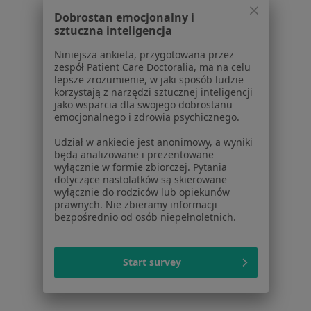
Specjalista nie oferuje umawiania online pod tym adresem.
Dobrostan emocjonalny i
sztuczna inteligencja
Poproś o wizytę
Niniejsza ankieta, przygotowana przez
zespół Patient Care Doctoralia, ma na celu
lepsze zrozumienie, w jaki sposób ludzie
korzystają z narzędzi sztucznej inteligencji
1
2
jako wsparcia dla swojego dobrostanu
emocjonalnego i zdrowia psychicznego.
Powiązane wyszukiwania
Udział w ankiecie jest anonimowy, a wyniki
Inne dzielnice w Gdańsku
będą analizowane i prezentowane
wyłącznie w formie zbiorczej. Pytania
Psychiatrzy Oliwa
dotyczące nastolatków są skierowane
wyłącznie do rodziców lub opiekunów
Psychiatrzy Aniołki
prawnych. Nie zbieramy informacji
bezpośrednio od osób niepełnoletnich.
Psychiatrzy Brętowo
Psychiatrzy Żabianka
Start survey
Psychiatrzy Osowa
Więcej (8)