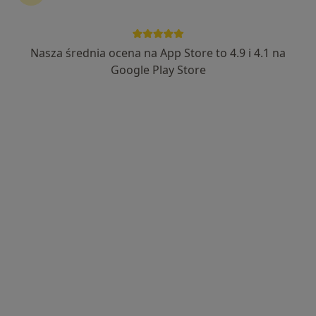
Bezpieczne płatności
lek. Marta Grzelak-Świąder
Nasza średnia ocena na App Store to 4.9 i 4.1 na
·
Więcej
W trakcie specjalizacji (Psychiatra)
Google Play Store
30 opinii
Adres
Online
aleja Wojska Polskiego 31, Gdańsk
•
Mapa
Centrum Medyczne Wellcare
Konsultacja psychiatryczna (kolejna wizyta)
280 zł
Specjalista nie oferuje umawiania online pod tym adresem.
Poproś o wizytę