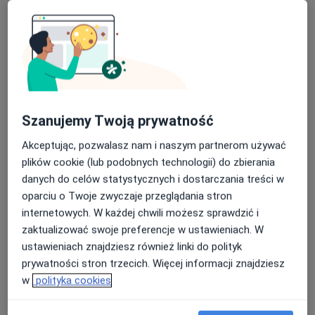
Specjalista nie oferuje umawiania online pod tym adresem.
Poproś o wizytę
Szanujemy Twoją prywatność
Akceptując, pozwalasz nam i naszym partnerom używać
plików cookie (lub podobnych technologii) do zbierania
danych do celów statystycznych i dostarczania treści w
oparciu o Twoje zwyczaje przeglądania stron
Bezpieczne płatności
internetowych. W każdej chwili możesz sprawdzić i
lek. Sandra Nowacka
zaktualizować swoje preferencje w ustawieniach. W
·
Więcej
W trakcie specjalizacji (Psychiatra)
ustawieniach znajdziesz również linki do polityk
32 opinie
prywatności stron trzecich. Więcej informacji znajdziesz
w
polityka cookies
Adres
Online