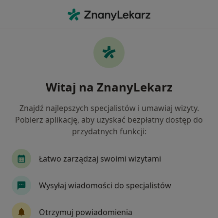
Me
Psychiatra • Strzyża, Gdańsk, pomorskie
Filtry
Ubezpieczenie
Mapa
Psychiatrzy Gdańsk Strzyża
Witaj na ZnanyLekarz
Jak działają wyniki wyszukiwania
Znajdź najlepszych specjalistów i umawiaj wizyty.
Pobierz aplikację, aby uzyskać bezpłatny dostęp do
Wybierz swoje ubezpieczenie
przydatnych funkcji:
Łatwo zarządzaj swoimi wizytami
Wysyłaj wiadomości do specjalistów
Otrzymuj powiadomienia