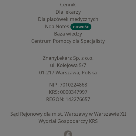
Cennik
Dla lekarzy
Dla placówek medycznych
Noa Notes
nowość
Baza wiedzy
Centrum Pomocy dla Specjalisty
Kontakt
ZnanyLekarz - Strona główna
ZnanyLekarz Sp. z o.o.
ul. Kolejowa 5/7
01-217 Warszawa, Polska
NIP: ⁠7010224868
KRS: ⁠0000347997
REGON: ⁠142276657
Sąd Rejonowy dla m.st. Warszawy w Warszawie XII
Wydział Gospodarczy KRS
Facebook
otwiera się w nowej karcie