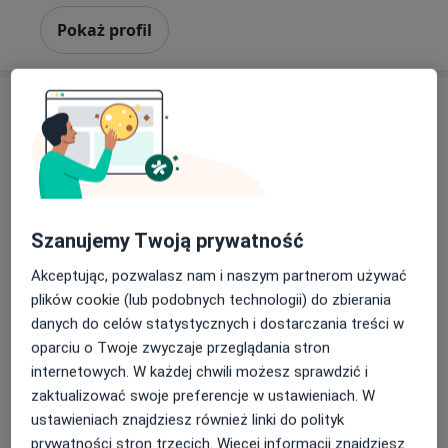
Pokaż profil
Szanujemy Twoją prywatność
lek. Maja Bielicka
Akceptując, pozwalasz nam i naszym partnerom używać
Psychiatra
plików cookie (lub podobnych technologii) do zbierania
39 opinii
danych do celów statystycznych i dostarczania treści w
Adres
Online
oparciu o Twoje zwyczaje przeglądania stron
internetowych. W każdej chwili możesz sprawdzić i
zaktualizować swoje preferencje w ustawieniach. W
Śniadeckich 27/3, Gdańsk
•
Mapa
ustawieniach znajdziesz również linki do polityk
Pomorskie Centrum Psychiatrii
prywatności stron trzecich. Więcej informacji znajdziesz