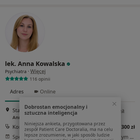
lek. Anna Kowalska
·
Więcej
Psychiatra
116 opinii
Adres
Online
Dobrostan emocjonalny i
Stanisława Karnkowskiego 14/2, Gdynia
•
Mapa
sztuczna inteligencja
Anna Kowalska Gabinet Psychiatryczny
Niniejsza ankieta, przygotowana przez
Konsultacja psychiatryczna (kolejna wizyta)
300 zł
zespół Patient Care Doctoralia, ma na celu
lepsze zrozumienie, w jaki sposób ludzie
Specjalista nie oferuje umawiania online pod tym adresem.