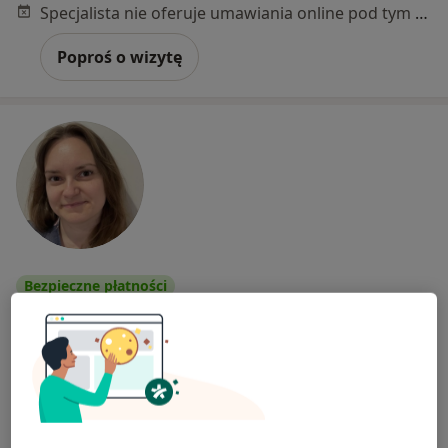
Specjalista nie oferuje umawiania online pod tym adresem.
Poproś o wizytę
Bezpieczne płatności
lek. Olga Genge
·
Więcej
Psychiatra
106 opinii
Adres
Online