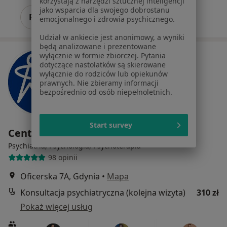
korzystają z narzędzi sztucznej inteligencji
jako wsparcia dla swojego dobrostanu
Poproś o wizytę
emocjonalnego i zdrowia psychicznego.
Udział w ankiecie jest anonimowy, a wyniki
będą analizowane i prezentowane
wyłącznie w formie zbiorczej. Pytania
dotyczące nastolatków są skierowane
wyłącznie do rodziców lub opiekunów
prawnych. Nie zbieramy informacji
bezpośrednio od osób niepełnoletnich.
Start survey
Centrum Zdrowia Animus
Psychiatria, Psychologia, Psychoterapia
98 opinii
Oficerska 7A, Gdynia
•
Mapa
Konsultacja psychiatryczna (kolejna wizyta)
310 zł
Pokaż więcej usług