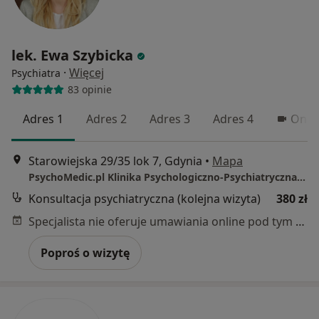
lek. Ewa Szybicka
·
Więcej
Psychiatra
83 opinie
Adres 1
Adres 2
Adres 3
Adres 4
Onlin
Starowiejska 29/35 lok 7, Gdynia
•
Mapa
PsychoMedic.pl Klinika Psychologiczno-Psychiatryczna Gdynia ul. Starowiejska 35 lok. 7 (Śródmieście, okolice dworca Gdynia Główna)
Konsultacja psychiatryczna (kolejna wizyta)
380 zł
Specjalista nie oferuje umawiania online pod tym adresem.
Poproś o wizytę