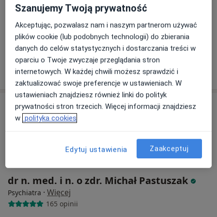
Aleja Niepodległości 754, Sopot
•
Mapa
Szanujemy Twoją prywatność
REMEDIOS Sopockie Centrum Leczenia Bólu i Rehabilitacji
Akceptując, pozwalasz nam i naszym partnerom używać
Konsultacja psychiatryczna
350 zł
plików cookie (lub podobnych technologii) do zbierania
Specjalista nie oferuje umawiania online pod tym adresem.
danych do celów statystycznych i dostarczania treści w
oparciu o Twoje zwyczaje przeglądania stron
Poproś o wizytę
internetowych. W każdej chwili możesz sprawdzić i
zaktualizować swoje preferencje w ustawieniach. W
ustawieniach znajdziesz również linki do polityk
prywatności stron trzecich. Więcej informacji znajdziesz
w
polityka cookies
Zaakceptuj
Edytuj ustawienia
dr n. med. i n. o zdr. Michał Pastuszak
·
Więcej
Psychiatra
165 opinii