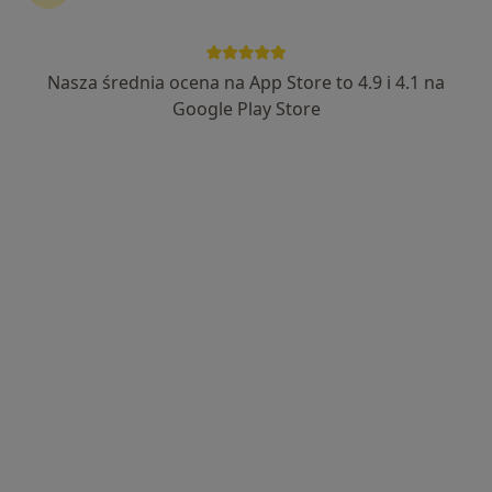
INTER-MED BĘDZIN
·
Więcej
Okulistyka, Interna, Chirurgia
2303 opinie
Nasza średnia ocena na App Store to 4.9 i 4.1 na
Ignacego Krasickiego 14, Będzin
•
Mapa
Google Play Store
Konsultacja okulistyczna
220 zł
Pokaż więcej usług
lek. Gabriela Górska
Katarzyna
lek. Bartłomiej Wójcik
okulista
Szymańska-Dymel
okulista
okulista
Zobacz wszystkich 5 specjalistów
Brak dostępnych specjalistów z wolnymi terminami w tym centrum medycznym.
Pokaż profil