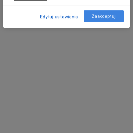
Witek
okulista
Zaakceptuj
Edytuj ustawienia
Brak dostępnych specjalistów z wolnymi terminami w tym centrum medycznym.
Pokaż profil
Poliklinika Dąbrowska Prinn Sp. z o.o.
·
Więcej
Okulistyka, Chirurgia, Interna
617 opinii
Al. Józefa Piłsudskiego 92, Dąbrowa Górnicza
•
Mapa