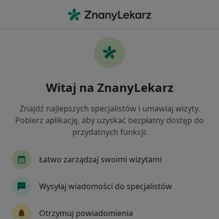
Me
Okulista • Będzin, śląskie
Filtry
Ubezpieczenie:
Medicover
20 polecanych okulistów w Będzinie z
Witaj na ZnanyLekarz
Medicover
Jak działają wyniki wyszukiwania
Znajdź najlepszych specjalistów i umawiaj wizyty.
Pobierz aplikację, aby uzyskać bezpłatny dostęp do
przydatnych funkcji:
Łatwo zarządzaj swoimi wizytami
Wysyłaj wiadomości do specjalistów
Bezpieczne płatności
Otrzymuj powiadomienia