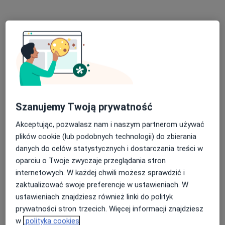
Centrum Medycyny i Stomatologii
Szanujemy Twoją prywatność
SILESIA MED
·
Więcej
Okulistyka, Ginekologia, Gastrologia
Akceptując, pozwalasz nam i naszym partnerom używać
1508 opinii
plików cookie (lub podobnych technologii) do zbierania
danych do celów statystycznych i dostarczania treści w
Mickiewicza 29, Katowice
•
Mapa
oparciu o Twoje zwyczaje przeglądania stron
Konsultacja okulistyczna
200 zł
internetowych. W każdej chwili możesz sprawdzić i
Pokaż więcej usług
zaktualizować swoje preferencje w ustawieniach. W
ustawieniach znajdziesz również linki do polityk
prywatności stron trzecich. Więcej informacji znajdziesz
w
polityka cookies
dr n. med. Katarzyna