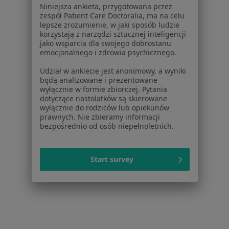
Niniejsza ankieta, przygotowana przez
zespół Patient Care Doctoralia, ma na celu
lepsze zrozumienie, w jaki sposób ludzie
Strona Główna
Okulista
Będzin
Medicover
Zmień miasto
Zmień miasto
Zmień 
korzystają z narzędzi sztucznej inteligencji
jako wsparcia dla swojego dobrostanu
emocjonalnego i zdrowia psychicznego.
Udział w ankiecie jest anonimowy, a wyniki
będą analizowane i prezentowane
wyłącznie w formie zbiorczej. Pytania
dotyczące nastolatków są skierowane
Serwis
wyłącznie do rodziców lub opiekunów
prawnych. Nie zbieramy informacji
Regulamin
bezpośrednio od osób niepełnoletnich.
Polityka prywatności pacjentów
Polityka prywatności profesjonalistów
Polityka prywatności dla profesjonalistów, których
Start survey
dane pozyskaliśmy samodzielnie
Polityka cookies
Jak działają wyniki wyszukiwania
Dostępność
O nas