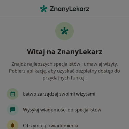
Me
Okulista • Będzin, śląskie
Filtry
Ubezpieczenie:
Compensa
20 polecanych okulistów w Będzinie z
Witaj na ZnanyLekarz
Compensa
Jak działają wyniki wyszukiwania
Znajdź najlepszych specjalistów i umawiaj wizyty.
Pobierz aplikację, aby uzyskać bezpłatny dostęp do
przydatnych funkcji:
Łatwo zarządzaj swoimi wizytami
Wysyłaj wiadomości do specjalistów
lek. Maria Szczurek
Otrzymuj powiadomienia
·
Więcej
Okulista