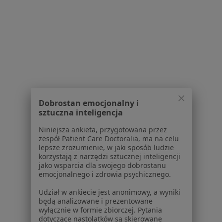
Serwis
Regulamin
Polityka prywatności pacjentów
Polityka prywatności profesjonalistów
Polityka prywatności dla profesjonalistów, których
Dobrostan emocjonalny i
dane pozyskaliśmy samodzielnie
sztuczna inteligencja
Polityka cookies
Niniejsza ankieta, przygotowana przez
Jak działają wyniki wyszukiwania
zespół Patient Care Doctoralia, ma na celu
Dostępność
lepsze zrozumienie, w jaki sposób ludzie
korzystają z narzędzi sztucznej inteligencji
O nas
jako wsparcia dla swojego dobrostanu
Praca
Rekrutujemy!
emocjonalnego i zdrowia psychicznego.
Partnerzy
Udział w ankiecie jest anonimowy, a wyniki
Centrum prasowe
będą analizowane i prezentowane
Kontakt
wyłącznie w formie zbiorczej. Pytania
dotyczące nastolatków są skierowane