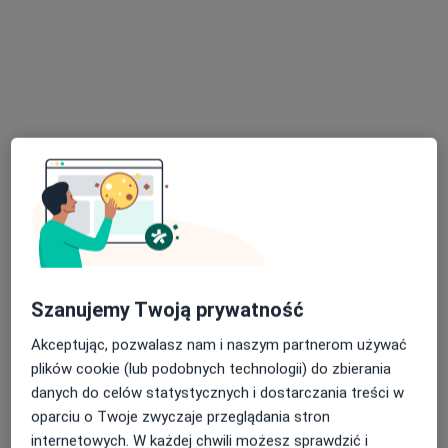
Centrum Medycyny i Stomatologii
SILESIA MED
·
Więcej
Okulistyka, Ginekologia, Gastrologia
1507 opinii
Mickiewicza 29, Katowice
•
Mapa
Konsultacja okulistyczna
200 zł
Pokaż więcej usług
dr n. med. Katarzyna
Witek
okulista
Szanujemy Twoją prywatność
Brak dostępnych specjalistów z wolnymi terminami w tym centrum medycznym.
Akceptując, pozwalasz nam i naszym partnerom używać
plików cookie (lub podobnych technologii) do zbierania
Pokaż profil
danych do celów statystycznych i dostarczania treści w
oparciu o Twoje zwyczaje przeglądania stron
internetowych. W każdej chwili możesz sprawdzić i