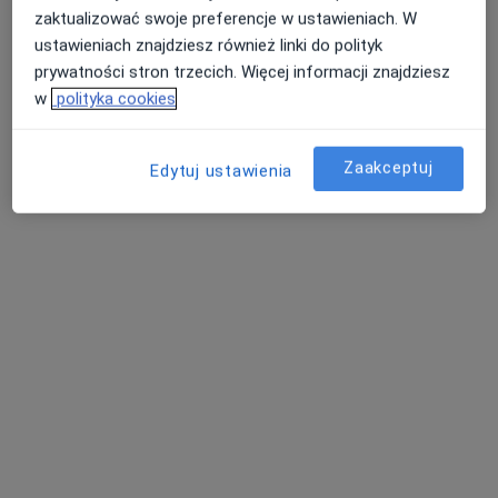
zaktualizować swoje preferencje w ustawieniach. W
ustawieniach znajdziesz również linki do polityk
prywatności stron trzecich. Więcej informacji znajdziesz
w
polityka cookies
Poliklinika Dąbrowska Prinn Sp. z o.o.
Zaakceptuj
Edytuj ustawienia
·
Więcej
Okulistyka, Chirurgia, Interna
617 opinii
Al. Józefa Piłsudskiego 92, Dąbrowa Górnicza
•
Mapa
Konsultacja okulistyczna
180 zł
Pokaż więcej usług
lek. Maria Szczurek
okulista
Brak dostępnych specjalistów z wolnymi terminami w tym centrum medycznym.