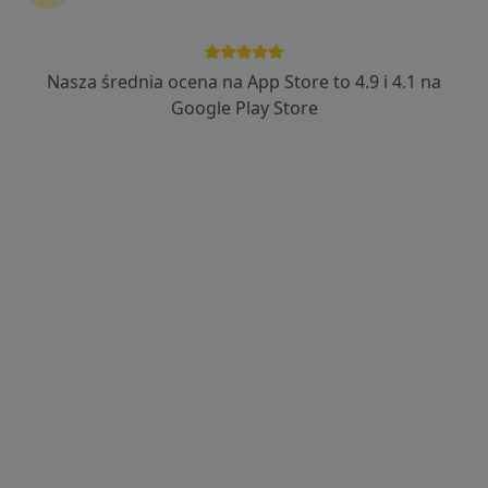
·
Więcej
Okulistyka, Kardiologia, Interna
25 opinii
Nasza średnia ocena na App Store to 4.9 i 4.1 na
Katowicka 22, Mikołów
•
Mapa
Google Play Store
Konsultacja okulistyczna
Brak dostępnych specjalistów z wolnymi terminami w tym centrum medycznym.
Pokaż profil
dr n. med. Łukasz Cwalina