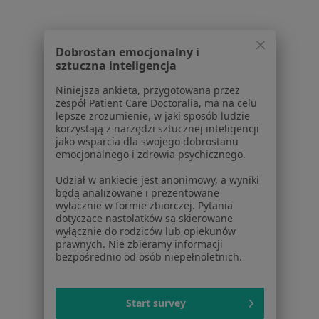
Polityka prywatności profesjonalistów
Polityka prywatności dla profesjonalistów, których
dane pozyskaliśmy samodzielnie
Dobrostan emocjonalny i
Polityka cookies
sztuczna inteligencja
Jak działają wyniki wyszukiwania
Niniejsza ankieta, przygotowana przez
Dostępność
zespół Patient Care Doctoralia, ma na celu
O nas
lepsze zrozumienie, w jaki sposób ludzie
korzystają z narzędzi sztucznej inteligencji
Praca
Rekrutujemy!
jako wsparcia dla swojego dobrostanu
Partnerzy
emocjonalnego i zdrowia psychicznego.
Centrum prasowe
Udział w ankiecie jest anonimowy, a wyniki
Kontakt
będą analizowane i prezentowane
wyłącznie w formie zbiorczej. Pytania
Dla pacjentów
dotyczące nastolatków są skierowane
wyłącznie do rodziców lub opiekunów
Lekarze
prawnych. Nie zbieramy informacji
Placówki medyczne
bezpośrednio od osób niepełnoletnich.
Pytania i odpowiedzi
Usługi i zabiegi
Start survey
Choroby