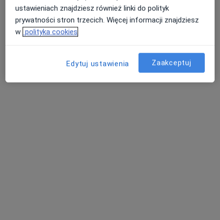
AVIMED PLUS - Grupa AVIMED
ustawieniach znajdziesz również linki do polityk
·
Więcej
Okulistyka, Interna, Kardiologia
prywatności stron trzecich. Więcej informacji znajdziesz
2 opinie
w
polityka cookies
Ks.J.Popiełuszki 50, Piekary Śląskie
•
Mapa
Konsultacja okulistyczna
Zaakceptuj
Edytuj ustawienia
Brak dostępnych specjalistów z wolnymi terminami w tym centrum medycznym.
Pokaż profil
Dostępni specjaliści
Specjaliści znajdują się poza Gliwice, śląskie, w
obszarach bliskich Twojemu wyszukiwaniu.