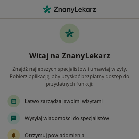
Me
Okulista • Gliwice, śląskie
Filtry
Ubezpieczenie:
Medicover
20 polecanych okulistów w Gliwicach z
Witaj na ZnanyLekarz
Medicover
Jak działają wyniki wyszukiwania
Znajdź najlepszych specjalistów i umawiaj wizyty.
Pobierz aplikację, aby uzyskać bezpłatny dostęp do
przydatnych funkcji:
Łatwo zarządzaj swoimi wizytami
Wysyłaj wiadomości do specjalistów
Ośrodek Rehabilitacyjno Leczniczy -
Otrzymuj powiadomienia
Grupa AVIMED