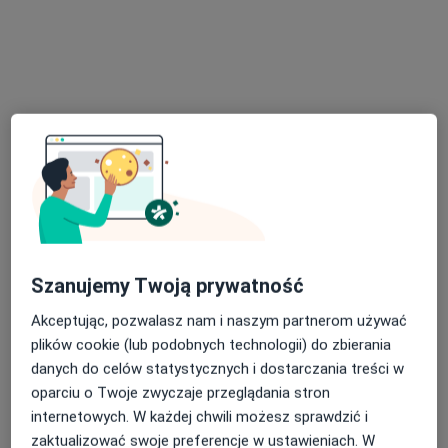
·
Więcej
Okulista
40 opinii
Katowicka 22, Mikołów
•
Mapa
Ośrodek Rehabilitacyjno Leczniczy - Grupa AVIMED
Akceptuje Medicover
Konsultacja okulistyczna
Brak ceny
Specjalista nie oferuje umawiania online pod tym adresem.
Poproś o wizytę
Szanujemy Twoją prywatność
Akceptując, pozwalasz nam i naszym partnerom używać
plików cookie (lub podobnych technologii) do zbierania
danych do celów statystycznych i dostarczania treści w
oparciu o Twoje zwyczaje przeglądania stron
internetowych. W każdej chwili możesz sprawdzić i
zaktualizować swoje preferencje w ustawieniach. W