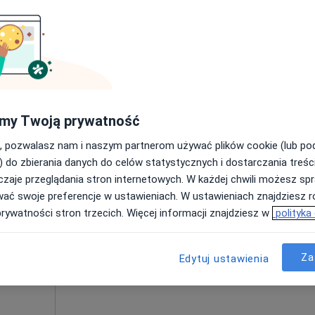
Poproś o wizytę
my Twoją prywatność
300 zł
, pozwalasz nam i naszym partnerom używać plików cookie (lub p
) do zbierania danych do celów statystycznych i dostarczania treśc
zaje przeglądania stron internetowych. W każdej chwili możesz spr
Dziś
Jutro
Ndz,
Pon,
wać swoje preferencje w ustawieniach. W ustawieniach znajdziesz ró
7 Sie
8 Sie
9 Sie
10 Sie
prywatności stron trzecich. Więcej informacji znajdziesz w
polityka
Umawianie online nie jest dostępne
Za
Edytuj ustawienia
Poproś o wizytę