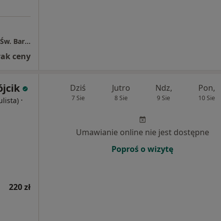
Wojewódzki Szpital Specjalistyczny nr 5 im. Św. Barbary
rak ceny
ójcik
Dziś
Jutro
Ndz,
Pon,
7 Sie
8 Sie
9 Sie
10 Sie
·
ulista)
Umawianie online nie jest dostępne
Poproś o wizytę
220 zł