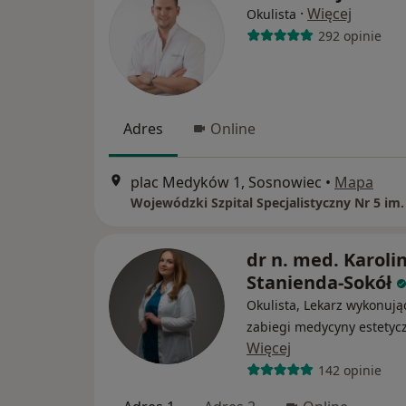
·
Więcej
Okulista
292 opinie
Adres
Online
plac Medyków 1, Sosnowiec
•
Mapa
dr n. med. Karoli
Stanienda-Sokół
Okulista, Lekarz wykonują
zabiegi medycyny estetyc
Więcej
142 opinie