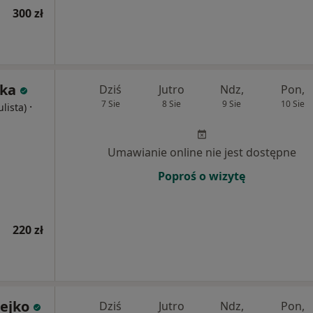
300 zł
ska
Dziś
Jutro
Ndz,
Pon,
7 Sie
8 Sie
9 Sie
10 Sie
·
ulista)
Umawianie online nie jest dostępne
Poproś o wizytę
220 zł
mejko
Dziś
Jutro
Ndz,
Pon,