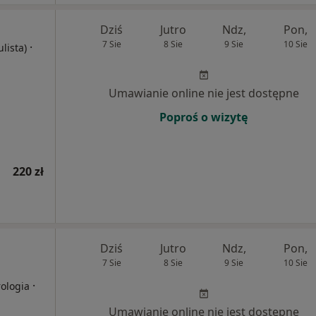
Dziś
Jutro
Ndz,
Pon,
7 Sie
8 Sie
9 Sie
10 Sie
·
ulista)
Umawianie online nie jest dostępne
Poproś o wizytę
220 zł
Dziś
Jutro
Ndz,
Pon,
7 Sie
8 Sie
9 Sie
10 Sie
·
rologia
Umawianie online nie jest dostępne