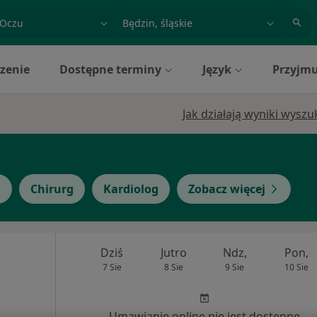
acja, badanie lub nazwisko
miasto lub dzielnica
zenie
Dostępne terminy
Język
Przyjmu
Jak działają wyniki wysz
a
Chirurg
Kardiolog
Zobacz więcej
Dziś
Jutro
Ndz,
Pon,
7 Sie
8 Sie
9 Sie
10 Sie
Umawianie online nie jest dostępne