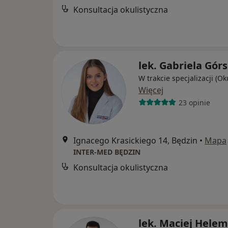
Konsultacja okulistyczna
lek. Gabriela Gór
W trakcie specjalizacji (Ok
Więcej
23 opinie
Ignacego Krasickiego 14, Będzin
•
Mapa
INTER-MED BĘDZIN
Konsultacja okulistyczna
lek. Maciej Hele