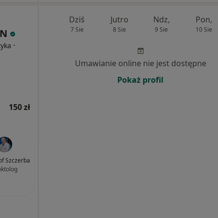
Dziś
Jutro
Ndz,
Pon,
7 Sie
8 Sie
9 Sie
10 Sie
IN
·
tyka
Umawianie online nie jest dostępne
Pokaż profil
150 zł
of Szczerba
oktolog