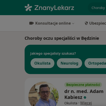
specjaliz
Konsultacje online
Ubezpiec
Choroby oczu specjaliści w Będzinie
Jakiego specjalisty szukasz?
Okulista
Neurolog
Ortoped
Bezpieczne płatności
dr n. med. Adam
Kabiesz
·
Więcej
Okulista