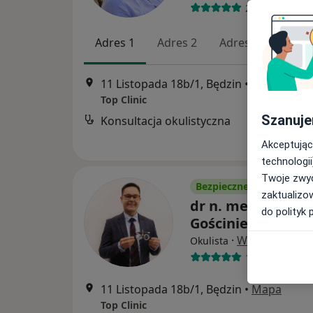
29 opinii
Adres 1
Adres 2
Adres 3
11 Listopada 18b/1, Będzin
•
Mapa
Top Clinic
Szanuje
Konsultacja okulistyczna
Akceptując
technologii
Twoje zwyc
Bezpieczne płatności
zaktualizo
dr n. med. Piotr
do polityk 
Gościniewicz
·
Więcej
Okulista
106 opinii
11 Listopada 18b/1, Będzin
•
Mapa
Top Clinic