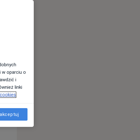
odobnych
i w oparciu o
awdzić i
Wt,
Śr,
Czw,
wnież linki
11 Sie
12 Sie
13 Sie
 cookies
akceptuj