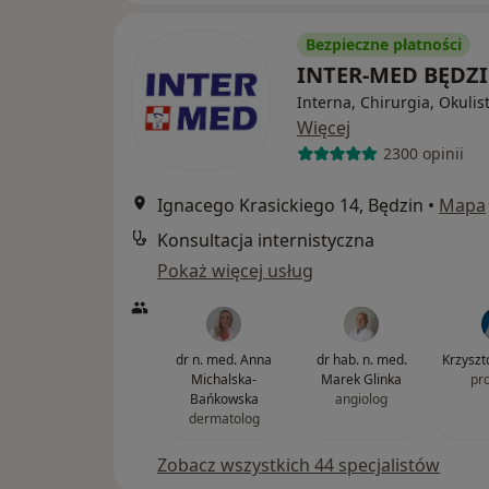
Bezpieczne płatności
INTER-MED BĘDZ
Interna, Chirurgia, Okulis
Więcej
2300 opinii
Ignacego Krasickiego 14, Będzin
•
Mapa
Konsultacja internistyczna
Pokaż więcej usług
dr n. med. Anna
dr hab. n. med.
Krzyszt
Michalska-
Marek Glinka
pr
Bańkowska
angiolog
dermatolog
Zobacz wszystkich 44 specjalistów