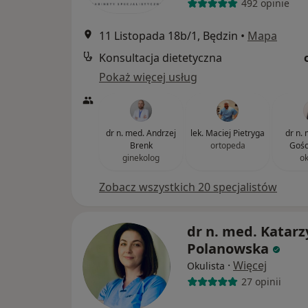
492 opinie
11 Listopada 18b/1, Będzin
•
Mapa
Konsultacja dietetyczna
Pokaż więcej usług
dr n. med. Andrzej
lek. Maciej Pietryga
dr n. 
Brenk
ortopeda
Gośc
ginekolog
ok
Zobacz wszystkich 20 specjalistów
dr n. med. Katar
Polanowska
·
Więcej
Okulista
27 opinii