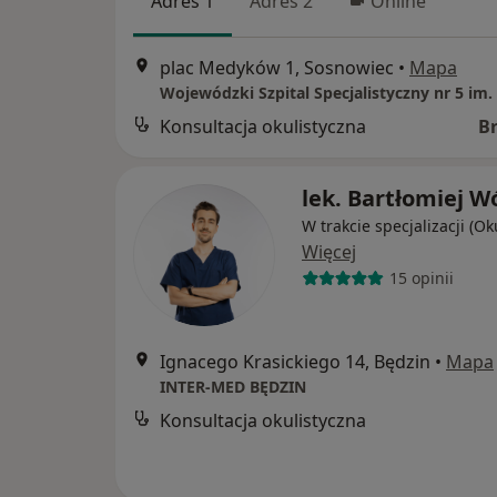
Adres 1
Adres 2
Online
plac Medyków 1, Sosnowiec
•
Mapa
Konsultacja okulistyczna
B
lek. Bartłomiej W
W trakcie specjalizacji (Ok
Więcej
15 opinii
Ignacego Krasickiego 14, Będzin
•
Mapa
INTER-MED BĘDZIN
Konsultacja okulistyczna