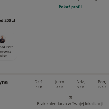
Pokaż profil
od 200 zł
med. Piotr
iniewicz
ulista
zyna
Dziś
Jutro
Ndz,
Pon,
7 Sie
8 Sie
9 Sie
10 Sie
Brak kalendarza w Twojej lokalizacji.