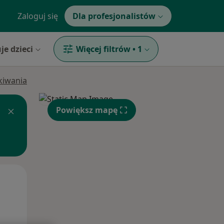
Zaloguj się
Dla profesjonalistów
je dzieci
Więcej filtrów
•
1
ukiwania
Powiększ mapę
Wt,
Śr,
Czw,
11 Sie
12 Sie
13 Sie