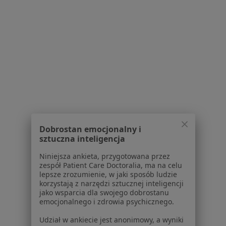
Strona Główna
Okulista
Będzin
Inter Polska
Zmień miasto
Zmień miasto
Zmień
Serwis
Regulamin
Polityka prywatności pacjentów
Polityka prywatności profesjonalistów
Dobrostan emocjonalny i
Polityka prywatności dla profesjonalistów, których
sztuczna inteligencja
dane pozyskaliśmy samodzielnie
Polityka cookies
Niniejsza ankieta, przygotowana przez
zespół Patient Care Doctoralia, ma na celu
Jak działają wyniki wyszukiwania
lepsze zrozumienie, w jaki sposób ludzie
Dostępność
korzystają z narzędzi sztucznej inteligencji
O nas
jako wsparcia dla swojego dobrostanu
emocjonalnego i zdrowia psychicznego.
Praca
Rekrutujemy!
Partnerzy
Udział w ankiecie jest anonimowy, a wyniki