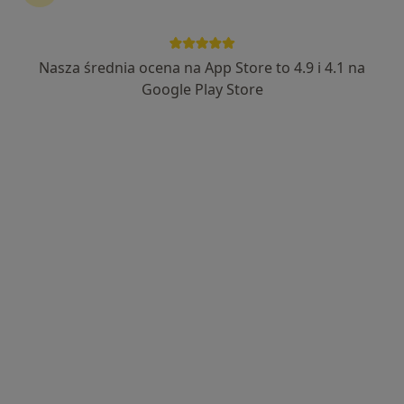
INTER-MED BĘDZIN
·
Więcej
Okulistyka, Interna, Chirurgia
2304 opinie
Nasza średnia ocena na App Store to 4.9 i 4.1 na
Ignacego Krasickiego 14, Będzin
•
Mapa
Google Play Store
Konsultacja okulistyczna
220 zł
Pokaż więcej usług
lek. Gabriela Górska
Katarzyna
lek. Bartłomiej Wójcik
okulista
Szymańska-Dymel
okulista
okulista
Zobacz wszystkich 5 specjalistów
Brak dostępnych specjalistów z wolnymi terminami w tym centrum medycznym.
Pokaż profil