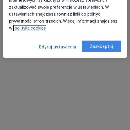
internetowych. W każdej chwili możesz sprawdzić i
okulista
zaktualizować swoje preferencje w ustawieniach. W
Brak dostępnych specjalistów z wolnymi terminami w tym centrum medycznym.
ustawieniach znajdziesz również linki do polityk
prywatności stron trzecich. Więcej informacji znajdziesz
Pokaż profil
w
polityka cookies
Zaakceptuj
Edytuj ustawienia
lek. Paweł Jasnos
·
Więcej
Okulista, Okulista dziecięcy
20 opinii
Mickiewicza 29, Katowice
•
Mapa
Centrum Medycyny i Stomatologii SILESIA MED