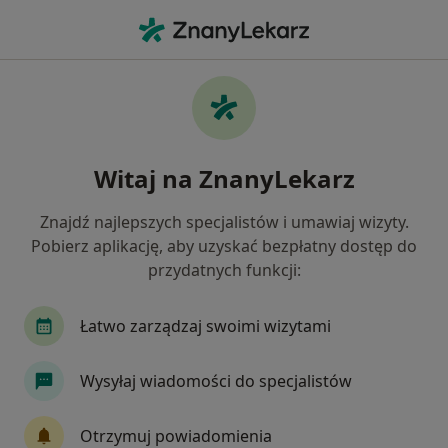
Me
Okulista • Będzin, śląskie
Filtry
Ubezpieczenie:
INTER Polska
20 polecanych okulistów w Będzinie z INTER
Witaj na ZnanyLekarz
Polska
Jak działają wyniki wyszukiwania
Znajdź najlepszych specjalistów i umawiaj wizyty.
Pobierz aplikację, aby uzyskać bezpłatny dostęp do
przydatnych funkcji:
Łatwo zarządzaj swoimi wizytami
Wysyłaj wiadomości do specjalistów
Bezpieczne płatności
Otrzymuj powiadomienia