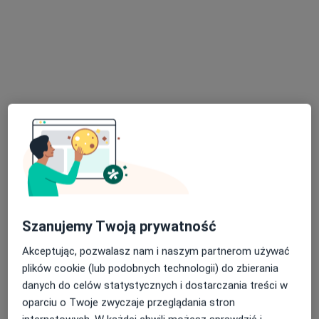
Centrum Medycyny i Stomatologii
SILESIA MED
·
Więcej
Okulistyka, Ginekologia, Gastrologia
1509 opinii
Mickiewicza 29, Katowice
•
Mapa
Konsultacja okulistyczna
200 zł
Szanujemy Twoją prywatność
Pokaż więcej usług
Akceptując, pozwalasz nam i naszym partnerom używać
plików cookie (lub podobnych technologii) do zbierania
danych do celów statystycznych i dostarczania treści w
dr n. med. Katarzyna
oparciu o Twoje zwyczaje przeglądania stron
Witek