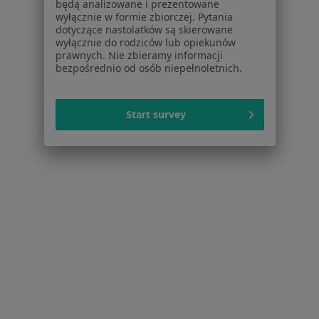
Centrum prasowe
będą analizowane i prezentowane
wyłącznie w formie zbiorczej. Pytania
Kontakt
dotyczące nastolatków są skierowane
wyłącznie do rodziców lub opiekunów
Dla pacjentów
prawnych. Nie zbieramy informacji
bezpośrednio od osób niepełnoletnich.
Lekarze
Placówki medyczne
Pytania i odpowiedzi
Start survey
Usługi i zabiegi
Choroby
Pomoc
Aplikacje mobilne
Blog dla pacjentów
Dla profesjonalistów
Cennik
Dla lekarzy
Dla placówek medycznych
Noa Notes
nowość
Baza wiedzy