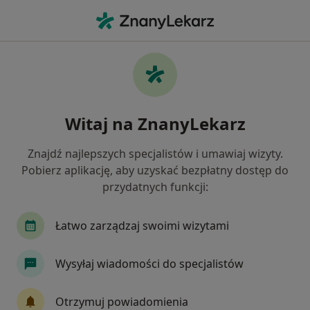
Me
Lekarz Medycyny Pracy • Będzin, śląskie
Filtry
Ubezpieczenie:
Medicover
20 polecanych lekarzy medycyny pracy w
Witaj na ZnanyLekarz
Będzinie z Medicover
Jak działają wyniki wyszukiwania
Znajdź najlepszych specjalistów i umawiaj wizyty.
Pobierz aplikację, aby uzyskać bezpłatny dostęp do
przydatnych funkcji:
Łatwo zarządzaj swoimi wizytami
Wysyłaj wiadomości do specjalistów
Bezpieczne płatności
Otrzymuj powiadomienia