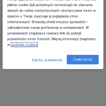
plików cookie (lub podobnych technologii) do zbierania
Ks.J.Popiełuszki 50, Piekary Śląskie
•
Mapa
danych do celów statystycznych i dostarczania treści w
Badania kierowców
oparciu o Twoje zwyczaje przeglądania stron
Pokaż więcej usług
internetowych. W każdej chwili możesz sprawdzić i
zaktualizować swoje preferencje w ustawieniach. W
Brak dostępnych specjalistów z wolnymi terminami w tym centrum medycznym.
ustawieniach znajdziesz również linki do polityk
Pokaż profil
prywatności stron trzecich. Więcej informacji znajdziesz
w
polityka cookies
Zaakceptuj
Edytuj ustawienia
lek. Janusz Rogóż
·
Więcej
Lekarz medycyny pracy, Kardiolog, Internista
5 opinii