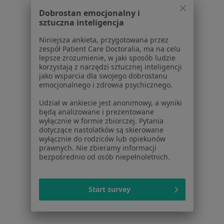
Pytania i odpowiedzi
Dobrostan emocjonalny i
Usługi i zabiegi
sztuczna inteligencja
Choroby
Niniejsza ankieta, przygotowana przez
Pomoc
zespół Patient Care Doctoralia, ma na celu
Aplikacje mobilne
lepsze zrozumienie, w jaki sposób ludzie
Blog dla pacjentów
korzystają z narzędzi sztucznej inteligencji
jako wsparcia dla swojego dobrostanu
Dla profesjonalistów
emocjonalnego i zdrowia psychicznego.
Udział w ankiecie jest anonimowy, a wyniki
Cennik
będą analizowane i prezentowane
Dla lekarzy
wyłącznie w formie zbiorczej. Pytania
Dla placówek medycznych
dotyczące nastolatków są skierowane
wyłącznie do rodziców lub opiekunów
Noa Notes
nowość
prawnych. Nie zbieramy informacji
Baza wiedzy
bezpośrednio od osób niepełnoletnich.
Centrum Pomocy dla Specjalisty
Kontakt
Start survey
ZnanyLekarz - Strona główna
ZnanyLekarz Sp. z o.o.
ul. Kolejowa 5/7