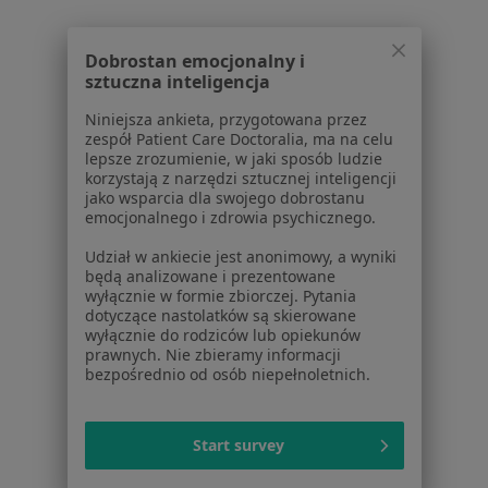
Signal Iduna
Zmień miasto
Dobrostan emocjonalny i
sztuczna inteligencja
Niniejsza ankieta, przygotowana przez
zespół Patient Care Doctoralia, ma na celu
lepsze zrozumienie, w jaki sposób ludzie
Serwis
korzystają z narzędzi sztucznej inteligencji
jako wsparcia dla swojego dobrostanu
Regulamin
emocjonalnego i zdrowia psychicznego.
Polityka prywatności pacjentów
Polityka prywatności profesjonalistów
Udział w ankiecie jest anonimowy, a wyniki
będą analizowane i prezentowane
Polityka prywatności dla profesjonalistów, których
wyłącznie w formie zbiorczej. Pytania
dane pozyskaliśmy samodzielnie
dotyczące nastolatków są skierowane
Polityka cookies
wyłącznie do rodziców lub opiekunów
prawnych. Nie zbieramy informacji
Jak działają wyniki wyszukiwania
bezpośrednio od osób niepełnoletnich.
Dostępność
O nas
Praca
Rekrutujemy!
Start survey
Partnerzy