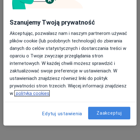
okulista
Brak dostępnych specjalistów z wolnymi terminami w tym centrum medycznym.
Szanujemy Twoją prywatność
Pokaż profil
Akceptując, pozwalasz nam i naszym partnerom używać
plików cookie (lub podobnych technologii) do zbierania
danych do celów statystycznych i dostarczania treści w
Dostępni specjaliści
oparciu o Twoje zwyczaje przeglądania stron
internetowych. W każdej chwili możesz sprawdzić i
Specjaliści znajdują się poza Będzin, śląskie, w
zaktualizować swoje preferencje w ustawieniach. W
obszarach bliskich Twojemu wyszukiwaniu.
ustawieniach znajdziesz również linki do polityk
prywatności stron trzecich. Więcej informacji znajdziesz
w
polityka cookies
Zaakceptuj
Edytuj ustawienia
dr n. med. Joanna Iwona Cichoń