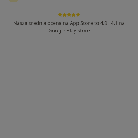
INTER-MED BĘDZIN
·
Więcej
Okulistyka, Interna, Chirurgia
2299 opinii
Nasza średnia ocena na App Store to 4.9 i 4.1 na
Ignacego Krasickiego 14, Będzin
•
Mapa
Google Play Store
Konsultacja okulistyczna
220 zł
Pokaż więcej usług
lek. Gabriela Górska
Katarzyna
lek. Bartłomiej Wójcik
okulista
Szymańska-Dymel
okulista
okulista
Zobacz wszystkich 5 specjalistów
Brak dostępnych specjalistów z wolnymi terminami w tym centrum medycznym.
Pokaż profil