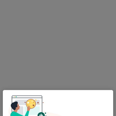
Centrum Medycyny i Stomatologii
SILESIA MED
·
Więcej
Okulistyka, Ginekologia, Gastrologia
1507 opinii
Mickiewicza 29, Katowice
•
Mapa
Konsultacja okulistyczna
200 zł
Pokaż więcej usług
dr n. med. Katarzyna
Witek