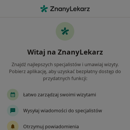
Me
Okulista • Będzin, śląskie
Filtry
Ubezpieczenie:
Signal Iduna
20 polecanych okulistów w Będzinie z Signal
Witaj na ZnanyLekarz
Iduna
Jak działają wyniki wyszukiwania
Znajdź najlepszych specjalistów i umawiaj wizyty.
Pobierz aplikację, aby uzyskać bezpłatny dostęp do
przydatnych funkcji:
Łatwo zarządzaj swoimi wizytami
Wysyłaj wiadomości do specjalistów
Bezpieczne płatności
Otrzymuj powiadomienia