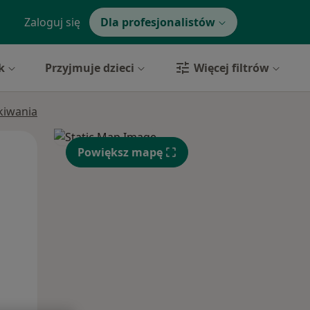
Zaloguj się
Dla profesjonalistów
k
Przyjmuje dzieci
Więcej filtrów
ukiwania
Pon,
Wt,
Śr,
Powiększ mapę
10 Sie
11 Sie
12 Sie