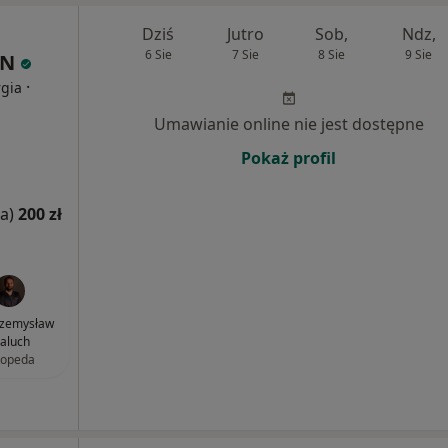
Dziś
Jutro
Sob,
Ndz,
6 Sie
7 Sie
8 Sie
9 Sie
IN
·
rgia
Umawianie online nie jest dostępne
Pokaż profil
a)
200 zł
Przemysław
aluch
topeda