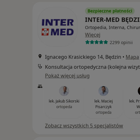
Bezpieczne płatności
INTER-MED BĘDZ
Ortopedia, Interna, Chiru
Więcej
2299 opinii
Ignacego Krasickiego 14, Będzin
•
Mapa
Konsultacja ortopedyczna (kolejna wizyt
Pokaż więcej usług
lek. Jakub Sikorski
lek. Maciej
lek. 
ortopeda
Pisarczyk
W
ortopeda
or
Zobacz wszystkich 5 specjalistów