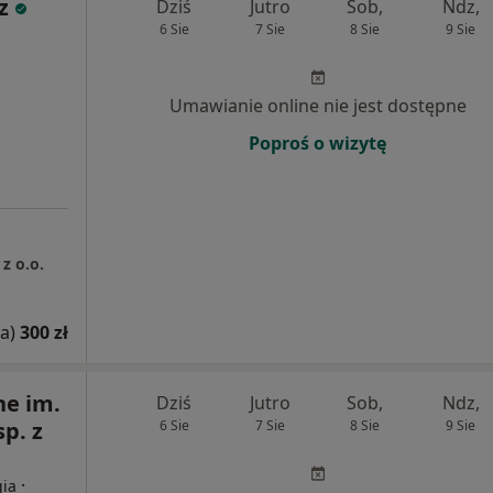
z
Dziś
Jutro
Sob,
Ndz,
6 Sie
7 Sie
8 Sie
9 Sie
Umawianie online nie jest dostępne
Poproś o wizytę
z o.o.
a)
300 zł
e im.
Dziś
Jutro
Sob,
Ndz,
p. z
6 Sie
7 Sie
8 Sie
9 Sie
·
gia