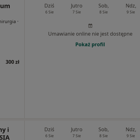
rum
Dziś
Jutro
Sob,
Ndz,
6 Sie
7 Sie
8 Sie
9 Sie
·
hirurgia
Umawianie online nie jest dostępne
Pokaż profil
300 zł
y i
Dziś
Jutro
Sob,
Ndz,
SIA
6 Sie
7 Sie
8 Sie
9 Sie