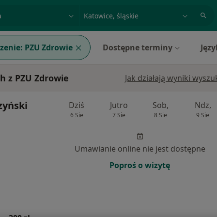
acja, badanie lub nazwisko
miasto lub dzielnica
zenie:
PZU Zdrowie
Dostępne terminy
Języ
h z PZU Zdrowie
Jak działają wyniki wysz
zyński
Dziś
Jutro
Sob,
Ndz,
6 Sie
7 Sie
8 Sie
9 Sie
Umawianie online nie jest dostępne
Poproś o wizytę