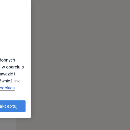
Pon,
Wt,
Śr,
10 Sie
11 Sie
12 Sie
odobnych
i w oparciu o
awdzić i
wnież linki
 cookies
akceptuj
Pon,
Wt,
Śr,
10 Sie
11 Sie
12 Sie