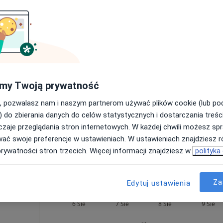
300 zł
Dziś
Jutro
Sob,
Ndz,
6 Sie
7 Sie
8 Sie
9 Sie
Umawianie online nie jest dostępne
my Twoją prywatność
Poproś o wizytę
, pozwalasz nam i naszym partnerom używać plików cookie (lub p
) do zbierania danych do celów statystycznych i dostarczania treśc
zaje przeglądania stron internetowych. W każdej chwili możesz spr
wać swoje preferencje w ustawieniach. W ustawieniach znajdziesz ró
prywatności stron trzecich. Więcej informacji znajdziesz w
polityka
od 220 zł
Za
Edytuj ustawienia
uze
Dziś
Jutro
Sob,
Ndz,
6 Sie
7 Sie
8 Sie
9 Sie