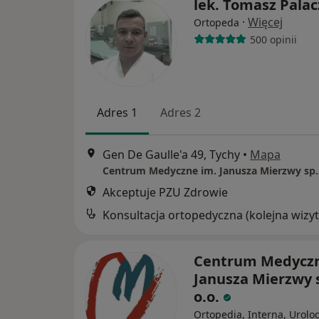
lek. Tomasz Palac
·
Więcej
Ortopeda
500 opinii
Adres 1
Adres 2
Gen De Gaulle'a 49, Tychy
•
Mapa
Centrum Medyczne im. Janusza Mierzwy sp. 
Akceptuje PZU Zdrowie
Konsultacja ortopedyczna (kolejna wizyt
Centrum Medyczn
Janusza Mierzwy s
o.o.
Ortopedia, Interna, Urolo