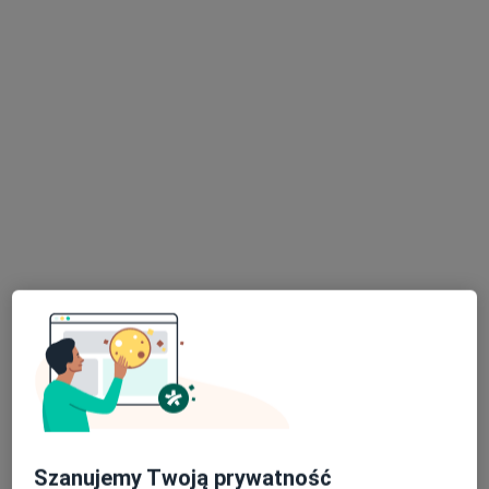
LEXMEDICA Centrum Medyczne
·
Więcej
Ginekologia, Chirurgia, Diagnostyka
1453 opinie
Małobądzka 143, Będzin
•
Mapa
Brak dostępnych specjalistów z wolnymi terminami w tym centrum medycznym.
Pokaż profil
Dostępni specjaliści
Specjaliści znajdują się poza Katowice, śląskie, w
obszarach bliskich Twojemu wyszukiwaniu.
Szanujemy Twoją prywatność