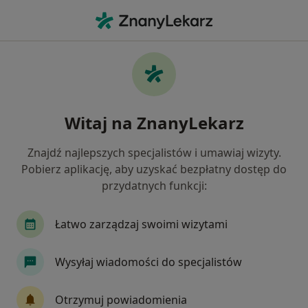
Me
Lekarz Rodzinny • Katowice, śląskie
Filtry
Ubezpieczenie:
enel-med
20 polecanych lekarzy rodzinnych w
Witaj na ZnanyLekarz
Katowicach z Enel-med
Jak działają wyniki wyszukiwania
Znajdź najlepszych specjalistów i umawiaj wizyty.
Pobierz aplikację, aby uzyskać bezpłatny dostęp do
przydatnych funkcji:
Łatwo zarządzaj swoimi wizytami
Wysyłaj wiadomości do specjalistów
dr n. med. Tomasz Majewski
Otrzymuj powiadomienia
·
Więcej
Internista, Endokrynolog