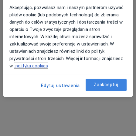
Akceptując, pozwalasz nam i naszym partnerom używać
plików cookie (lub podobnych technologii) do zbierania
danych do celów statystycznych i dostarczania treści w
lek. Magdalena Romańczuk
oparciu o Twoje zwyczaje przeglądania stron
Lekarz rodzinny, Ultrasonografista, W trakcie specjalizacji
internetowych. W każdej chwili możesz sprawdzić i
·
Więcej
(Radiolog)
zaktualizować swoje preferencje w ustawieniach. W
358 opinii
ustawieniach znajdziesz również linki do polityk
prywatności stron trzecich. Więcej informacji znajdziesz
Sienkiewicza 43, Radzionków
•
Mapa
w
polityka cookies
Centrum Medyczne Medici
Akceptuje enel-med
Zaakceptuj
Edytuj ustawienia
Konsultacja lekarza rodzinnego
260 zł
Specjalista nie oferuje umawiania online pod tym adresem.
Poproś o wizytę