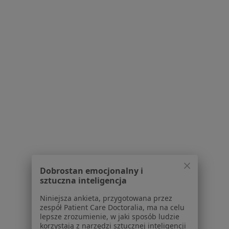
Powiązane wyszukiwania
Specjaliści w ramach Enel-med
Laryngolodzy z Enel-med w Katowicach
Neurochirurdzy z Enel-med w Katowicach
Neurolodzy z Enel-med w Katowicach
Okuliści z Enel-med w Katowicach
Chirurdzy z Enel-med w Katowicach
Więcej (8)
Więcej w kategorii: Specjaliści w ramach Enel
Najczęście leczone choroby
Dobrostan emocjonalny i
sztuczna inteligencja
Nadciśnienie tętnicze Katowice
Niniejsza ankieta, przygotowana przez
Cukrzyca Katowice
zespół Patient Care Doctoralia, ma na celu
lepsze zrozumienie, w jaki sposób ludzie
Alergia Katowice
korzystają z narzędzi sztucznej inteligencji