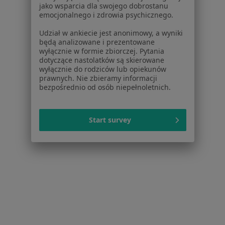
jako wsparcia dla swojego dobrostanu
Bóle brzucha Katowice
emocjonalnego i zdrowia psychicznego.
Choroby wieku dziecięcego Katowice
Udział w ankiecie jest anonimowy, a wyniki
będą analizowane i prezentowane
Więcej (15)
wyłącznie w formie zbiorczej. Pytania
Więcej w kategorii: Najczęście leczone chorob
dotyczące nastolatków są skierowane
wyłącznie do rodziców lub opiekunów
prawnych. Nie zbieramy informacji
bezpośrednio od osób niepełnoletnich.
Strona Główna
Lekarz Rodzinny
Katowice
Zmień miasto
Zmień miast
Enel-Med
Zmień miasto
Start survey
Serwis
Regulamin
Polityka prywatności pacjentów
Polityka prywatności profesjonalistów