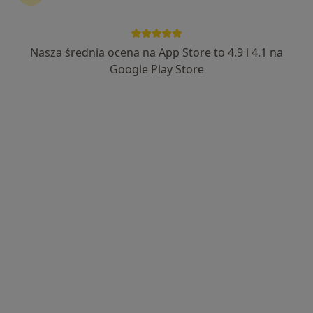
202 opinie
Małobądzka 143, Będzin
•
Mapa
Nasza średnia ocena na App Store to 4.9 i 4.1 na
LEXMEDICA Centrum Medyczne
Google Play Store
Akceptuje enel-med
Konsultacja internistyczna
200 zł
Specjalista nie oferuje umawiania online pod tym adresem.
Poproś o wizytę