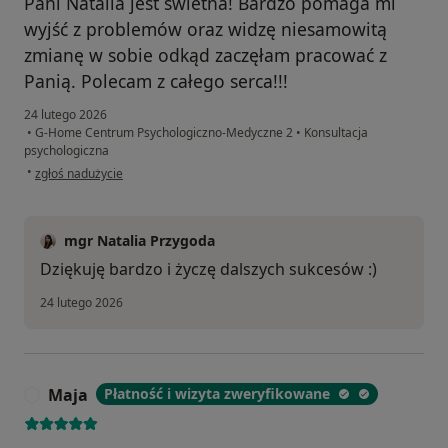
Pani Natalia jest świetna! Bardzo pomaga mi
wyjść z problemów oraz widzę niesamowitą
zmianę w sobie odkąd zaczęłam pracować z
Panią. Polecam z całego serca!!!
24 lutego 2026
•
G-Home Centrum Psychologiczno-Medyczne 2
•
Konsultacja
psychologiczna
w opinii użytkownika Marta
•
zgłoś nadużycie
mgr Natalia Przygoda
Dziękuję bardzo i życzę dalszych sukcesów :)
24 lutego 2026
Maja
Płatność i wizyta zweryfikowane
M