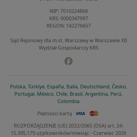
NIP: ⁠7010224868
KRS: ⁠0000347997
REGON: ⁠142276657
Sąd Rejonowy dla m.st. Warszawy w Warszawie XII
Wydział Gospodarczy KRS
Facebook
otwiera się w nowej karcie
otwiera się w nowej karcie
otwiera się w nowej karcie
otwiera się w nowej karcie
otwiera się w nowej karci
otwiera się
otwi
Polska
,
Türkiye
,
España
,
Italia
,
Deutschland
,
Česko
,
otwiera się w nowej karcie
otwiera się w nowej karcie
otwiera się w nowej karcie
otwiera się w nowej kar
otwiera się 
otwier
Portugal
,
México
,
Chile
,
Brasil
,
Argentina
,
Perú
,
otwiera się w nowej karc
Colombia
Płatności kartą
ROZPORZĄDZENIE (UE) 2022/2065 (DSA) art. 24:
15.395.179 użytkowników/miesiąc - Czerwiec 2026