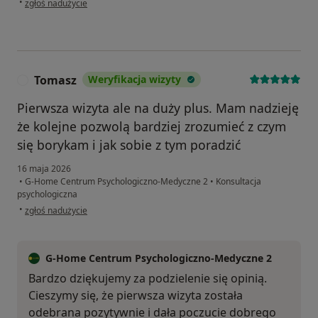
•
zgłoś nadużycie
Tomasz
Weryfikacja wizyty
T
Pierwsza wizyta ale na duży plus. Mam nadzieję
że kolejne pozwolą bardziej zrozumieć z czym
się borykam i jak sobie z tym poradzić
16 maja 2026
•
G-Home Centrum Psychologiczno-Medyczne 2
•
Konsultacja
psychologiczna
w opinii użytkownika Tomasz
•
zgłoś nadużycie
G-Home Centrum Psychologiczno-Medyczne 2
Bardzo dziękujemy za podzielenie się opinią.
Cieszymy się, że pierwsza wizyta została
odebrana pozytywnie i dała poczucie dobrego