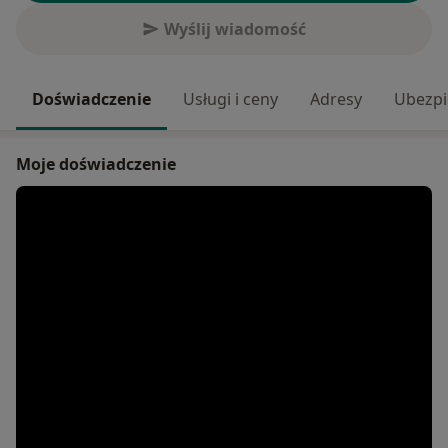
Wyślij wiadomość
Doświadczenie
Usługi i ceny
Adresy
Ubezpi
Moje doświadczenie