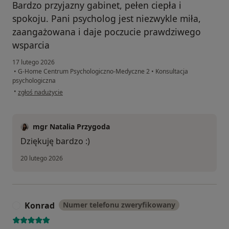
Bardzo przyjazny gabinet, pełen ciepła i
spokoju. Pani psycholog jest niezwykle miła,
zaangażowana i daje poczucie prawdziwego
wsparcia
17 lutego 2026
•
G-Home Centrum Psychologiczno-Medyczne 2
•
Konsultacja
psychologiczna
w opinii użytkownika Maja
•
zgłoś nadużycie
mgr Natalia Przygoda
Dziękuję bardzo :)
20 lutego 2026
Konrad
Numer telefonu zweryfikowany
K