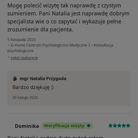
Mogę polecić wizytę tak naprawdę z czystym
sumieniem. Pani Natalia jest naprawdę dobrym
specjalista wie o co zapytać i wykazuje pełne
zrozumienie dla pacjenta.
5 listopada 2025
•
G-Home Centrum Psychologiczno-Medyczne 2
•
Konsultacja
psychologiczna
w opinii użytkownika Konrad
•
zgłoś nadużycie
mgr Natalia Przygoda
Bardzo dziękuję :)
20 lutego 2026
Dominika
Weryfikacja wizyty
D
Pani Natalia zadaje dużo pytań celem