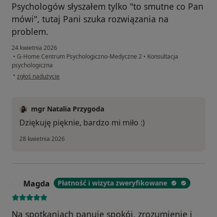
Psychologów słyszałem tylko "to smutne co Pan
mówi", tutaj Pani szuka rozwiązania na
problem.
24 kwietnia 2026
•
G-Home Centrum Psychologiczno-Medyczne 2
•
Konsultacja
psychologiczna
w opinii użytkownika Szymon
•
zgłoś nadużycie
mgr Natalia Przygoda
Dziękuję pięknie, bardzo mi miło :)
28 kwietnia 2026
Magda
Płatność i wizyta zweryfikowane
M
Na spotkaniach panuje spokój, zrozumienie i