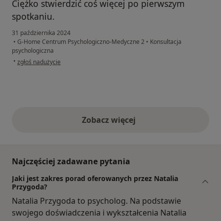
Ciężko stwierdzić coś więcej po pierwszym
spotkaniu.
31 października 2024
•
G-Home Centrum Psychologiczno-Medyczne 2
•
Konsultacja
psychologiczna
w opinii użytkownika A.M.
•
zgłoś nadużycie
Zobacz więcej
opinie powyżej
Najczęściej zadawane pytania
Jaki jest zakres porad oferowanych przez Natalia
Przygoda?
Natalia Przygoda to psycholog. Na podstawie
swojego doświadczenia i wykształcenia Natalia