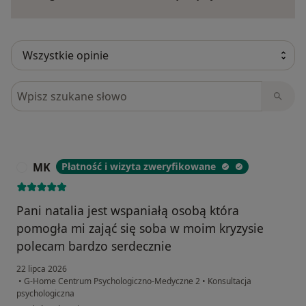
Szukaj w opiniach
MK
Płatność i wizyta zweryfikowane
M
Pani natalia jest wspaniałą osobą która
pomogła mi zająć się soba w moim kryzysie
polecam bardzo serdecznie
22 lipca 2026
•
G-Home Centrum Psychologiczno-Medyczne 2
•
Konsultacja
psychologiczna
w opinii użytkownika MK