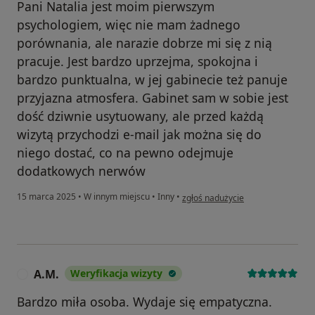
Pani Natalia jest moim pierwszym
psychologiem, więc nie mam żadnego
porównania, ale narazie dobrze mi się z nią
pracuje. Jest bardzo uprzejma, spokojna i
bardzo punktualna, w jej gabinecie też panuje
przyjazna atmosfera. Gabinet sam w sobie jest
dość dziwnie usytuowany, ale przed każdą
wizytą przychodzi e-mail jak można się do
niego dostać, co na pewno odejmuje
dodatkowych nerwów
w opinii użytkownika Julita
15 marca 2025
•
W innym miejscu
•
Inny
•
zgłoś nadużycie
A.M.
Weryfikacja wizyty
A
Bardzo miła osoba. Wydaje się empatyczna.