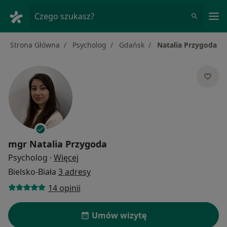
Me
Czego szukasz?
Strona Główna
Psycholog
Gdańsk
Natalia Przygoda
mgr
Natalia Przygoda
O specjalizacjach
Psycholog
·
Więcej
Bielsko-Biała
3 adresy
14 opinii
Umów wizytę