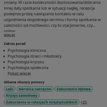
zmiany. W razie konieczności dostosowania/dobrania
innej daty spotkania lub w sytuacji nagłej, recepcja
podejmie próbę nawiązania kontaktu w celu
uzgodnienia dogodnego terminu i formy spotkania w
zależności od możliwości, czy to stacjonarnie, czy
online.
O mnie
więcej
Zakres porad
Psychologia kliniczna
Psychologia dzieci i młodzieży
Psychologia kryzysu
Psychologia społeczna
Pokaż więcej
Główne obszary pomocy
Lęki
Nerwica natręctw
Zaburzenia lękowe
Kryzys zawodowy
a11y_sr_mo
Zaburzenia w relacjach międzyludzkich
+25