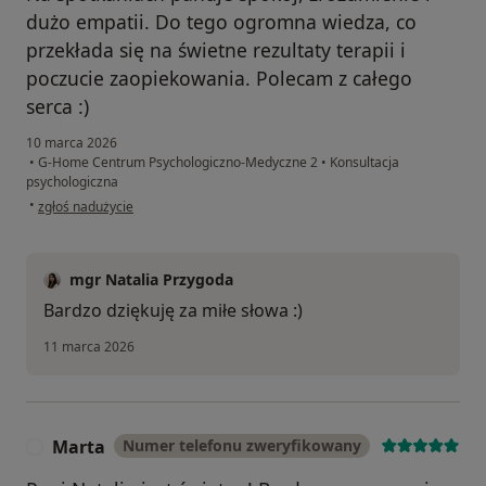
dużo empatii. Do tego ogromna wiedza, co
przekłada się na świetne rezultaty terapii i
poczucie zaopiekowania. Polecam z całego
serca :)
10 marca 2026
•
G-Home Centrum Psychologiczno-Medyczne 2
•
Konsultacja
psychologiczna
w opinii użytkownika Magda
•
zgłoś nadużycie
mgr Natalia Przygoda
Bardzo dziękuję za miłe słowa :)
11 marca 2026
Marta
Numer telefonu zweryfikowany
M