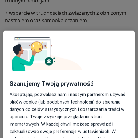
trudnymi emocjami,
* wsparcie w trudnościach związanych z obniżonym
nastrojem oraz samookaleczaniem,
* pracę nad relacjami i komunikacją,
* psychoedukację,
* proces poznawania i wzmacniania siebie,
* wsparcie rodziców w rozwijaniu kompetencji
wychowawczych.
Szanujemy Twoją prywatność
Specjalizuję się w pracy nad trudnościami w relacjach
Akceptując, pozwalasz nam i naszym partnerom używać
oraz w obszarze rozwoju osobistego i budowania
plików cookie (lub podobnych technologii) do zbierania
akceptacji siebie. W pracy korzystam z metod Dialogu
danych do celów statystycznych i dostarczania treści w
Motywującego, koncentrującego się na zasobach i
oparciu o Twoje zwyczaje przeglądania stron
wewnętrznym potencjale klienta. Obecnie poszerzam
internetowych. W każdej chwili możesz sprawdzić i
swoje kompetencje w ramach studiów
zaktualizować swoje preferencje w ustawieniach. W
podyplomowych z psychotraumatologii.