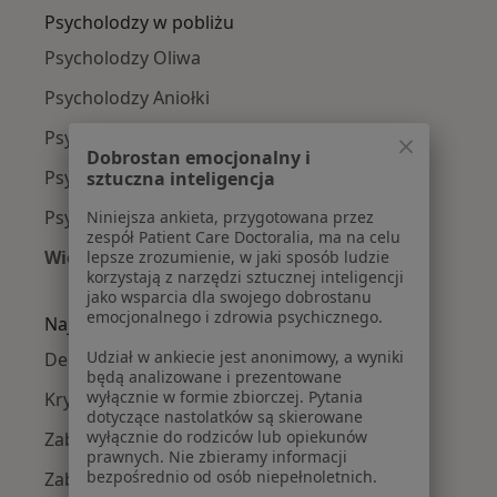
Psycholodzy w pobliżu
Psycholodzy Oliwa
Psycholodzy Aniołki
Psycholodzy Strzyża
Dobrostan emocjonalny i
Psycholodzy Osowa
sztuczna inteligencja
Psycholodzy Letnica
Niniejsza ankieta, przygotowana przez
zespół Patient Care Doctoralia, ma na celu
Więcej (10)
lepsze zrozumienie, w jaki sposób ludzie
korzystają z narzędzi sztucznej inteligencji
Więcej w kategorii: Psycholodzy w pobliżu
jako wsparcia dla swojego dobrostanu
emocjonalnego i zdrowia psychicznego.
Najczęście leczone choroby
Udział w ankiecie jest anonimowy, a wyniki
Depresja w Gdańsku
będą analizowane i prezentowane
wyłącznie w formie zbiorczej. Pytania
Kryzys emocjonalny w Gdańsku
dotyczące nastolatków są skierowane
wyłącznie do rodziców lub opiekunów
Zaburzenia emocjonalne w Gdańsku
prawnych. Nie zbieramy informacji
bezpośrednio od osób niepełnoletnich.
Zaburzenia lękowe w Gdańsku