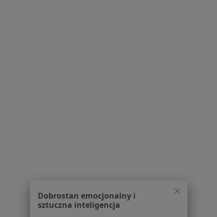
·
Więcej
Psycholog, Psychoterapeuta
18 opinii
Adres
Online
Powstańców Warszawskich 69, Gdańsk
•
Mapa
Psychoterapia Magdalena Podolak
Konsultacja psychologiczna online
200 zł
Specjalista nie oferuje umawiania online pod tym adresem.
Poproś o wizytę
1
2
3
4
5
6
Powiązane wyszukiwania
Dobrostan emocjonalny i
sztuczna inteligencja
Usługi w Gdańsku