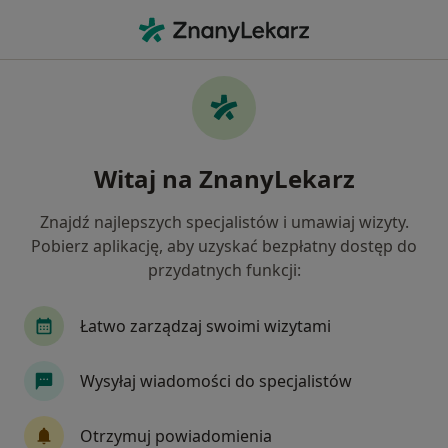
Me
Konsultacja Psychologiczna Online • Gdańsk, pomorskie
Filtry
• 1
Ubezpieczenie
Map
Konsultacja psychologiczna online
Witaj na ZnanyLekarz
specjaliści w Gdańsku
Jak działają wyniki wyszukiwania
Znajdź najlepszych specjalistów i umawiaj wizyty.
Pobierz aplikację, aby uzyskać bezpłatny dostęp do
przydatnych funkcji:
Jakiego specjalisty szukasz?
Psycholog
Psychoterapeuta
Psychotraum
Łatwo zarządzaj swoimi wizytami
Wysyłaj wiadomości do specjalistów
Otrzymuj powiadomienia