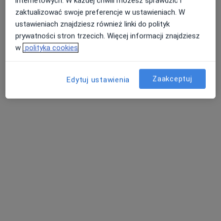
internetowych. W każdej chwili możesz sprawdzić i
zaktualizować swoje preferencje w ustawieniach. W
Bezpieczne płatności
ustawieniach znajdziesz również linki do polityk
mgr Sonia Wojnarowska
prywatności stron trzecich. Więcej informacji znajdziesz
·
Więcej
Psycholog
w
polityka cookies
29 opinii
Adres
Online
Zaakceptuj
Edytuj ustawienia
Romana Dmowskiego 14/4, Gdańsk
•
Mapa
G-Home Centrum Psychologiczno-Medyczne 4
Konsultacja psychologiczna online
220 zł
Specjalista nie oferuje umawiania online pod tym adresem.
Poproś o wizytę