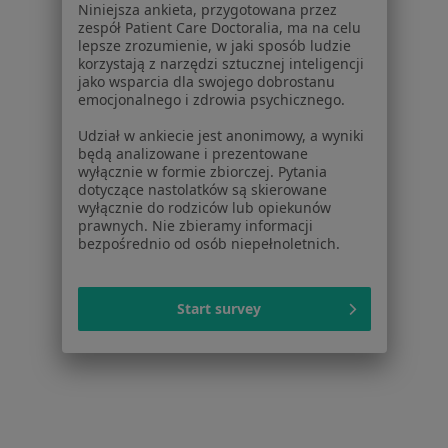
Niniejsza ankieta, przygotowana przez
Konsultacja psychologiczna w Gdańsku
zespół Patient Care Doctoralia, ma na celu
lepsze zrozumienie, w jaki sposób ludzie
Psychoterapia indywidualna w Gdańsku
korzystają z narzędzi sztucznej inteligencji
jako wsparcia dla swojego dobrostanu
Psychoterapia w Gdańsku
emocjonalnego i zdrowia psychicznego.
Konsultacja psychoterapeutyczna w Gdańsku
Udział w ankiecie jest anonimowy, a wyniki
będą analizowane i prezentowane
Konsultacja psychologiczna (pierwsza wizyta) w
wyłącznie w formie zbiorczej. Pytania
Gdańsku
dotyczące nastolatków są skierowane
wyłącznie do rodziców lub opiekunów
Więcej (15)
prawnych. Nie zbieramy informacji
Więcej w kategorii: Usługi w Gdańsku
bezpośrednio od osób niepełnoletnich.
Popularne specjalizacje
Start survey
Psycholodzy w Gdańsku
Stomatolodzy w Gdańsku
Interniści w Gdańsku
Psychoterapeuci w Gdańsku