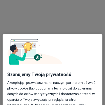
Psycholog
47 opinii
Adres
Online 1
Online 2
Romana Dmowskiego 14/4, Gdańsk
•
Mapa
G-Home Centrum Psychologiczno-Medyczne 4
Konsultacja psychologiczna online
220 zł
Specjalista nie oferuje umawiania online pod tym adresem.
Poproś o wizytę
Szanujemy Twoją prywatność
Akceptując, pozwalasz nam i naszym partnerom używać
plików cookie (lub podobnych technologii) do zbierania
danych do celów statystycznych i dostarczania treści w
oparciu o Twoje zwyczaje przeglądania stron