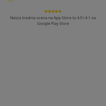
Nasza średnia ocena na App Store to 4.9 i 4.1 na
mgr Adrian Okoń
Google Play Store
·
Więcej
Psycholog
55 opinii
Poczucie własnej wartości, relacje, lęk, rozwój.
Skuteczna pomoc, w możliwie krótkim czasie.
Moja praca jest dla mnie moją pasją. Zapraszam :)
Adres
Online
Aldony 4/5, Gdańsk
•
Mapa
Adrian Okoń - Centrum Wsparcia Psychologicznego i Rozwoju w Gdańsku
Konsultacja psychologiczna online
250 zł
Specjalista nie oferuje umawiania online pod tym adresem.