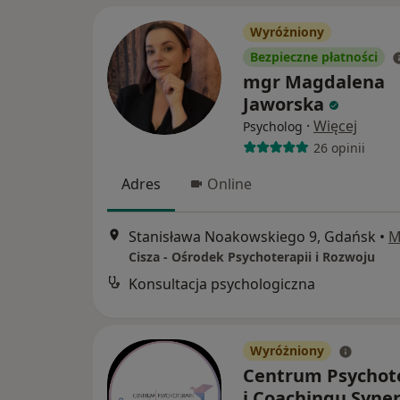
Wyróżniony
Bezpieczne płatności
mgr Magdalena
Jaworska
·
Więcej
Psycholog
26 opinii
Adres
Online
Stanisława Noakowskiego 9, Gdańsk
•
M
Cisza - Ośrodek Psychoterapii i Rozwoju
Konsultacja psychologiczna
Wyróżniony
Centrum Psychote
i Coachingu Syne