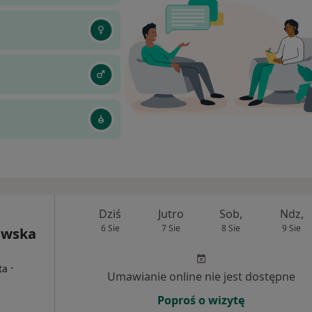
Dziś
Jutro
Sob,
Ndz,
6 Sie
7 Sie
8 Sie
9 Sie
ewska
·
ta
Umawianie online nie jest dostępne
Poproś o wizytę