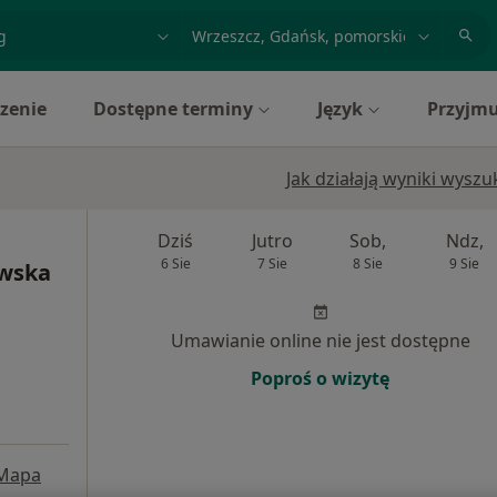
acja, badanie lub nazwisko
miasto lub dzielnica
zenie
Dostępne terminy
Język
Przyjmu
Jak działają wyniki wysz
Dziś
Jutro
Sob,
Ndz,
6 Sie
7 Sie
8 Sie
9 Sie
owska
Umawianie online nie jest dostępne
Poproś o wizytę
Mapa