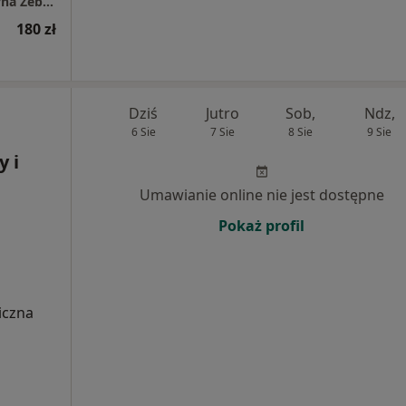
Gabinet Psychologiczny "PsychoSfera" Justyna Żebrowska-Naklicka
180 zł
Dziś
Jutro
Sob,
Ndz,
6 Sie
7 Sie
8 Sie
9 Sie
 i
Umawianie online nie jest dostępne
Pokaż profil
iczna