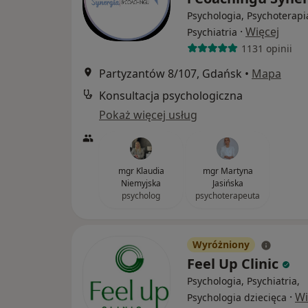
Psychologia, Psychoterapi
·
Więcej
Psychiatria
1131 opinii
Partyzantów 8/107, Gdańsk
•
Mapa
Konsultacja psychologiczna
Pokaż więcej usług
mgr Klaudia
mgr Martyna
Niemyjska
Jasińska
psycholog
psychoterapeuta
Wyróżniony
Feel Up Clinic
Psychologia, Psychiatria,
·
Wi
Psychologia dziecięca