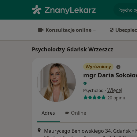
specjaliz
Konsultacje online
Ubezpiec
Psycholodzy Gdańsk Wrzeszcz
Wyróżniony
mgr Daria Sokoł
·
Więcej
Psycholog
20 opinii
Adres
Online
Maurycego Beniowskiego 34, Gdańsk
•