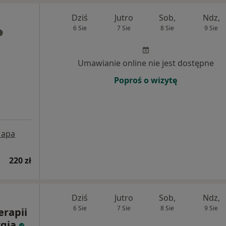
Dziś
Jutro
Sob,
Ndz,
6 Sie
7 Sie
8 Sie
9 Sie
Umawianie online nie jest dostępne
Poproś o wizytę
apa
220 zł
Dziś
Jutro
Sob,
Ndz,
6 Sie
7 Sie
8 Sie
9 Sie
rapii
rgia