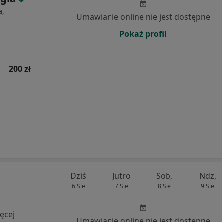
a,
Umawianie online nie jest dostępne
Pokaż profil
200 zł
Dziś
Jutro
Sob,
Ndz,
6 Sie
7 Sie
8 Sie
9 Sie
ęcej
Umawianie online nie jest dostępne