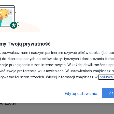
sultacja psychologiczna (pierwsza wizyta)
220 zł
Dziś
Jutro
Sob,
Ndz,
6 Sie
7 Sie
8 Sie
9 Sie
my Twoją prywatność
ta
, pozwalasz nam i naszym partnerom używać plików cookie (lub p
Umawianie online nie jest dostępne
) do zbierania danych do celów statystycznych i dostarczania treśc
Poproś o wizytę
zaje przeglądania stron internetowych. W każdej chwili możesz spr
wać swoje preferencje w ustawieniach. W ustawieniach znajdziesz ró
prywatności stron trzecich. Więcej informacji znajdziesz w
polityka
Za
Edytuj ustawienia
od 220 zł