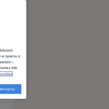
Pon,
Wt,
Śr,
10 Sie
11 Sie
12 Sie
odobnych
i w oparciu o
awdzić i
wnież linki
 cookies
akceptuj