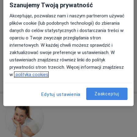
Popularny specjalista: pacjenci chętnie płacą
Szanujemy Twoją prywatność
online
Akceptując, pozwalasz nam i naszym partnerom używać
Adres
Online
plików cookie (lub podobnych technologii) do zbierania
danych do celów statystycznych i dostarczania treści w
oparciu o Twoje zwyczaje przeglądania stron
Dyrekcyjna 6, gabinet 114, I piętro, Gdańsk
•
Mapa
internetowych. W każdej chwili możesz sprawdzić i
Gabinet Psychologiczny, Izabela Krzywicka
zaktualizować swoje preferencje w ustawieniach. W
Konsultacja psychologiczna
230 zł
ustawieniach znajdziesz również linki do polityk
Specjalista nie oferuje umawiania online pod tym adresem.
prywatności stron trzecich. Więcej informacji znajdziesz
w
polityka cookies
Poproś o wizytę
Zaakceptuj
Edytuj ustawienia