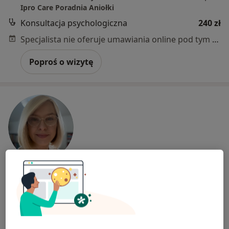
Ipro Care Poradnia Aniołki
Konsultacja psychologiczna
240 zł
Specjalista nie oferuje umawiania online pod tym adresem.
Poproś o wizytę
Bezpieczne płatności
mgr Izabela Krzywicka
·
Więcej
Psycholog, Psychotraumatolog, Seksuolog
141 opinii