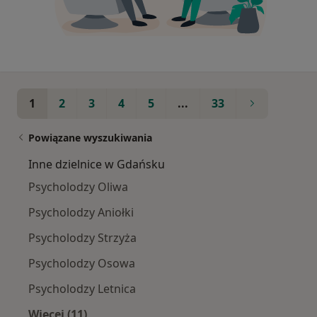
1
2
3
4
5
...
33
Powiązane wyszukiwania
Inne dzielnice w Gdańsku
Psycholodzy Oliwa
Psycholodzy Aniołki
Psycholodzy Strzyża
Psycholodzy Osowa
Psycholodzy Letnica
Więcej (11)