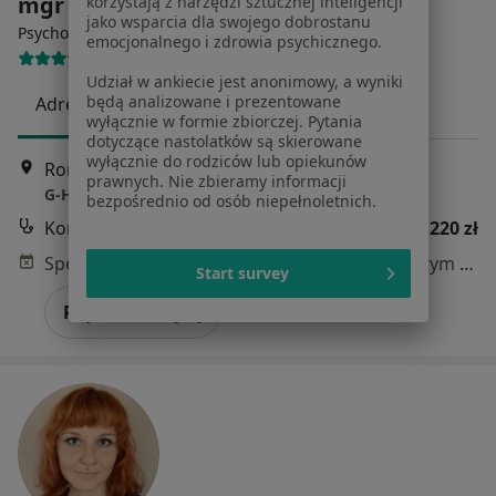
mgr Natalia Przygoda
korzystają z narzędzi sztucznej inteligencji
jako wsparcia dla swojego dobrostanu
·
Więcej
Psycholog
emocjonalnego i zdrowia psychicznego.
14 opinii
Udział w ankiecie jest anonimowy, a wyniki
będą analizowane i prezentowane
Adres
Online 1
Online 2
wyłącznie w formie zbiorczej. Pytania
dotyczące nastolatków są skierowane
wyłącznie do rodziców lub opiekunów
Romana Dmowskiego 14/4, Gdańsk
•
Mapa
prawnych. Nie zbieramy informacji
G-Home Centrum Psychologiczno-Medyczne 4
bezpośrednio od osób niepełnoletnich.
Konsultacja psychologiczna online
220 zł
Specjalista nie oferuje umawiania online pod tym adresem.
Start survey
Poproś o wizytę