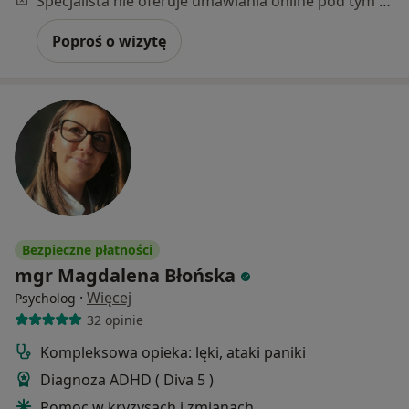
Specjalista nie oferuje umawiania online pod tym adresem.
Poproś o wizytę
Bezpieczne płatności
mgr Magdalena Błońska
·
Więcej
Psycholog
32 opinie
Kompleksowa opieka: lęki, ataki paniki
Diagnoza ADHD ( Diva 5 )
Pomoc w kryzysach i zmianach