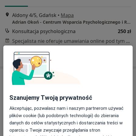
Aldony 4/5, Gdańsk
•
Mapa
Adrian Okoń - Centrum Wsparcia Psychologicznego i Rozwoju w Gdańsku
Konsultacja psychologiczna
250 zł
Specjalista nie oferuje umawiania online pod tym adresem.
Poproś o wizytę
Szanujemy Twoją prywatność
Akceptując, pozwalasz nam i naszym partnerom używać
plików cookie (lub podobnych technologii) do zbierania
mgr Marta Mital
danych do celów statystycznych i dostarczania treści w
oparciu o Twoje zwyczaje przeglądania stron
·
Więcej
Psycholog