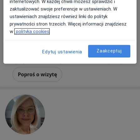
internetowych. W każdej chwili możesz sprawdzić i
18 opinii
zaktualizować swoje preferencje w ustawieniach. W
Adres
Online
ustawieniach znajdziesz również linki do polityk
prywatności stron trzecich. Więcej informacji znajdziesz
w
polityka cookies
Gen. Władysława Andersa 10, Gdańsk
•
Mapa
Centrum Psychologiczne Andersa 10
Konsultacja psychologiczna
220 zł
Zaakceptuj
Edytuj ustawienia
Specjalista nie oferuje umawiania online pod tym adresem.
Poproś o wizytę