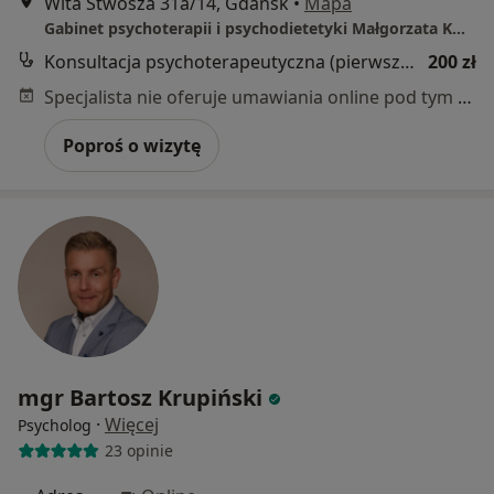
Wita Stwosza 31a/14, Gdańsk
•
Mapa
Gabinet psychoterapii i psychodietetyki Małgorzata Kwiatkowska
Konsultacja psychoterapeutyczna (pierwsza wizyta)
200 zł
Specjalista nie oferuje umawiania online pod tym adresem.
Poproś o wizytę
mgr Bartosz Krupiński
·
Więcej
Psycholog
23 opinie