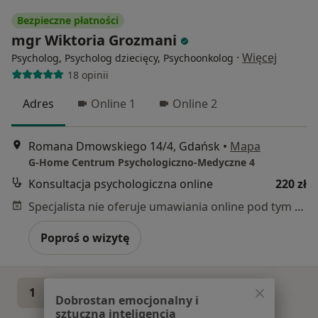
Bezpieczne płatności
mgr Wiktoria Grozmani
·
Więcej
Psycholog, Psycholog dziecięcy, Psychoonkolog
18 opinii
Adres
Online 1
Online 2
Romana Dmowskiego 14/4, Gdańsk
•
Mapa
G-Home Centrum Psychologiczno-Medyczne 4
Konsultacja psychologiczna online
220 zł
Specjalista nie oferuje umawiania online pod tym adresem.
Poproś o wizytę
1
2
3
4
5
...
33
Dobrostan emocjonalny i
sztuczna inteligencja