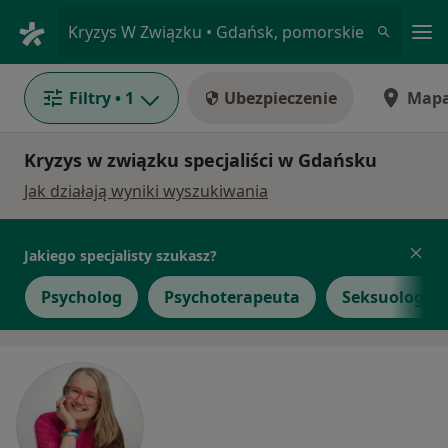
Me
Kryzys W Związku • Gdańsk, pomorskie
Filtry
• 1
Ubezpieczenie
Map
Kryzys w związku specjaliści w Gdańsku
Jak działają wyniki wyszukiwania
Jakiego specjalisty szukasz?
Psycholog
Psychoterapeuta
Seksuolog