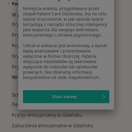
Powiązane wyszukiwania
Niniejsza ankieta, przygotowana przez
zespół Patient Care Doctoralia, ma na celu
W pobliżu Gdańska
lepsze zrozumienie, w jaki sposób ludzie
Kryzys w związku w Gdyni
korzystają z narzędzi sztucznej inteligencji
jako wsparcia dla swojego dobrostanu
Kryzys w związku w Sopocie
emocjonalnego i zdrowia psychicznego.
Kryzys w związku w Pruszczu Gdańskim
Udział w ankiecie jest anonimowy, a wyniki
będą analizowane i prezentowane
Kryzys w związku w Rumi
wyłącznie w formie zbiorczej. Pytania
dotyczące nastolatków są skierowane
Kryzys w związku w Tczewie
wyłącznie do rodziców lub opiekunów
prawnych. Nie zbieramy informacji
Więcej (12)
bezpośrednio od osób niepełnoletnich.
Więcej w kategorii: W pobliżu Gdańska
Schorzenia w Gdańsku
Start survey
Depresja w Gdańsku
Kryzys emocjonalny w Gdańsku
Zaburzenia emocjonalne w Gdańsku