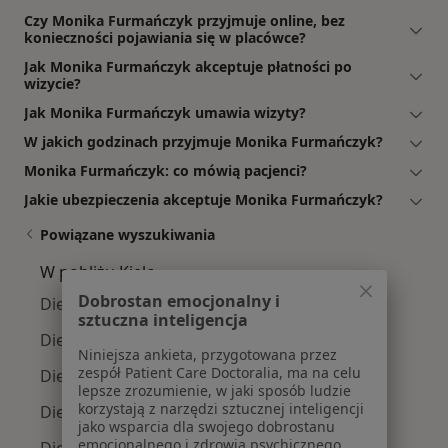
Czy Monika Furmańczyk przyjmuje online, bez
konieczności pojawiania się w placówce?
Jak Monika Furmańczyk akceptuje płatności po
wizycie?
Jak Monika Furmańczyk umawia wizyty?
W jakich godzinach przyjmuje Monika Furmańczyk?
Monika Furmańczyk: co mówią pacjenci?
Jakie ubezpieczenia akceptuje Monika Furmańczyk?
Powiązane wyszukiwania
W pobliżu Kielc
Dobrostan emocjonalny i
Dietetycy w Starachowicach
sztuczna inteligencja
Dietetycy w Jędrzejowie
Niniejsza ankieta, przygotowana przez
zespół Patient Care Doctoralia, ma na celu
Dietetycy w Końskich
lepsze zrozumienie, w jaki sposób ludzie
korzystają z narzędzi sztucznej inteligencji
Dietetycy w Mniowie
jako wsparcia dla swojego dobrostanu
emocjonalnego i zdrowia psychicznego.