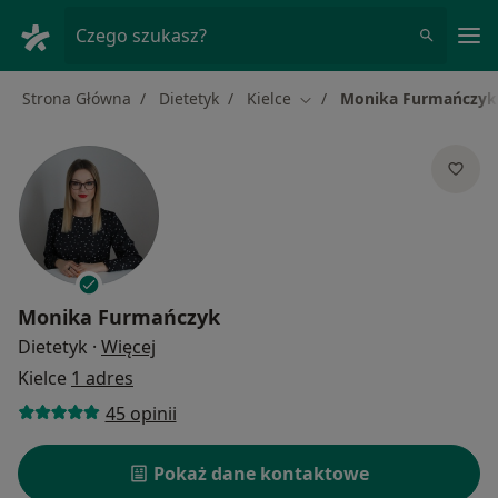
Me
Czego szukasz?
Strona Główna
Dietetyk
Kielce
Monika Furmańczyk
Zmień miasto
Monika Furmańczyk
O specjalizacjach
Dietetyk
·
Więcej
Kielce
1 adres
45 opinii
Pokaż dane kontaktowe