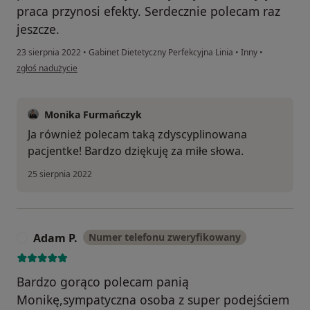
praca przynosi efekty. Serdecznie polecam raz
jeszcze.
23 sierpnia 2022
•
Gabinet Dietetyczny Perfekcyjna Linia
•
Inny
•
w opinii użytkownika Pacjent
zgłoś nadużycie
Monika Furmańczyk
Ja również polecam taką zdyscyplinowana
pacjentke! Bardzo dziękuję za miłe słowa.
25 sierpnia 2022
Adam P.
Numer telefonu zweryfikowany
A
Bardzo gorąco polecam panią
Monikę,sympatyczna osoba z super podejściem