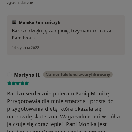
w opinii użytkownika Kasia C.
zgłoś nadużycie
Monika Furmańczyk
Bardzo dziękuję za opinię, trzymam kciuki za
Państwa :)
14 stycznia 2022
Martyna H.
Numer telefonu zweryfikowany
M
Bardzo serdecznie polecam Panią Monikę.
Przygotowała dla mnie smaczną i prostą do
przygotowania dietę, która okazała się
naprawdę skuteczna. Waga ładnie leci w dół a
ja czuję się coraz lepiej. Pani Monika jest
bardzo zaangażowana i zainteresowana