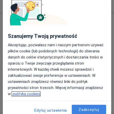
W jaki sposób ustalane są ceny?
Adres
Gabinet Dietetyczny Perfekcyjna Linia
Szanujemy Twoją prywatność
Planty 16a/101,
25-502
Kielce
Akceptując, pozwalasz nam i naszym partnerom używać
plików cookie (lub podobnych technologii) do zbierania
Powiększ mapę
danych do celów statystycznych i dostarczania treści w
otwiera się w nowej karcie
oparciu o Twoje zwyczaje przeglądania stron
Dostępność
internetowych. W każdej chwili możesz sprawdzić i
W tym gabinecie nie można umawiać wizyt przez
zaktualizować swoje preferencje w ustawieniach. W
internet
ustawieniach znajdziesz również linki do polityk
Co mam zrobić w tej sytuacji?
prywatności stron trzecich. Więcej informacji znajdziesz
w
polityka cookies
Pokaż więcej
o adresie
Zaakceptuj
Edytuj ustawienia