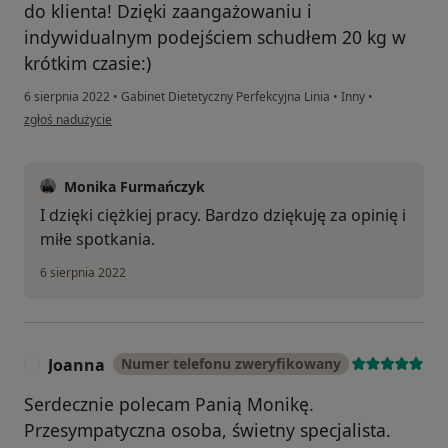
do klienta! Dzięki zaangażowaniu i
indywidualnym podejściem schudłem 20 kg w
krótkim czasie:)
6 sierpnia 2022
•
Gabinet Dietetyczny Perfekcyjna Linia
•
Inny
•
w opinii użytkownika Adam P.
zgłoś nadużycie
Monika Furmańczyk
I dzięki ciężkiej pracy. Bardzo dziękuję za opinię i
miłe spotkania.
6 sierpnia 2022
Joanna
Numer telefonu zweryfikowany
J
Serdecznie polecam Panią Monikę.
Przesympatyczna osoba, świetny specjalista.