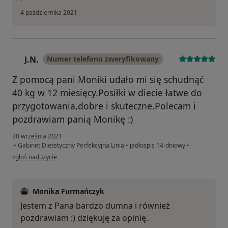
4 października 2021
J.N.
Numer telefonu zweryfikowany
J
Z pomocą pani Moniki udało mi się schudnąć
40 kg w 12 miesięcy.Posiłki w diecie łatwe do
przygotowania,dobre i skuteczne.Polecam i
pozdrawiam panią Monikę :)
30 września 2021
•
Gabinet Dietetyczny Perfekcyjna Linia
•
jadłospis 14-dniowy
•
w opinii użytkownika J.N.
zgłoś nadużycie
Monika Furmańczyk
Jestem z Pana bardzo dumna i również
pozdrawiam :) dziękuję za opinię.