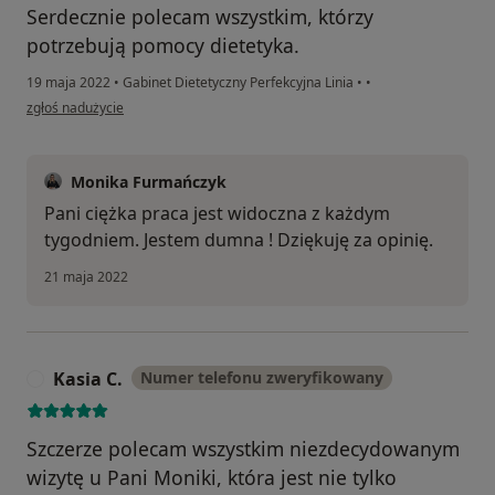
Serdecznie polecam wszystkim, którzy
potrzebują pomocy dietetyka.
19 maja 2022
•
Gabinet Dietetyczny Perfekcyjna Linia
•
•
w opinii użytkownika Katarzyna
zgłoś nadużycie
Monika Furmańczyk
Pani ciężka praca jest widoczna z każdym
tygodniem. Jestem dumna ! Dziękuję za opinię.
21 maja 2022
Kasia C.
Numer telefonu zweryfikowany
K
Szczerze polecam wszystkim niezdecydowanym
wizytę u Pani Moniki, która jest nie tylko