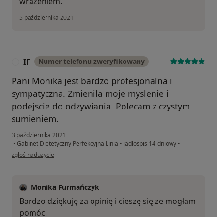
wrażeniem.
5 października 2021
IF
Numer telefonu zweryfikowany
I
Pani Monika jest bardzo profesjonalna i
sympatyczna. Zmienila moje myslenie i
podejscie do odzywiania. Polecam z czystym
sumieniem.
3 października 2021
•
Gabinet Dietetyczny Perfekcyjna Linia
•
jadłospis 14-dniowy
•
w opinii użytkownika IF
zgłoś nadużycie
Monika Furmańczyk
Bardzo dziękuję za opinię i cieszę się ze mogłam
pomóc.