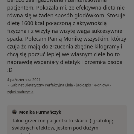
pacjentem. Pokazała mi, że efektywna dieta nie
równa się w żaden sposób głodówkom. Stosuje
dietę 1600 kcal połączoną z aktywnością
fizyczna i z wizyty na wizytę waga sukcesywnie
spada. Polecam Panią Monikę wszystkim, którzy
czuja że mają do zrzucenia zbędne kilogramy i
chcą się poczuć lepiej we własnym ciele bo to
naprawdę wspaniały dietetyk i przemiła osoba
:D
4 października 2021
•
Gabinet Dietetyczny Perfekcyjna Linia
•
jadłospis 14-dniowy
•
w opinii użytkownika Martyna H.
zgłoś nadużycie
Monika Furmańczyk
Takie grzeczne pacjentki to skarb :) gratuluję
świetnych efektów, jestem pod dużym