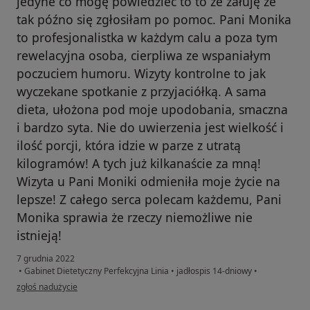
jedyne co mogę powiedzieć to to że żałuję że
tak późno się zgłosiłam po pomoc. Pani Monika
to profesjonalistka w każdym calu a poza tym
rewelacyjna osoba, cierpliwa ze wspaniałym
poczuciem humoru. Wizyty kontrolne to jak
wyczekane spotkanie z przyjaciółką. A sama
dieta, ułożona pod moje upodobania, smaczna
i bardzo syta. Nie do uwierzenia jest wielkość i
ilość porcji, która idzie w parze z utratą
kilogramów! A tych już kilkanaście za mną!
Wizyta u Pani Moniki odmieniła moje życie na
lepsze! Z całego serca polecam każdemu, Pani
Monika sprawia że rzeczy niemożliwe nie
istnieją!
7 grudnia 2022
•
Gabinet Dietetyczny Perfekcyjna Linia
•
jadłospis 14-dniowy
•
w opinii użytkownika Małgorzata
zgłoś nadużycie