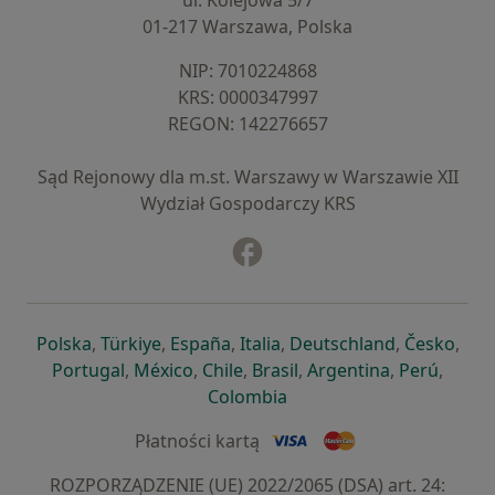
ul. Kolejowa 5/7
01-217 Warszawa, Polska
NIP: ⁠7010224868
KRS: ⁠0000347997
REGON: ⁠142276657
Sąd Rejonowy dla m.st. Warszawy w Warszawie XII
Wydział Gospodarczy KRS
Facebook
otwiera się w nowej karcie
otwiera się w nowej karcie
otwiera się w nowej karcie
otwiera się w nowej karcie
otwiera się w nowej karci
otwiera się
otwi
Polska
,
Türkiye
,
España
,
Italia
,
Deutschland
,
Česko
,
otwiera się w nowej karcie
otwiera się w nowej karcie
otwiera się w nowej karcie
otwiera się w nowej kar
otwiera się 
otwier
Portugal
,
México
,
Chile
,
Brasil
,
Argentina
,
Perú
,
otwiera się w nowej karc
Colombia
Płatności kartą
ROZPORZĄDZENIE (UE) 2022/2065 (DSA) art. 24: