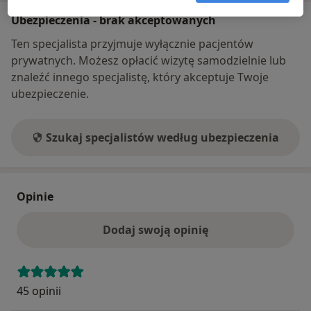
Ubezpieczenia - brak akceptowanych
Ten specjalista przyjmuje wyłącznie pacjentów
prywatnych. Możesz opłacić wizytę samodzielnie lub
znaleźć innego specjalistę, który akceptuje Twoje
ubezpieczenie.
Szukaj specjalistów według ubezpieczenia
Opinie
Dodaj swoją opinię
45 opinii