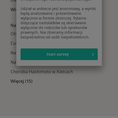
Dietetycy w Skarżysku-Kamiennej
Udział w ankiecie jest anonimowy, a wyniki
Więcej (3)
będą analizowane i prezentowane
Więcej w kategorii: W pobliżu Kielc
wyłącznie w formie zbiorczej. Pytania
dotyczące nastolatków są skierowane
Najczęście leczone choroby
wyłącznie do rodziców lub opiekunów
prawnych. Nie zbieramy informacji
Otyłość w Kielcach
bezpośrednio od osób niepełnoletnich.
Cukrzyca w Kielcach
Nadciśnienie tętnicze w Kielcach
Start survey
Nadwaga w Kielcach
Choroba Hashimoto w Kielcach
Więcej (15)
Więcej w kategorii: Najczęście leczone chorob