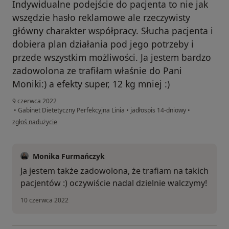
Indywidualne podejście do pacjenta to nie jak
wszędzie hasło reklamowe ale rzeczywisty
główny charakter współpracy. Słucha pacjenta i
dobiera plan działania pod jego potrzeby i
przede wszystkim możliwości. Ja jestem bardzo
zadowolona ze trafiłam właśnie do Pani
Moniki:) a efekty super, 12 kg mniej :)
9 czerwca 2022
•
Gabinet Dietetyczny Perfekcyjna Linia
•
jadłospis 14-dniowy
•
w opinii użytkownika Joanna
zgłoś nadużycie
Monika Furmańczyk
Ja jestem także zadowolona, że trafiam na takich
pacjentów :) oczywiście nadal dzielnie walczymy!
10 czerwca 2022