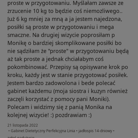
proste w przygotowaniu. Myślałam zawsze ze
zrzucenie 10 kg to będzie coś niemozliwego..
Już 6 kg mniej za mną a ja jestem najedzona,
posiłki są proste w przygotowaniu i mega
smaczne. Na drugiej wizycie poprosiłam p
Monikę o bardziej skomplikowane posiłki bo
nie sądziłam że "proste" w przygotowaniu będą
aż tak proste a jednak chciałabym coś
pokombinować. Przepisy są opisywane krok po
kroku, każdy jest w stanie przygotować posiłek.
Jestem bardzo zadowolona i bede polecać
gabinet każdemu (moja siostra i kuzyn również
zaczęli korzystać z pomocy pani Moniki).
Polecam i widzimy się z panią Monika na
kolejnej wizycie! :) pozdrawiam :)
21 listopada 2022
•
Gabinet Dietetyczny Perfekcyjna Linia
•
jadłospis 14-dniowy
•
w opinii użytkownika Roksana J.
zgłoś nadużycie