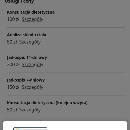
Usługi i ceny
Konsultacja dietetyczna
100 zł
Szczegóły
Analiza składu ciała
50 zł
Szczegóły
Jadłospis 14-dniowy
200 zł
Szczegóły
Jadłospis 7-dniowy
150 zł
Szczegóły
Konsultacja dietetyczna (kolejna wizyta)
50 zł
Szczegóły