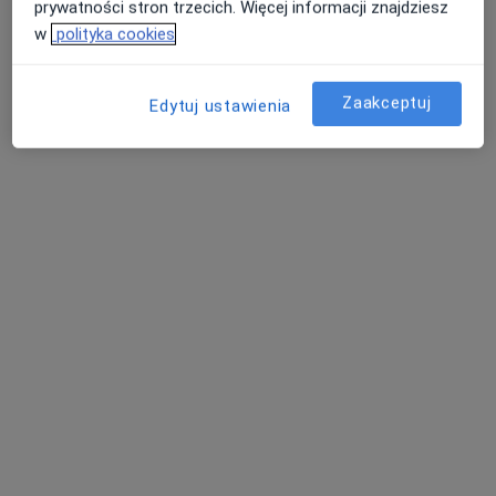
prywatności stron trzecich. Więcej informacji znajdziesz
Poproś o wizytę
w
polityka cookies
Zaakceptuj
Edytuj ustawienia
Monika Demkowicz-Dobrzańska
·
Więcej
Gastrolog dziecięcy, Pediatra
22 opinie
Adres 1
Adres 2
Adres 3
Księdza Piotra Ściegiennego 5 lok. 2, Kielce
•
Mapa
Mediza Centrum Medyczne