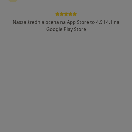
Nasza średnia ocena na App Store to 4.9 i 4.1 na
mgr Aleksandra Proboszcz
Google Play Store
·
Więcej
Dietetyk
47 opinii
Adres
Online
Hoża 97, Kielce
•
Mapa
Poradnia Dietetyczna Aleksandra Proboszcz
Konsultacja dietetyczna (pierwsza wizyta)
200 zł
Specjalista nie oferuje umawiania online pod tym adresem.
Poproś o wizytę