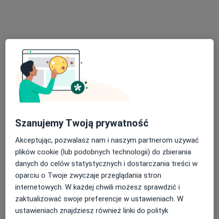
lek. Kalina Wolszczak
·
Więcej
Internista, Alergolog
41 opinii
Szanujemy Twoją prywatność
Adres 1
Adres 2
Adres 3
Akceptując, pozwalasz nam i naszym partnerom używać
plików cookie (lub podobnych technologii) do zbierania
danych do celów statystycznych i dostarczania treści w
Wapiennikowa 14, Kielce
•
Mapa
oparciu o Twoje zwyczaje przeglądania stron
Centrum Medicover Kielce
internetowych. W każdej chwili możesz sprawdzić i
Konsultacja alergologiczna
300 zł
zaktualizować swoje preferencje w ustawieniach. W
Specjalista nie oferuje umawiania online pod tym adresem.
ustawieniach znajdziesz również linki do polityk