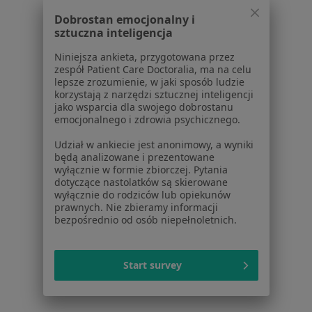
Dobrostan emocjonalny i
Powiązane wyszukiwania
sztuczna inteligencja
W pobliżu Kielc
Niniejsza ankieta, przygotowana przez
zespół Patient Care Doctoralia, ma na celu
Celiakia w Jędrzejowie
lepsze zrozumienie, w jaki sposób ludzie
korzystają z narzędzi sztucznej inteligencji
Celiakia w Starachowicach
jako wsparcia dla swojego dobrostanu
emocjonalnego i zdrowia psychicznego.
Celiakia w Skarżysku-Kamiennej
Udział w ankiecie jest anonimowy, a wyniki
Celiakia w Piekoszowie
będą analizowane i prezentowane
wyłącznie w formie zbiorczej. Pytania
Celiakia w Zagnańsku
dotyczące nastolatków są skierowane
wyłącznie do rodziców lub opiekunów
prawnych. Nie zbieramy informacji
Schorzenia w Kielcach
bezpośrednio od osób niepełnoletnich.
Nadciśnienie tętnicze w Kielcach
Zaburzenia rytmu serca w Kielcach
Start survey
Niewydolność serca w Kielcach
Choroba wieńcowa w Kielcach