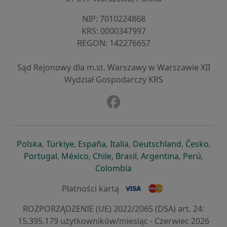
NIP: ⁠7010224868
KRS: ⁠0000347997
REGON: ⁠142276657
Sąd Rejonowy dla m.st. Warszawy w Warszawie XII
Wydział Gospodarczy KRS
Facebook
otwiera się w nowej karcie
otwiera się w nowej karcie
otwiera się w nowej karcie
otwiera się w nowej karcie
otwiera się w nowej karci
otwiera się
otwi
Polska
,
Türkiye
,
España
,
Italia
,
Deutschland
,
Česko
,
otwiera się w nowej karcie
otwiera się w nowej karcie
otwiera się w nowej karcie
otwiera się w nowej kar
otwiera się 
otwier
Portugal
,
México
,
Chile
,
Brasil
,
Argentina
,
Perú
,
otwiera się w nowej karc
Colombia
Płatności kartą
ROZPORZĄDZENIE (UE) 2022/2065 (DSA) art. 24:
15.395.179 użytkowników/miesiąc - Czerwiec 2026