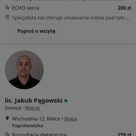
ECHO serca
200 zł
Specjalista nie oferuje umawiania online pod tym adresem.
Poproś o wizytę
lic. Jakub Pągowski
·
Więcej
Dietetyk
Wschodnia 12, Kielce
•
Mapa
Pagodietetyka
Konsultacja dietetyczna
259 zł