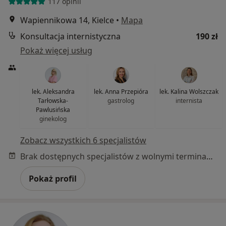
117 opinii
Wapiennikowa 14, Kielce
•
Mapa
Konsultacja internistyczna
190 zł
Pokaż więcej usług
lek. Aleksandra
lek. Anna Przepióra
lek. Kalina Wolszczak
Tarłowska-
gastrolog
internista
Pawlusińska
ginekolog
Zobacz wszystkich 6 specjalistów
Brak dostępnych specjalistów z wolnymi terminami w tym centrum medycznym.
Pokaż profil