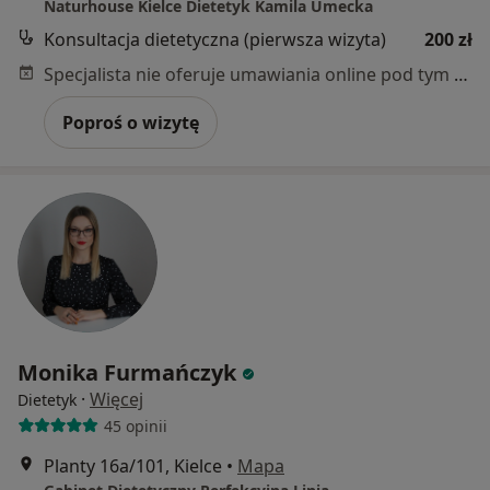
Naturhouse Kielce Dietetyk Kamila Umecka
Konsultacja dietetyczna (pierwsza wizyta)
200 zł
Specjalista nie oferuje umawiania online pod tym adresem.
Poproś o wizytę
Monika Furmańczyk
·
Więcej
Dietetyk
45 opinii
Planty 16a/101, Kielce
•
Mapa