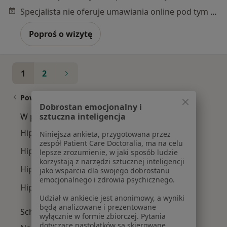
Specjalista nie oferuje umawiania online pod tym adresem.
Poproś o wizytę
1
2
Powiązane wyszukiwania
Dobrostan emocjonalny i
sztuczna inteligencja
W pobliżu Kielc
Hipercholesterolemia w Busku-Zdroju
Niniejsza ankieta, przygotowana przez
zespół Patient Care Doctoralia, ma na celu
Hipercholesterolemia w Piekoszowie
lepsze zrozumienie, w jaki sposób ludzie
korzystają z narzędzi sztucznej inteligencji
Hipercholesterolemia w Starachowicach
jako wsparcia dla swojego dobrostanu
emocjonalnego i zdrowia psychicznego.
Hipercholesterolemia w Zagnańsku
Udział w ankiecie jest anonimowy, a wyniki
będą analizowane i prezentowane
Schorzenia w Kielcach
wyłącznie w formie zbiorczej. Pytania
dotyczące nastolatków są skierowane