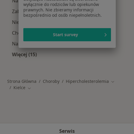
Nadciśnienie tętnicze w Kielcach
wyłącznie do rodziców lub opiekunów
prawnych. Nie zbieramy informacji
Zaburzenia rytmu serca w Kielcach
bezpośrednio od osób niepełnoletnich.
Niewydolność serca w Kielcach
Choroba wieńcowa w Kielcach
Start survey
Nadciśnienie w Kielcach
Więcej (15)
Więcej w kategorii: Schorzenia w Kielcach
Strona Główna
Choroby
Hipercholesterolemia
Zmień mias
Kielce
Zmień miasto
Serwis