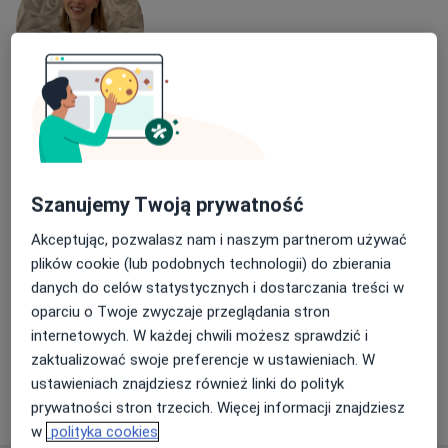
lek. Kalina Wolszczak
·
Więcej
Internista, Alergolog
41 opinii
Szanujemy Twoją prywatność
Adres 1
Adres 2
Adres 3
Akceptując, pozwalasz nam i naszym partnerom używać
plików cookie (lub podobnych technologii) do zbierania
Wapiennikowa 14, Kielce
•
Mapa
danych do celów statystycznych i dostarczania treści w
Centrum Medicover Kielce
oparciu o Twoje zwyczaje przeglądania stron
Konsultacja alergologiczna
300 zł
internetowych. W każdej chwili możesz sprawdzić i
Specjalista nie oferuje umawiania online pod tym adresem.
zaktualizować swoje preferencje w ustawieniach. W
ustawieniach znajdziesz również linki do polityk
Poproś o wizytę
prywatności stron trzecich. Więcej informacji znajdziesz
w
polityka cookies