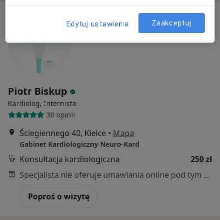
Zaakceptuj
Edytuj ustawienia
Piotr Biskup
Kardiolog, Internista
30 opinii
Ściegiennego 40, Kielce
•
Mapa
Gabinet Kardiologiczny Neuro-Kard
Konsultacja kardiologiczna
250 zł
Specjalista nie oferuje umawiania online pod tym adresem.
Poproś o wizytę