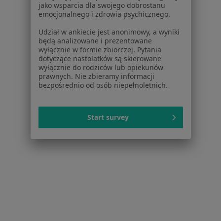
Cukrzyca w Piekoszowie
jako wsparcia dla swojego dobrostanu
emocjonalnego i zdrowia psychicznego.
Cukrzyca w Starachowicach
Udział w ankiecie jest anonimowy, a wyniki
Cukrzyca w Skarżysku-Kamiennej
będą analizowane i prezentowane
wyłącznie w formie zbiorczej. Pytania
Cukrzyca w Mniowie
dotyczące nastolatków są skierowane
wyłącznie do rodziców lub opiekunów
Więcej (1)
prawnych. Nie zbieramy informacji
bezpośrednio od osób niepełnoletnich.
Więcej w kategorii: W pobliżu Kielc
Schorzenia w Kielcach
Start survey
Nadciśnienie tętnicze w Kielcach
Zaburzenia rytmu serca w Kielcach
Niewydolność serca w Kielcach
Choroba wieńcowa w Kielcach
Nadciśnienie w Kielcach
Więcej (15)