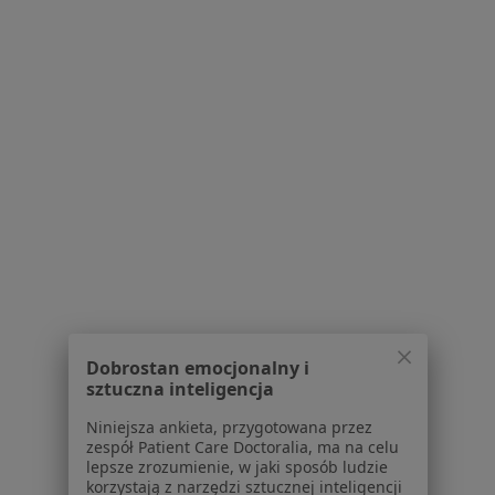
dr n. med. Piotr Bryk
dr n. med.
dr hab. n. med. Rafał
chirurg
Małgorzata Zachura
Zieliński
kardiolog
laryngolog
Zobacz wszystkich 6 specjalistów
Brak dostępnych specjalistów z wolnymi terminami w tym centrum medycznym.
Pokaż profil
1
2
3
Dobrostan emocjonalny i
sztuczna inteligencja
Powiązane wyszukiwania
Niniejsza ankieta, przygotowana przez
W pobliżu Kielc
zespół Patient Care Doctoralia, ma na celu
Cukrzyca w Końskich
lepsze zrozumienie, w jaki sposób ludzie
korzystają z narzędzi sztucznej inteligencji