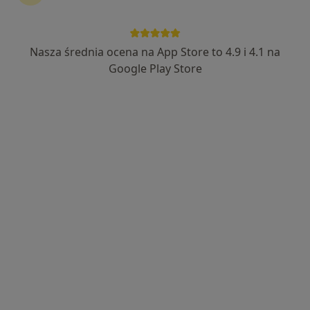
Nasza średnia ocena na App Store to 4.9 i 4.1 na
mgr Kinga Pasieka
Google Play Store
·
Więcej
Dietetyk
303 opinie
Adres
Online
Mikołaja Kopernika 3, Kielce
•
Mapa
Centrum Leczenia Dietetycznego
Konsultacja dietetyczna (pierwsza wizyta)
170 zł
Specjalista nie oferuje umawiania online pod tym adresem.
Poproś o wizytę