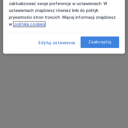
zaktualizować swoje preferencje w ustawieniach. W
ustawieniach znajdziesz również linki do polityk
prywatności stron trzecich. Więcej informacji znajdziesz
w
polityka cookies
Zaakceptuj
Edytuj ustawienia
lek. Paulina Fortuna-Baranowska
·
Więcej
Internista, Diabetolog
23 opinie
Adres 1
Adres 2
aleja IX Wieków Kielc 4a/1, Kielce
•
Mapa
IX Wieków Gabinety Lekarskie
Konsultacja diabetologiczna
300 zł
Specjalista nie oferuje umawiania online pod tym adresem.