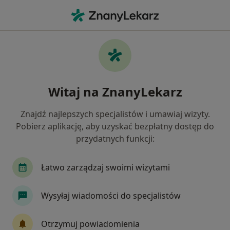
Me
Cukrzyca • Kielce, świętokrzyskie
Filtry
• 1
Ubezpieczenie
Map
Cukrzyca specjaliści w Kielcach
Witaj na ZnanyLekarz
Jak działają wyniki wyszukiwania
Znajdź najlepszych specjalistów i umawiaj wizyty.
Pobierz aplikację, aby uzyskać bezpłatny dostęp do
Jakiego specjalisty szukasz?
przydatnych funkcji:
Dietetyk
Internista
Kardiolog
Laryn
Łatwo zarządzaj swoimi wizytami
Wysyłaj wiadomości do specjalistów
Otrzymuj powiadomienia