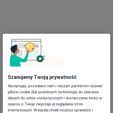
lek. Izabela Antecka-Kępska
·
Więcej
Lekarz rodzinny, Lekarz medycyny pracy
347 opinii
Księdza Piotra Ściegiennego 5 lok. 2, Kielce
•
Mapa
Mediza Centrum Medyczne
Szanujemy Twoją prywatność
Konsultacja lekarza rodzinnego
200 zł
Akceptując, pozwalasz nam i naszym partnerom używać
Specjalista nie oferuje umawiania online pod tym adresem.
plików cookie (lub podobnych technologii) do zbierania
danych do celów statystycznych i dostarczania treści w
Poproś o wizytę
oparciu o Twoje zwyczaje przeglądania stron
internetowych. W każdej chwili możesz sprawdzić i