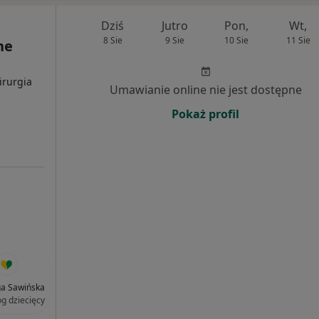
Dziś
Jutro
Pon,
Wt,
8 Sie
9 Sie
10 Sie
11 Sie
ne
irurgia
Umawianie online nie jest dostępne
Pokaż profil
nga Sawińska
og dziecięcy