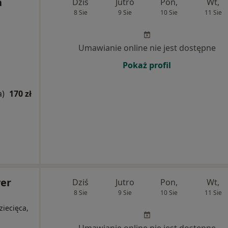
a
Dziś
Jutro
Pon,
Wt,
8 Sie
9 Sie
10 Sie
11 Sie
Umawianie online nie jest dostępne
Pokaż profil
a)
170 zł
er
Dziś
Jutro
Pon,
Wt,
8 Sie
9 Sie
10 Sie
11 Sie
ziecięca,