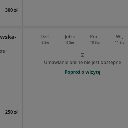
300 zł
owska-
Dziś
Jutro
Pon,
Wt,
8 Sie
9 Sie
10 Sie
11 Sie
·
tra
Umawianie online nie jest dostępne
Poproś o wizytę
250 zł