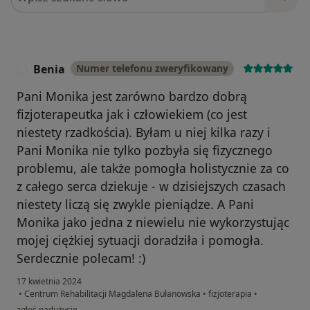
Benia
Numer telefonu zweryfikowany
B
Pani Monika jest zarówno bardzo dobrą
fizjoterapeutka jak i człowiekiem (co jest
niestety rzadkościa). Byłam u niej kilka razy i
Pani Monika nie tylko pozbyła się fizycznego
problemu, ale także pomogła holistycznie za co
z całego serca dziekuje - w dzisiejszych czasach
niestety liczą się zwykle pieniądze. A Pani
Monika jako jedna z niewielu nie wykorzystując
mojej ciężkiej sytuacji doradziła i pomogła.
Serdecznie polecam! :)
17 kwietnia 2024
•
Centrum Rehabilitacji Magdalena Bułanowska
•
fizjoterapia
•
w opinii użytkownika Benia
zgłoś nadużycie