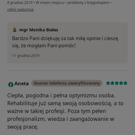
8 grudnia 2019
•
W innym miejscu
•
problemy z kręgosłupem
•
w opinii użytkownika Konto zostało usunięte
zgłoś nadużycie
mgr Monika Białas
Bardzo Pani dziękuję za tak miłą opinie i cieszę
się, że mogłam Pani pomóc!
11 grudnia 2019
Aneta
Numer telefonu zweryfikowany
A
Ciepła, pogodna i pełna optymizmu osoba.
Rehabilituje już samą swoją osobowością, a to
ważne w takiej profesji. Poza tym pełen
profesjonalizm, wiedza i zaangażowanie w
swoją pracę.