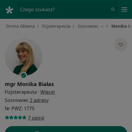
Me
Czego szukasz?
Strona Główna
Fizjoterapeuta
Sosnowiec
Monika Bi
Zmień miasto
mgr
Monika Białas
O specjalizacjach
Fizjoterapeuta
·
Więcej
Sosnowiec
2 adresy
Nr PWZ: 1775
7 opinii