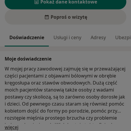
Pokaż dane kontaktowe
Poproś o wizytę
Doświadczenie
Usługi i ceny
Adresy
Ubezpi
Moje doświadczenie
W mojej pracy zawodowej zajmuję się w przeważającej
części pacjentami z objawami bólowymi w obrębie
kręgosłupa oraz stawów obwodowych. Dużą część
moich pacjentów stanowią także osoby z wadami
postawy czy skoliozą, są to zarówno osoby dorosłe jak
i dzieci. Od pewnego czasu staram się również pomóc
kobietom dojść do formy po porodzie, pomóc przy
rozstępie mięśnia prostego brzucha czy problemie
bolesnych miesiączek. Wielokrotnie też trafiają do
O mnie
więcej