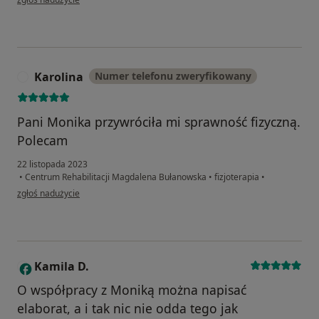
Karolina
Numer telefonu zweryfikowany
K
Pani Monika przywróciła mi sprawność fizyczną.
Polecam
22 listopada 2023
•
Centrum Rehabilitacji Magdalena Bułanowska
•
fizjoterapia
•
w opinii użytkownika Karolina
zgłoś nadużycie
Kamila D.
K
O współpracy z Moniką można napisać
elaborat, a i tak nic nie odda tego jak