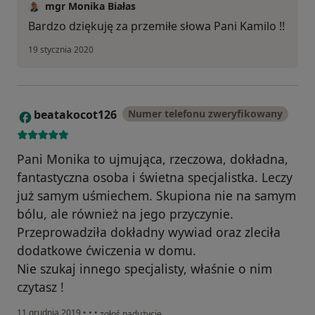
mgr Monika Białas
Bardzo dziękuję za przemiłe słowa Pani Kamilo !!
19 stycznia 2020
beatakocot126
Numer telefonu zweryfikowany
B
Pani Monika to ujmująca, rzeczowa, dokładna,
fantastyczna osoba i świetna specjalistka. Leczy
już samym uśmiechem. Skupiona nie na samym
bólu, ale również na jego przyczynie.
Przeprowadziła dokładny wywiad oraz zleciła
dodatkowe ćwiczenia w domu.
Nie szukaj innego specjalisty, właśnie o nim
czytasz !
w opinii użytkownika beatakocot126
11 grudnia 2019
•
•
•
zgłoś nadużycie