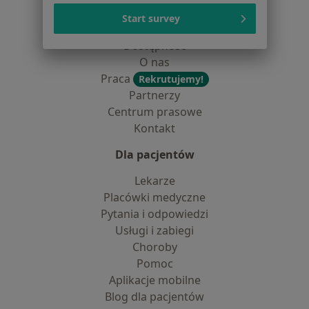
Polityka cookies
Start survey
Jak działają wyniki wyszukiwania
Dostępność
O nas
Praca
Rekrutujemy!
Partnerzy
Centrum prasowe
Kontakt
Dla pacjentów
Lekarze
Placówki medyczne
Pytania i odpowiedzi
Usługi i zabiegi
Choroby
Pomoc
Aplikacje mobilne
Blog dla pacjentów