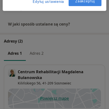
Zaakceptuj
Edytuj ustawienia
+ 8 usług
W jaki sposób ustalane są ceny?
Adresy (2)
Adres 1
Adres 2
Centrum Rehabilitacji Magdalena
Bułanowska
Kilińskiego 56,
41-209
Sosnowiec
Powiększ mapę
otwiera się w nowej karcie