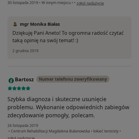
w opinii użytkownika Aneta
30 listopada 2019
•
W innym miejscu
•
•
zgłoś nadużycie
mgr Monika Białas
Dziękuję Pani Aneto! To ogromna radość czytać
taką opinię na swój temat! :)
2 grudnia 2019
Bartosz
Numer telefonu zweryfikowany
B
Szybka diagnoza i skuteczne usunięcie
problemu. Wykonanie odpowiednich zabiegów
zdecydowanie pomogły, polecam.
26 listopada 2019
•
Centrum Rehabilitacji Magdalena Bułanowska
•
łokieć tenisisty
•
w opinii użytkownika Bartosz
zgłoś nadużycie