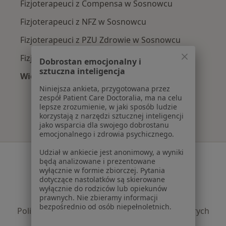
Fizjoterapeuci z Compensa w Sosnowcu
Fizjoterapeuci z NFZ w Sosnowcu
Fizjoterapeuci z PZU Zdrowie w Sosnowcu
Fizjoterapeuci z Allianz w Sosnowcu
Dobrostan emocjonalny i
sztuczna inteligencja
Więcej (10)
Więcej w kategorii: Najpopularniejsze ubezpi
Niniejsza ankieta, przygotowana przez
zespół Patient Care Doctoralia, ma na celu
lepsze zrozumienie, w jaki sposób ludzie
korzystają z narzędzi sztucznej inteligencji
jako wsparcia dla swojego dobrostanu
emocjonalnego i zdrowia psychicznego.
Udział w ankiecie jest anonimowy, a wyniki
Serwis
będą analizowane i prezentowane
wyłącznie w formie zbiorczej. Pytania
Regulamin
dotyczące nastolatków są skierowane
Polityka prywatności pacjentów
wyłącznie do rodziców lub opiekunów
prawnych. Nie zbieramy informacji
Polityka prywatności profesjonalistów
bezpośrednio od osób niepełnoletnich.
Polityka prywatności dla profesjonalistów, których
dane pozyskaliśmy samodzielnie