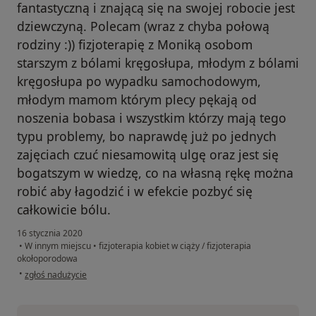
fantastyczną i znającą się na swojej robocie jest
dziewczyną. Polecam (wraz z chyba połową
rodziny :)) fizjoterapię z Moniką osobom
starszym z bólami kręgosłupa, młodym z bólami
kręgosłupa po wypadku samochodowym,
młodym mamom którym plecy pękają od
noszenia bobasa i wszystkim którzy mają tego
typu problemy, bo naprawdę już po jednych
zajęciach czuć niesamowitą ulgę oraz jest się
bogatszym w wiedzę, co na własną rękę można
robić aby łagodzić i w efekcie pozbyć się
całkowicie bólu.
16 stycznia 2020
•
W innym miejscu
•
fizjoterapia kobiet w ciąży / fizjoterapia
okołoporodowa
w opinii użytkownika Kamila D.
•
zgłoś nadużycie