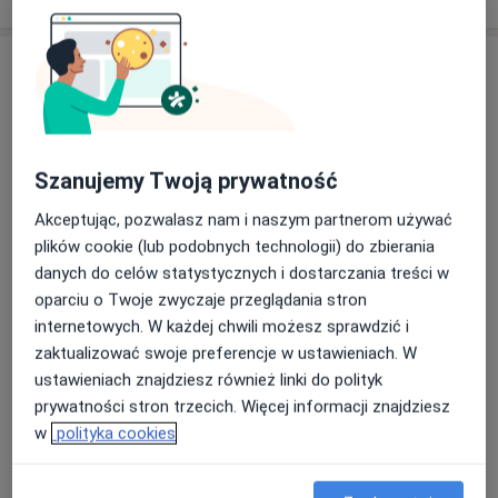
Warsztaty: - Postępowanie w zespole bolesnego
miesiączkowania - Osteopatyczna terapia blizn - Limfa
Usługi i ceny
czyli nauka i magia w jednym - Płaskostopie w
gabinecie osteopaty.
Konsultacja fizjoterapeutyczna (pierwsza wizyta)
Od 150 zł
Szczegóły
Szanujemy Twoją prywatność
Elektroterapia
Akceptując, pozwalasz nam i naszym partnerom używać
Szczegóły
plików cookie (lub podobnych technologii) do zbierania
danych do celów statystycznych i dostarczania treści w
Fala uderzeniowa
oparciu o Twoje zwyczaje przeglądania stron
Od 60 zł
Szczegóły
internetowych. W każdej chwili możesz sprawdzić i
zaktualizować swoje preferencje w ustawieniach. W
Fizjoterapia
ustawieniach znajdziesz również linki do polityk
Od 130 zł
Szczegóły
prywatności stron trzecich. Więcej informacji znajdziesz
w
polityka cookies
Fizjoterapia uroginekologiczna
180 zł
Szczegóły