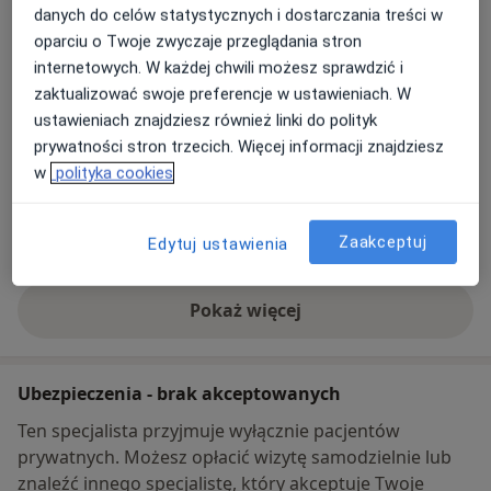
danych do celów statystycznych i dostarczania treści w
Powiększ mapę
oparciu o Twoje zwyczaje przeglądania stron
otwiera się w nowej karcie
internetowych. W każdej chwili możesz sprawdzić i
zaktualizować swoje preferencje w ustawieniach. W
Dostępność
Pokaż kalendarz
ustawieniach znajdziesz również linki do polityk
prywatności stron trzecich. Więcej informacji znajdziesz
w
polityka cookies
Telefon
22 417...
Pokaż numer telefonu
Zaakceptuj
Edytuj ustawienia
576 77...
Pokaż numer telefonu
Pokaż więcej
o adresie
Ubezpieczenia - brak akceptowanych
Ten specjalista przyjmuje wyłącznie pacjentów
prywatnych. Możesz opłacić wizytę samodzielnie lub
znaleźć innego specjalistę, który akceptuje Twoje