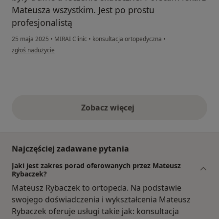
Mateusza wszystkim. Jest po prostu
profesjonalistą
25 maja 2025
•
MIRAI Clinic
•
konsultacja ortopedyczna
•
w opinii użytkownika Mirosław Sokołowski
zgłoś nadużycie
Zobacz więcej
opinie powyżej
Najczęściej zadawane pytania
Jaki jest zakres porad oferowanych przez Mateusz
Rybaczek?
Mateusz Rybaczek to ortopeda. Na podstawie
swojego doświadczenia i wykształcenia Mateusz
Rybaczek oferuje usługi takie jak: konsultacja