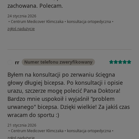
zachowana. Polecam.
24 stycznia 2026
•
Centrum Medicover Klimczaka
•
konsultacja ortopedyczna
•
w opinii użytkownika Monika
zgłoś nadużycie
rr
Numer telefonu zweryfikowany
R
Byłem na konsultacji po zerwaniu ścięgna
głowy długiej bicepsa. Po konsultacji i opisie
urazu, szczerze mogę polecić Pana Doktora!
Bardzo mnie uspokoił i wyjaśnił "problem
urwanego" bicepsa. Dzięki wielkie! Za jakiś czas
wracam do sportu :)
21 stycznia 2026
•
Centrum Medicover Klimczaka
•
konsultacja ortopedyczna
•
w opinii użytkownika rr
zgłoś nadużycie