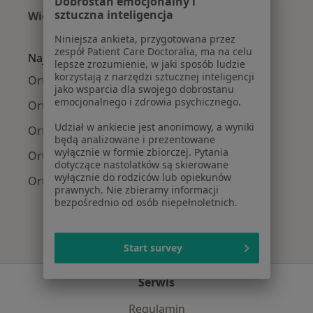
Dobrostan emocjonalny i
sztuczna inteligencja
Więcej (15)
Więcej w kategorii: Najczęście leczone chorob
Niniejsza ankieta, przygotowana przez
zespół Patient Care Doctoralia, ma na celu
Najpopularniejsze ubezpieczenia
lepsze zrozumienie, w jaki sposób ludzie
korzystają z narzędzi sztucznej inteligencji
Ortopedzi z NFZ w Otwocku
jako wsparcia dla swojego dobrostanu
emocjonalnego i zdrowia psychicznego.
Ortopedzi z Allianz w Otwocku
Udział w ankiecie jest anonimowy, a wyniki
Ortopedzi z SKOK Asekuracja w Otwocku
będą analizowane i prezentowane
wyłącznie w formie zbiorczej. Pytania
Ortopedzi z TU Zdrowie w Otwocku
dotyczące nastolatków są skierowane
wyłącznie do rodziców lub opiekunów
Ortopedzi z PZU Zdrowie w Otwocku
prawnych. Nie zbieramy informacji
bezpośrednio od osób niepełnoletnich.
Start survey
Serwis
Regulamin