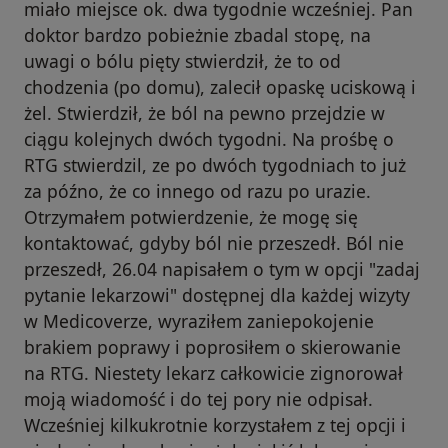
miało miejsce ok. dwa tygodnie wcześniej. Pan
doktor bardzo pobieżnie zbadal stopę, na
uwagi o bólu pięty stwierdził, że to od
chodzenia (po domu), zalecił opaskę uciskową i
żel. Stwierdził, że ból na pewno przejdzie w
ciągu kolejnych dwóch tygodni. Na prośbę o
RTG stwierdzil, ze po dwóch tygodniach to już
za późno, że co innego od razu po urazie.
Otrzymałem potwierdzenie, że mogę się
kontaktować, gdyby ból nie przeszedł. Ból nie
przeszedł, 26.04 napisałem o tym w opcji "zadaj
pytanie lekarzowi" dostępnej dla każdej wizyty
w Medicoverze, wyraziłem zaniepokojenie
brakiem poprawy i poprosiłem o skierowanie
na RTG. Niestety lekarz całkowicie zignorował
moją wiadomość i do tej pory nie odpisał.
Wcześniej kilkukrotnie korzystałem z tej opcji i