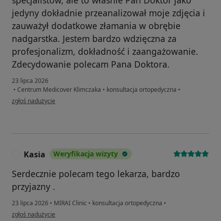
jedyny dokładnie przeanalizował moje zdjęcia i
zauważył dodatkowe złamania w obrębie
nadgarstka. Jestem bardzo wdzięczna za
profesjonalizm, dokładność i zaangażowanie.
Zdecydowanie polecam Pana Doktora.
23 lipca 2026
•
Centrum Medicover Klimczaka
•
konsultacja ortopedyczna
•
w opinii użytkownika Maria
zgłoś nadużycie
Kasia
Weryfikacja wizyty
K
Serdecznie polecam tego lekarza, bardzo
przyjazny .
23 lipca 2026
•
MIRAI Clinic
•
konsultacja ortopedyczna
•
w opinii użytkownika Kasia
zgłoś nadużycie