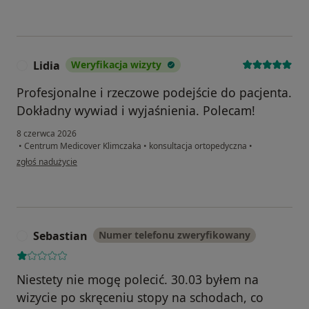
Lidia
Weryfikacja wizyty
L
Profesjonalne i rzeczowe podejście do pacjenta.
Dokładny wywiad i wyjaśnienia. Polecam!
8 czerwca 2026
•
Centrum Medicover Klimczaka
•
konsultacja ortopedyczna
•
w opinii użytkownika Lidia
zgłoś nadużycie
Sebastian
Numer telefonu zweryfikowany
S
Niestety nie mogę polecić. 30.03 byłem na
wizycie po skręceniu stopy na schodach, co