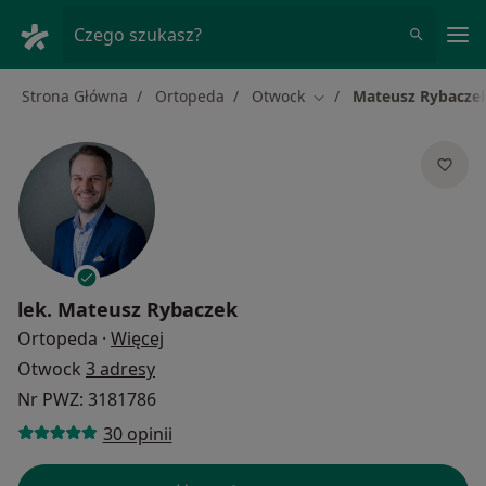
Me
Czego szukasz?
Strona Główna
Ortopeda
Otwock
Mateusz Rybacze
Zmień miasto
lek.
Mateusz Rybaczek
O specjalizacjach
Ortopeda
·
Więcej
Otwock
3 adresy
Nr PWZ: 3181786
30 opinii