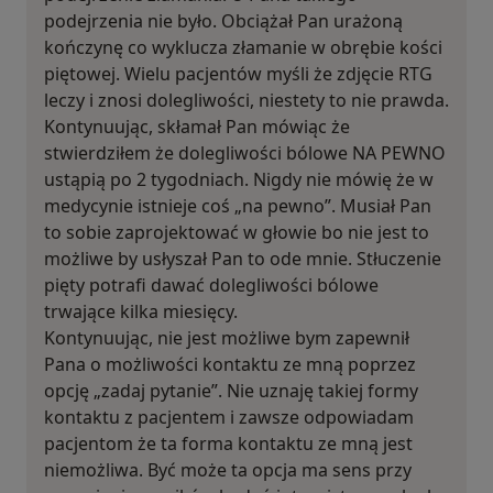
podejrzenia nie było. Obciążał Pan urażoną
kończynę co wyklucza złamanie w obrębie kości
piętowej. Wielu pacjentów myśli że zdjęcie RTG
leczy i znosi dolegliwości, niestety to nie prawda.
Kontynuując, skłamał Pan mówiąc że
stwierdziłem że dolegliwości bólowe NA PEWNO
ustąpią po 2 tygodniach. Nigdy nie mówię że w
medycynie istnieje coś „na pewno”. Musiał Pan
to sobie zaprojektować w głowie bo nie jest to
możliwe by usłyszał Pan to ode mnie. Stłuczenie
pięty potrafi dawać dolegliwości bólowe
trwające kilka miesięcy.
Kontynuując, nie jest możliwe bym zapewnił
Pana o możliwości kontaktu ze mną poprzez
opcję „zadaj pytanie”. Nie uznaję takiej formy
kontaktu z pacjentem i zawsze odpowiadam
pacjentom że ta forma kontaktu ze mną jest
niemożliwa. Być może ta opcja ma sens przy