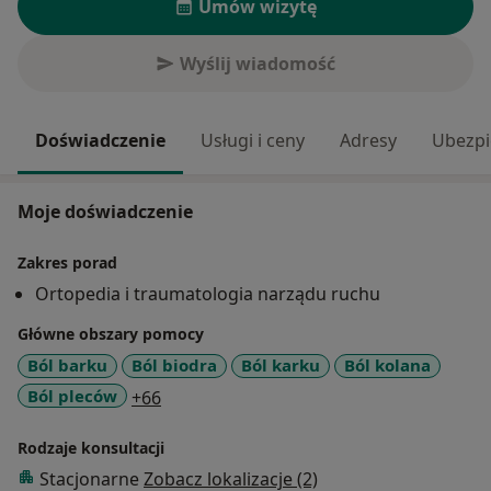
Umów wizytę
Wyślij wiadomość
Doświadczenie
Usługi i ceny
Adresy
Ubezpi
Moje doświadczenie
Zakres porad
Ortopedia i traumatologia narządu ruchu
Główne obszary pomocy
Ból barku
Ból biodra
Ból karku
Ból kolana
a11y_sr_more_diseases
Ból pleców
+66
Rodzaje konsultacji
Stacjonarne
Zobacz lokalizacje (2)