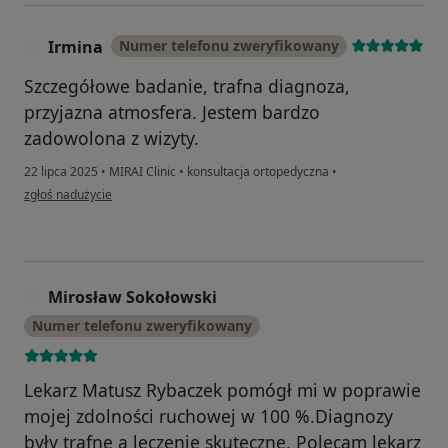
Irmina
Numer telefonu zweryfikowany
I
Szczegółowe badanie, trafna diagnoza,
przyjazna atmosfera. Jestem bardzo
zadowolona z wizyty.
22 lipca 2025
•
MIRAI Clinic
•
konsultacja ortopedyczna
•
w opinii użytkownika Irmina
zgłoś nadużycie
Mirosław Sokołowski
M
Numer telefonu zweryfikowany
Lekarz Matusz Rybaczek pomógł mi w poprawie
mojej zdolności ruchowej w 100 %.Diagnozy
były trafne a leczenie skuteczne. Polecam lekarz