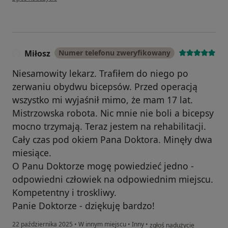
Miłosz
Numer telefonu zweryfikowany
M
Niesamowity lekarz. Trafiłem do niego po
zerwaniu obydwu bicepsów. Przed operacją
wszystko mi wyjaśnił mimo, że mam 17 lat.
Mistrzowska robota. Nic mnie nie boli a bicepsy
mocno trzymają. Teraz jestem na rehabilitacji.
Cały czas pod okiem Pana Doktora. Minęły dwa
miesiące.
O Panu Doktorze mogę powiedzieć jedno -
odpowiedni człowiek na odpowiednim miejscu.
Kompetentny i troskliwy.
Panie Doktorze - dziękuję bardzo!
w opinii użytkownika Miłosz
22 października 2025
•
W innym miejscu
•
Inny
•
zgłoś nadużycie