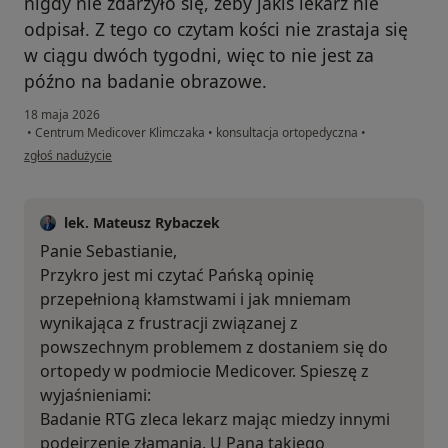
nigdy nie zdarzyło się, żeby jakiś lekarz nie
odpisał. Z tego co czytam kości nie zrastaja się
w ciągu dwóch tygodni, więc to nie jest za
późno na badanie obrazowe.
18 maja 2026
•
Centrum Medicover Klimczaka
•
konsultacja ortopedyczna
•
w opinii użytkownika Sebastian
zgłoś nadużycie
lek. Mateusz Rybaczek
Panie Sebastianie,
Przykro jest mi czytać Pańską opinię
przepełnioną kłamstwami i jak mniemam
wynikająca z frustracji związanej z
powszechnym problemem z dostaniem się do
ortopedy w podmiocie Medicover. Spieszę z
wyjaśnieniami:
Badanie RTG zleca lekarz mając miedzy innymi
podejrzenie złamania. U Pana takiego