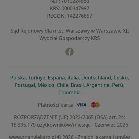
NIP: ⁠7010224868
KRS: ⁠0000347997
REGON: ⁠142276657
Sąd Rejonowy dla m.st. Warszawy w Warszawie XII
Wydział Gospodarczy KRS
Facebook
otwiera się w nowej karcie
otwiera się w nowej karcie
otwiera się w nowej karcie
otwiera się w nowej karcie
otwiera się w nowej karci
otwiera się
otwi
Polska
,
Türkiye
,
España
,
Italia
,
Deutschland
,
Česko
,
otwiera się w nowej karcie
otwiera się w nowej karcie
otwiera się w nowej karcie
otwiera się w nowej kar
otwiera się 
otwier
Portugal
,
México
,
Chile
,
Brasil
,
Argentina
,
Perú
,
otwiera się w nowej karc
Colombia
Płatności kartą
ROZPORZĄDZENIE (UE) 2022/2065 (DSA) art. 24:
15.395.179 użytkowników/miesiąc - Czerwiec 2026
www.znanylekarz.pl © 2026 - Znajdź lekarza i umów