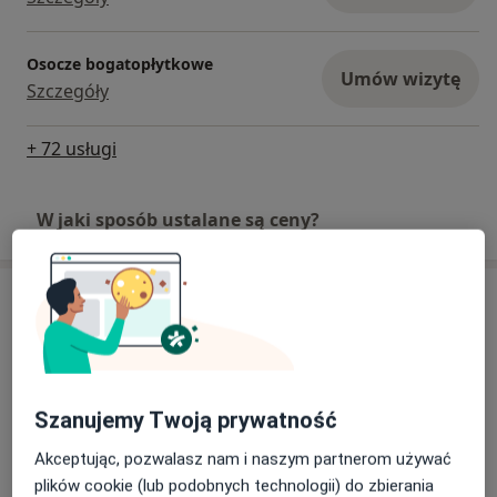
Osocze bogatopłytkowe
Umów wizytę
Szczegóły
+ 72 usługi
W jaki sposób ustalane są ceny?
Adresy (3)
Adres 1
Adres 2
Adres 3
Szanujemy Twoją prywatność
MIRAI Clinic
Akceptując, pozwalasz nam i naszym partnerom używać
Armii Krajowej 8,
05-400
Otwock
plików cookie (lub podobnych technologii) do zbierania