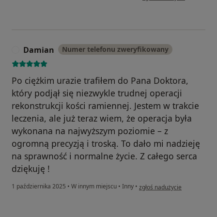
Damian
Numer telefonu zweryfikowany
D
Po ciężkim urazie trafiłem do Pana Doktora,
który podjął się niezwykle trudnej operacji
rekonstrukcji kości ramiennej. Jestem w trakcie
leczenia, ale już teraz wiem, że operacja była
wykonana na najwyższym poziomie – z
ogromną precyzją i troską. To dało mi nadzieję
na sprawność i normalne życie. Z całego serca
dziękuję !
w opinii użytkownika Damian
1 października 2025
•
W innym miejscu
•
Inny
•
zgłoś nadużycie