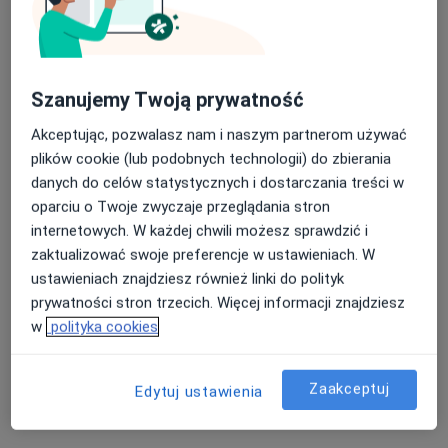
Szanujemy Twoją prywatność
Akceptując, pozwalasz nam i naszym partnerom używać
plików cookie (lub podobnych technologii) do zbierania
danych do celów statystycznych i dostarczania treści w
oparciu o Twoje zwyczaje przeglądania stron
lek. Maciej Miszczak
internetowych. W każdej chwili możesz sprawdzić i
·
Więcej
Ortopeda
zaktualizować swoje preferencje w ustawieniach. W
142 opinie
ustawieniach znajdziesz również linki do polityk
Armii Krajowej 8, Otwock
•
Mapa
prywatności stron trzecich. Więcej informacji znajdziesz
MIRAI Clinic
w
polityka cookies
Konsultacja ortopedyczna
450 zł
Specjalista nie oferuje umawiania online pod tym adresem.
Zaakceptuj
Edytuj ustawienia
Poproś o wizytę