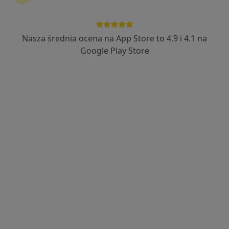
Nasza średnia ocena na App Store to 4.9 i 4.1 na
lek. Agnieszka Wintrowicz
Google Play Store
·
Więcej
Ortopeda
25 opinii
Armii Krajowej 8, Otwock
•
Mapa
MIRAI Clinic
Konsultacja ortopedyczna
300 zł
Specjalista nie oferuje umawiania online pod tym adresem.
Poproś o wizytę