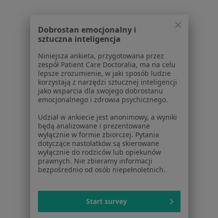
Artroskopia w Otwocku
Dobrostan emocjonalny i
Artroskopia stawu biodrowego w Otwocku
sztuczna inteligencja
Więcej (15)
Niniejsza ankieta, przygotowana przez
Więcej w kategorii: Usługi w Otwocku
zespół Patient Care Doctoralia, ma na celu
lepsze zrozumienie, w jaki sposób ludzie
Popularne specjalizacje
korzystają z narzędzi sztucznej inteligencji
jako wsparcia dla swojego dobrostanu
Ortopedzi w Otwocku
emocjonalnego i zdrowia psychicznego.
Interniści w Otwocku
Udział w ankiecie jest anonimowy, a wyniki
będą analizowane i prezentowane
Stomatolodzy w Otwocku
wyłącznie w formie zbiorczej. Pytania
dotyczące nastolatków są skierowane
Psycholodzy w Otwocku
wyłącznie do rodziców lub opiekunów
prawnych. Nie zbieramy informacji
Pediatrzy w Otwocku
bezpośrednio od osób niepełnoletnich.
Więcej (15)
Więcej w kategorii: Popularne specjalizacje
Start survey