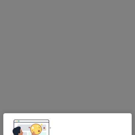
lek. Patryk Ulicki
·
Więcej
Ortopeda
84 opinie
Adres 1
Adres 2
Armii Krajowej 8, Otwock
•
Mapa
MIRAI Clinic
Konsultacja ortopedyczna
300 zł
Specjalista nie oferuje umawiania online pod tym adresem.
Poproś o wizytę