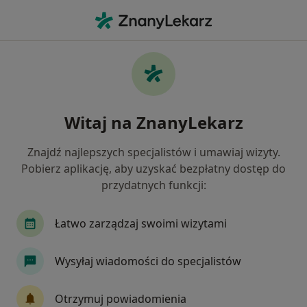
Me
Konsultacja Ortopedyczna • Otwock, mazowieckie
Filtry
• 1
Ubezpieczenie
Map
Konsultacja ortopedyczna specjaliści w
Witaj na ZnanyLekarz
Otwocku
Jak działają wyniki wyszukiwania
Znajdź najlepszych specjalistów i umawiaj wizyty.
Pobierz aplikację, aby uzyskać bezpłatny dostęp do
przydatnych funkcji:
Jakiego specjalisty szukasz?
Ortopeda
Chirurg
Urolog
Ortopeda d
Łatwo zarządzaj swoimi wizytami
Wysyłaj wiadomości do specjalistów
Otrzymuj powiadomienia