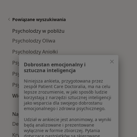
Powiązane wyszukiwania
Psycholodzy w pobliżu
Psycholodzy Oliwa
Psycholodzy Aniołki
Psycholodzy Strzyża
Dobrostan emocjonalny i
sztuczna inteligencja
Psycholodzy Osowa
Niniejsza ankieta, przygotowana przez
Psycholodzy Letnica
zespół Patient Care Doctoralia, ma na celu
lepsze zrozumienie, w jaki sposób ludzie
Więcej (10)
korzystają z narzędzi sztucznej inteligencji
Więcej w kategorii: Psycholodzy w pobliżu
jako wsparcia dla swojego dobrostanu
emocjonalnego i zdrowia psychicznego.
Najczęście leczone choroby
Udział w ankiecie jest anonimowy, a wyniki
Depresja w Gdańsku
będą analizowane i prezentowane
wyłącznie w formie zbiorczej. Pytania
Kryzys emocjonalny w Gdańsku
dotyczące nastolatków są skierowane