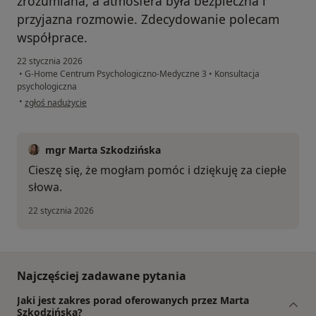
zrozumiana, a atmosfera była bezpieczna i
przyjazna rozmowie. Zdecydowanie polecam
współprace.
22 stycznia 2026
•
G-Home Centrum Psychologiczno-Medyczne 3
•
Konsultacja
psychologiczna
w opinii użytkownika Małgorzata Wojcieszczyk
•
zgłoś nadużycie
mgr Marta Szkodzińska
Cieszę się, że mogłam pomóc i dziękuję za ciepłe
słowa.
22 stycznia 2026
Najczęściej zadawane pytania
Jaki jest zakres porad oferowanych przez Marta
Szkodzińska?