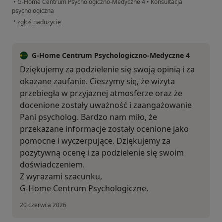
•
G-Home Centrum Psychologiczno-Medyczne 4
•
Konsultacja
psychologiczna
w opinii użytkownika Monika H
•
zgłoś nadużycie
G-Home Centrum Psychologiczno-Medyczne 4
Dziękujemy za podzielenie się swoją opinią i za
okazane zaufanie. Cieszymy się, że wizyta
przebiegła w przyjaznej atmosferze oraz że
docenione zostały uważność i zaangażowanie
Pani psycholog. Bardzo nam miło, że
przekazane informacje zostały ocenione jako
pomocne i wyczerpujące. Dziękujemy za
pozytywną ocenę i za podzielenie się swoim
doświadczeniem.
Z wyrazami szacunku,
G-Home Centrum Psychologiczne.
20 czerwca 2026