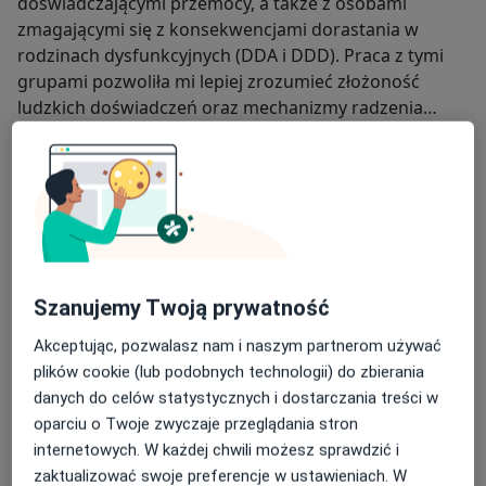
doświadczającymi przemocy, a także z osobami
zmagającymi się z konsekwencjami dorastania w
rodzinach dysfunkcyjnych (DDA i DDD). Praca z tymi
grupami pozwoliła mi lepiej zrozumieć złożoność
ludzkich doświadczeń oraz mechanizmy radzenia
sobie z długotrwałym stresem i traumą.
W swojej praktyce pracuję z młodzieżą od 15. roku
życia oraz z osobami dorosłymi. Prowadzę konsultacje
dla par, wspierając je w pracy nad komunikacją, relacją,
trudnościami emocjonalnymi oraz kryzysami. Pracuję z
osobami zgłaszającymi się z różnorodnymi
trudnościami — zarówno w obszarze zdrowia
Szanujemy Twoją prywatność
psychicznego, jak i codziennego funkcjonowania.
Akceptując, pozwalasz nam i naszym partnerom używać
plików cookie (lub podobnych technologii) do zbierania
Zajmuję się również diagnozą psychologiczną, w tym
danych do celów statystycznych i dostarczania treści w
m.in. diagnozą ADHD. Obecnie studiuję Praktyczną
oparciu o Twoje zwyczaje przeglądania stron
diagnozę psychologiczną na Uniwersytecie SWPS, a w
internetowych. W każdej chwili możesz sprawdzić i
bieżącym roku planuję rozpoczęcie szkolenia
zaktualizować swoje preferencje w ustawieniach. W