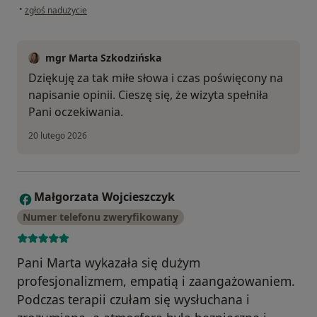
w opinii użytkownika Marta P.
•
zgłoś nadużycie
mgr Marta Szkodzińska
Dziękuję za tak miłe słowa i czas poświęcony na
napisanie opinii. Cieszę się, że wizyta spełniła
Pani oczekiwania.
20 lutego 2026
Małgorzata Wojcieszczyk
M
Numer telefonu zweryfikowany
Pani Marta wykazała się dużym
profesjonalizmem, empatią i zaangażowaniem.
Podczas terapii czułam się wysłuchana i