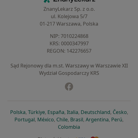
ZnanyLekarz Sp. z o.o.
ul. Kolejowa 5/7
01-217 Warszawa, Polska
NIP: ⁠7010224868
KRS: ⁠0000347997
REGON: ⁠142276657
Sąd Rejonowy dla m.st. Warszawy w Warszawie XII
Wydział Gospodarczy KRS
Facebook
otwiera się w nowej karcie
otwiera się w nowej karcie
otwiera się w nowej karcie
otwiera się w nowej karcie
otwiera się w nowej karci
otwiera się
otwi
Polska
,
Türkiye
,
España
,
Italia
,
Deutschland
,
Česko
,
otwiera się w nowej karcie
otwiera się w nowej karcie
otwiera się w nowej karcie
otwiera się w nowej kar
otwiera się 
otwier
Portugal
,
México
,
Chile
,
Brasil
,
Argentina
,
Perú
,
otwiera się w nowej karc
Colombia