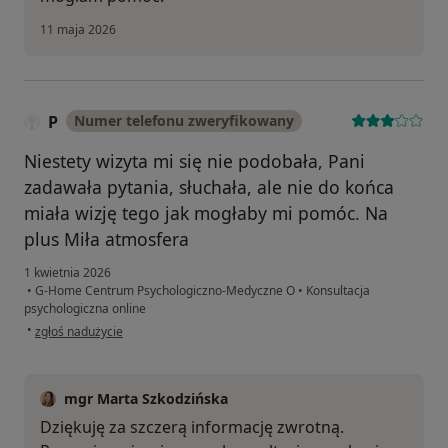
11 maja 2026
P
Numer telefonu zweryfikowany
Niestety wizyta mi się nie podobała, Pani
zadawała pytania, słuchała, ale nie do końca
miała wizję tego jak mogłaby mi pomóc. Na
plus Miła atmosfera
1 kwietnia 2026
•
G-Home Centrum Psychologiczno-Medyczne O
•
Konsultacja
psychologiczna online
w opinii użytkownika P
•
zgłoś nadużycie
mgr Marta Szkodzińska
Dziękuję za szczerą informację zwrotną.