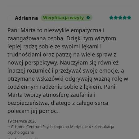
Adrianna
Weryfikacja wizyty
A
Pani Marta to niezwykle empatyczna i
zaangażowana osoba. Dzięki tym wizytom
lepiej radzę sobie ze swoimi lękami i
trudnościami oraz patrzę na wiele spraw z
nowej perspektywy. Nauczyłam się również
inaczej rozumieć i przeżywać swoje emocje, a
otrzymane wskazówki odgrywają ważną rolę w
codziennym radzeniu sobie z lękiem. Pani
Marta tworzy atmosferę zaufania i
bezpieczeństwa, dlatego z całego serca
polecam jej pomoc.
19 czerwca 2026
•
G-Home Centrum Psychologiczno-Medyczne 4
•
Konsultacja
psychologiczna
w opinii użytkownika Adrianna
•