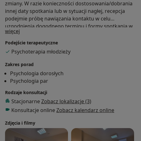
zmiany. W razie konieczności dostosowania/dobrania
innej daty spotkania lub w sytuacji nagłej, recepcja
podejmie próbę nawiązania kontaktu w celu
uzgodnienia dogodnego terminu i formy spotkania w
O mnie
więcej
zależności od możliwości, czy to stacjonarnie, czy
online.
Podejście terapeutyczne
Psychoterapia młodzieży
Zakres porad
Psychologia dorosłych
Psychologia par
Rodzaje konsultacji
Stacjonarne
Zobacz lokalizacje (3)
Konsultacje online
Zobacz kalendarz online
Zdjęcia i filmy