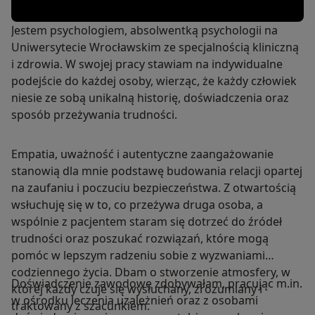
Jestem psychologiem, absolwentką psychologii na
Uniwersytecie Wrocławskim ze specjalnością kliniczną
i zdrowia. W swojej pracy stawiam na indywidualne
podejście do każdej osoby, wierząc, że każdy człowiek
niesie ze sobą unikalną historię, doświadczenia oraz
sposób przeżywania trudności.
Empatia, uważność i autentyczne zaangażowanie
stanowią dla mnie podstawę budowania relacji opartej
na zaufaniu i poczuciu bezpieczeństwa. Z otwartością
wsłuchuję się w to, co przeżywa druga osoba, a
wspólnie z pacjentem staram się dotrzeć do źródeł
trudności oraz poszukać rozwiązań, które mogą
pomóc w lepszym radzeniu sobie z wyzwaniami
codziennego życia. Dbam o stworzenie atmosfery, w
Doświadczenie zawodowe zdobywałam, pracując m.in.
której każdy czuje się wysłuchany, zrozumiany i
w ośrodku leczenia uzależnień oraz z osobami
traktowany z szacunkiem.