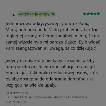
JŁ
Weryfikacja wizyty
J
Jednorazowa w kryzysowej sytuacji z Panią
Martą pomogła podejść do problemu z bardziej
logicznej strony, niż emocjonalnej, mimo, że na
samej wizycie było mi bardzo ciężko. Było widać
Pani zaangażowanie i uwagę, za co dziękuję :)
Jedyny minus, który nie tyczy się samej osoby
lub sposobu przebiegu konsultacji, a samego
punktu, jest fakt braku dodatkowej osoby, która
byłaby dostępna do odebrania domofonu ze
względu na wielkie upały.
30 czerwca 2026
•
G-Home Centrum Psychologiczno-Medyczne 4
•
Konsultacja
psychologiczna
w opinii użytkownika JŁ