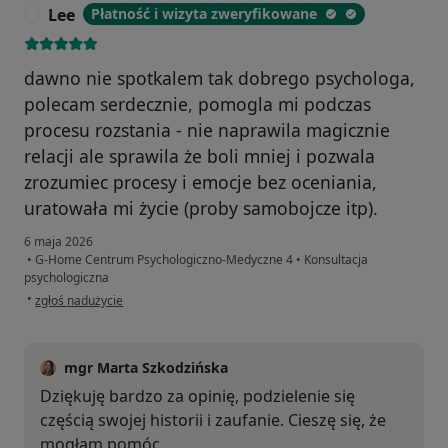
Lee
Płatność i wizyta zweryfikowane
L
dawno nie spotkalem tak dobrego psychologa,
polecam serdecznie, pomogla mi podczas
procesu rozstania - nie naprawila magicznie
relacji ale sprawila że boli mniej i pozwala
zrozumiec procesy i emocje bez oceniania,
uratowała mi życie (proby samobojcze itp).
6 maja 2026
•
G-Home Centrum Psychologiczno-Medyczne 4
•
Konsultacja
psychologiczna
w opinii użytkownika Lee
•
zgłoś nadużycie
mgr Marta Szkodzińska
Dziękuję bardzo za opinię, podzielenie się
częścią swojej historii i zaufanie. Cieszę się, że
mogłam pomóc.