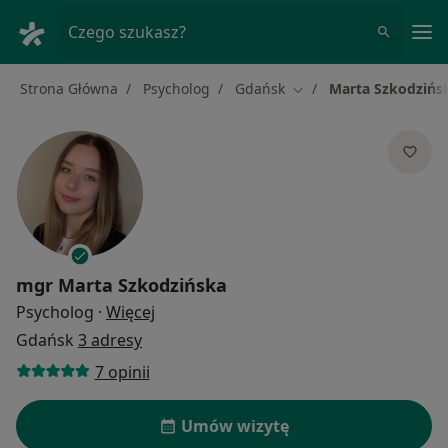
Me
Czego szukasz?
Strona Główna
Psycholog
Gdańsk
Marta Szkodzińs
Zmień miasto
mgr
Marta Szkodzińska
O specjalizacjach
Psycholog
·
Więcej
Gdańsk
3 adresy
7 opinii
Umów wizytę