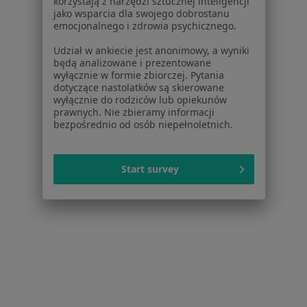
korzystają z narzędzi sztucznej inteligencji
jako wsparcia dla swojego dobrostanu
Specjalista nie oferuje umawiania online pod tym adresem.
emocjonalnego i zdrowia psychicznego.
Poproś o wizytę
Udział w ankiecie jest anonimowy, a wyniki
będą analizowane i prezentowane
wyłącznie w formie zbiorczej. Pytania
dotyczące nastolatków są skierowane
wyłącznie do rodziców lub opiekunów
prawnych. Nie zbieramy informacji
bezpośrednio od osób niepełnoletnich.
Start survey
Bezpieczne płatności
mgr Anna Dosiak-Adamiec
·
Więcej
Psycholog, Psychoterapeuta
Konsultacja psychologiczna
250 zł
Specjalista nie oferuje umawiania online pod tym adresem.