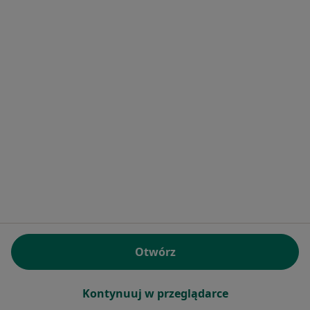
Bezpieczne płatności
mgr Daria Puźniak
·
Więcej
Psycholog, Psycholog dziecięcy
140 opinii
Popularny specjalista: pacjenci chętnie płacą
online
Konsultacja psychologiczna
200 zł
Specjalista nie oferuje umawiania online pod tym adresem.
Otwórz
Poproś o wizytę
Kontynuuj w przeglądarce