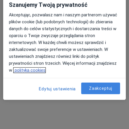
Szanujemy Twoją prywatność
Brak dostępnych specjalistów z wolnymi terminami w tym centrum medycznym.
Akceptując, pozwalasz nam i naszym partnerom używać
plików cookie (lub podobnych technologii) do zbierania
Pokaż profil
danych do celów statystycznych i dostarczania treści w
oparciu o Twoje zwyczaje przeglądania stron
internetowych. W każdej chwili możesz sprawdzić i
zaktualizować swoje preferencje w ustawieniach. W
ustawieniach znajdziesz również linki do polityk
prywatności stron trzecich. Więcej informacji znajdziesz
w
polityka cookies
mgr Zaya Lkhagvadorj
Zaakceptuj
Edytuj ustawienia
·
Więcej
Psycholog, Psychoterapeuta
34 opinie
Adres
Online