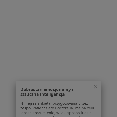
online
Konsultacja psychologiczna
230 zł
Specjalista nie oferuje umawiania online pod tym adresem.
Poproś o wizytę
Dobrostan emocjonalny i
mgr Marta Majewska
sztuczna inteligencja
·
Więcej
Psycholog
Niniejsza ankieta, przygotowana przez
1 opinia
zespół Patient Care Doctoralia, ma na celu
lepsze zrozumienie, w jaki sposób ludzie
Konsultacja psychologiczna online
220 zł