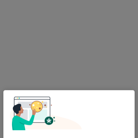
Bezpieczne płatności
PROGRESSUS Diagnoza Terapia
Wspomaganie
·
Więcej
Psychologia, Dietetyk, Fizjoterapia
2 opinie
Wałowa 10, Puck
•
Mapa
Konsultacja psychologiczna
200 zł
mgr Katarzyna
Bizewska
psycholog