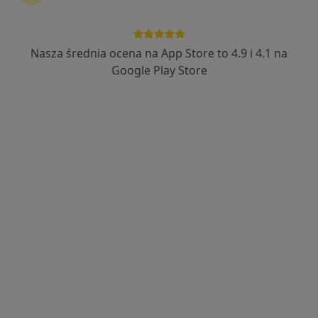
95 opinii
Adres
Online
Nasza średnia ocena na App Store to 4.9 i 4.1 na
Google Play Store
Przebendowskiego 23 A, Puck
•
Mapa
Michał Gołaszewski - Terapia i wsparcie psychologiczne
Konsultacja psychologiczna
200 zł
Specjalista nie oferuje umawiania online pod tym adresem.
Poproś o wizytę