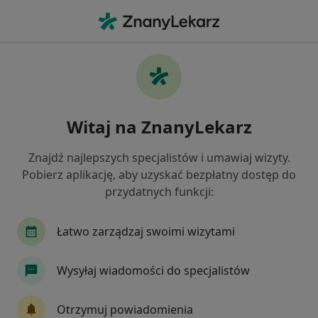
Me
Psycholog • Puck, pomorskie
Filtry
Mapa
Polecani psycholodzy w Pucku
Witaj na ZnanyLekarz
Jak działają wyniki wyszukiwania
Znajdź najlepszych specjalistów i umawiaj wizyty.
Pobierz aplikację, aby uzyskać bezpłatny dostęp do
przydatnych funkcji:
Łatwo zarządzaj swoimi wizytami
Wysyłaj wiadomości do specjalistów
mgr Michał Gołaszewski
Psycholog
Otrzymuj powiadomienia