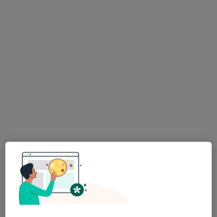
Plac Zdrojowy 2, Sopot
•
Mapa
Akademia Dobrego Samopoczucia Oliwia Kos Sopot
Konsultacja psychologiczna
210 zł
Specjalista nie oferuje umawiania online pod tym adresem.
Poproś o wizytę
Nowy profil na ZnanyLekarz
Bezpieczne płatności
Skupienie na pacjencie
dr n. społ. Patrycja Ciurkowska
·
Więcej
Psycholog, Seksuolog