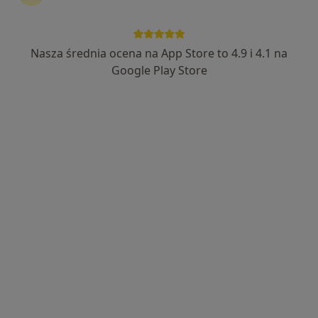
Nasza średnia ocena na App Store to 4.9 i 4.1 na
Google Play Store
Wyróżniony
Bezpieczne płatności
mgr Milena Komorowska
·
Więcej
Psycholog
13 opinii
Adres
Online
Tatrzańska 19, Sopot
•
Mapa
Centrum Psychologiczne Sztuka Harmonii
Bezpłatna konsultacja wstępna - telefoniczna
Darmowa usługa
Specjalista nie oferuje umawiania online pod tym adresem.
Poproś o wizytę