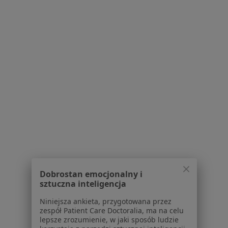
Specjalista nie oferuje umawiania online pod tym adresem.
Poproś o wizytę
Bezpieczne płatności
mgr Katarzyna Muła-Piotrowska
·
Więcej
Psycholog
Dobrostan emocjonalny i
28 opinii
sztuczna inteligencja
Adres
Online
Niniejsza ankieta, przygotowana przez
zespół Patient Care Doctoralia, ma na celu
lepsze zrozumienie, w jaki sposób ludzie