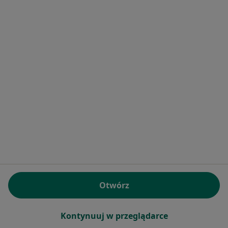
·
Więcej
Psycholog, Psychoterapeuta
26 opinii
Adres
Online
ul. Generała Andersa 3 lok 17, Sopot
•
Mapa
Joanna Fota Psycholog
Konsultacja psychologiczna (pierwsza wizyta)
240 zł
Specjalista nie oferuje umawiania online pod tym adresem.
Poproś o wizytę
Otwórz
Kontynuuj w przeglądarce