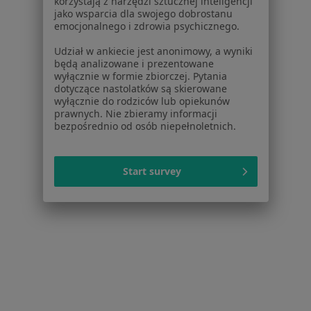
korzystają z narzędzi sztucznej inteligencji
Pomorska 48, Gdańsk
•
Mapa
jako wsparcia dla swojego dobrostanu
Nadmorski Gabinet Terapeutyczny
emocjonalnego i zdrowia psychicznego.
Psychoterapia indywidualna
220 zł
Udział w ankiecie jest anonimowy, a wyniki
Specjalista nie oferuje umawiania online pod tym adresem.
będą analizowane i prezentowane
wyłącznie w formie zbiorczej. Pytania
dotyczące nastolatków są skierowane
Poproś o wizytę
wyłącznie do rodziców lub opiekunów
prawnych. Nie zbieramy informacji
bezpośrednio od osób niepełnoletnich.
Start survey
mgr Sylwia Krysa
·
Więcej
Psycholog
36 opinii
Jana Sobieskiego 29, Sopot
•
Mapa