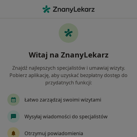
Me
Psycholog • Sopot, pomorskie
Filtry
Ubezpieczenie
Mapa
Polecani psycholodzy w Sopocie
Witaj na ZnanyLekarz
Jak działają wyniki wyszukiwania
Znajdź najlepszych specjalistów i umawiaj wizyty.
Pobierz aplikację, aby uzyskać bezpłatny dostęp do
Wybierz swoje ubezpieczenie
przydatnych funkcji:
NFZ
Łatwo zarządzaj swoimi wizytami
Szukasz bezpłatnej wizyty? Wybierz NFZ
Wysyłaj wiadomości do specjalistów
Otrzymuj powiadomienia