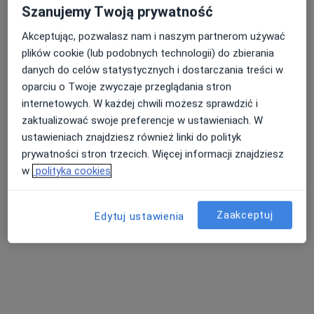
Szanujemy Twoją prywatność
5 opinii
Akceptując, pozwalasz nam i naszym partnerom używać
Adres
Online
plików cookie (lub podobnych technologii) do zbierania
danych do celów statystycznych i dostarczania treści w
Aleja Niepodległości 606/610, Sopot
•
Mapa
oparciu o Twoje zwyczaje przeglądania stron
Centrum Zdrowia Psychicznego i Seksualnego Aletheia
internetowych. W każdej chwili możesz sprawdzić i
Konsultacja psychologiczna
260 zł
zaktualizować swoje preferencje w ustawieniach. W
ustawieniach znajdziesz również linki do polityk
Specjalista nie oferuje umawiania online pod tym adresem.
prywatności stron trzecich. Więcej informacji znajdziesz
w
polityka cookies
Poproś o wizytę
Zaakceptuj
Edytuj ustawienia