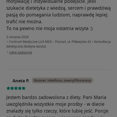
motywację i indywidualne podejście. Jeśli
szukacie dietetyka z wiedzą, sercem i prawdziwą
pasją do pomagania ludziom, naprawdę lepiej
trafić nie można.
To na pewno nie moja ostatnia wizyta :)
3 sierpnia 2026
•
Centrum Medyczne LUX MED – Poznań, ul. Półwiejska 42
•
Konsultacja
dietetyczna (kolejna wizyta)
w opinii użytkownika Anna P
•
zgłoś nadużycie
Aneta P.
Numer telefonu zweryfikowany
A
Jestem bardzo zadowolona z diety. Pani Maria
uwzględniła wszystkie moje prośby - w diecie
znalazły się tylko rzeczy, które lubię jeść. Porcje