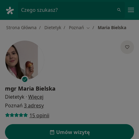
Me
Czego szukasz?
Strona Główna
Dietetyk
Poznań
Maria Bielska
Zmień miasto
mgr
Maria Bielska
O specjalizacjach
Dietetyk
·
Więcej
Poznań
3 adresy
15 opinii
Umów wizytę