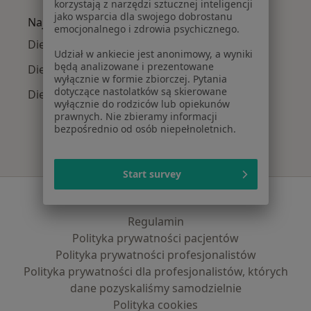
korzystają z narzędzi sztucznej inteligencji
jako wsparcia dla swojego dobrostanu
Najpopularniejsze ubezpieczenia
emocjonalnego i zdrowia psychicznego.
Dietetycy z Allianz w Poznaniu
Udział w ankiecie jest anonimowy, a wyniki
będą analizowane i prezentowane
Dietetycy z PZU Zdrowie w Poznaniu
wyłącznie w formie zbiorczej. Pytania
dotyczące nastolatków są skierowane
Dietetycy z Enel-med w Poznaniu
wyłącznie do rodziców lub opiekunów
prawnych. Nie zbieramy informacji
bezpośrednio od osób niepełnoletnich.
Start survey
Serwis
Regulamin
Polityka prywatności pacjentów
Polityka prywatności profesjonalistów
Polityka prywatności dla profesjonalistów, których
dane pozyskaliśmy samodzielnie
Polityka cookies