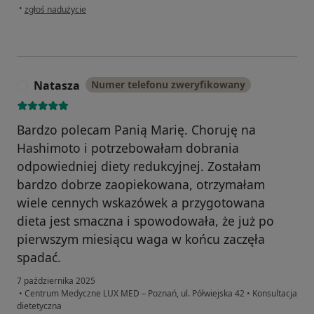
w opinii użytkownika N
•
zgłoś nadużycie
Natasza
Numer telefonu zweryfikowany
N
Bardzo polecam Panią Marię. Choruję na
Hashimoto i potrzebowałam dobrania
odpowiedniej diety redukcyjnej. Zostałam
bardzo dobrze zaopiekowana, otrzymałam
wiele cennych wskazówek a przygotowana
dieta jest smaczna i spowodowała, że już po
pierwszym miesiącu waga w końcu zaczęła
spadać.
7 października 2025
•
Centrum Medyczne LUX MED – Poznań, ul. Półwiejska 42
•
Konsultacja
dietetyczna