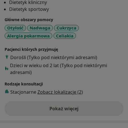
Dietetyk kliniczny
i indywidualnym podejściem do pacjenta. Do
Dietetyk sportowy
zobaczenia w gabinecie!
Główne obszary pomocy
Otyłość
Nadwaga
Cukrzyca
Alergia pokarmowa
Celiakia
Pacjenci których przyjmuję
Dorośli (Tylko pod niektórymi adresami)
Dzieci w wieku od 2 lat (Tylko pod niektórymi
adresami)
Rodzaje konsultacji
Stacjonarne
Zobacz lokalizacje (2)
Pokaż więcej
o doświadczeniu