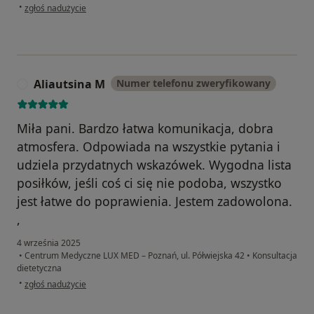
w opinii użytkownika Natasza
•
zgłoś nadużycie
Aliautsina M
Numer telefonu zweryfikowany
A
Miła pani. Bardzo łatwa komunikacja, dobra
atmosfera. Odpowiada na wszystkie pytania i
udziela przydatnych wskazówek. Wygodna lista
posiłków, jeśli coś ci się nie podoba, wszystko
jest łatwe do poprawienia. Jestem zadowolona.
,
4 września 2025
•
Centrum Medyczne LUX MED – Poznań, ul. Półwiejska 42
•
Konsultacja
dietetyczna
w opinii użytkownika Aliautsina M
•
zgłoś nadużycie