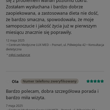
się z problemem wahań poziomu cukru.
Zostałam wysłuchana i bardzo dobrze
zaopiekowana, a zastosowana dieta nie dość,
że bardzo smaczna, spowodowała, że moje
samopoczucie i jakość życia już w pierwszym
miesiącu znacznie się poprawiły.
12 maja 2025
•
Centrum Medyczne LUX MED – Poznań, ul. Półwiejska 42
•
Konsultacja
dietetyczna
w opinii użytkownika Anna
•
zgłoś nadużycie
Ola
Numer telefonu zweryfikowany
O
Bardzo polecam, dobra szczegółowa porada i
bardzo miła wizyta.
7 maja 2025