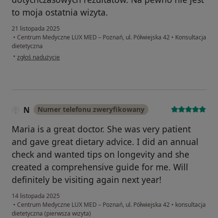
to moja ostatnia wizyta.
21 listopada 2025
•
Centrum Medyczne LUX MED – Poznań, ul. Półwiejska 42
•
Konsultacja
dietetyczna
w opinii użytkownika Mateusz
•
zgłoś nadużycie
N
Numer telefonu zweryfikowany
Maria is a great doctor. She was very patient
and gave great dietary advice. I did an annual
check and wanted tips on longevity and she
created a comprehensive guide for me. Will
definitely be visiting again next year!
14 listopada 2025
•
Centrum Medyczne LUX MED – Poznań, ul. Półwiejska 42
•
konsultacja
dietetyczna (pierwsza wizyta)