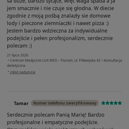
sa duże, bardzo sycące, więc waga spada a ja
jem smacznie i nie czuje się głodna. W diecie
zgodnie z moją pośbą znalazły sie domowe
lody i pieczone ziemniaczki i nawet pizza :)
Jestem bardzo wdzieczna za indywidualne
podejście i pełen profesjonalizm, serdecznie
polecam :)
21 lipca 2026
•
Centrum Medyczne LUX MED – Poznań, ul. Półwiejska 42
•
Konsultacja
dietetyczna
w opinii użytkownika Aneta P.
•
zgłoś nadużycie
Tamar
Numer telefonu zweryfikowany
T
Serdecznie polecam Panią Marię! Bardzo
profesjonalne i empatyczne podejście.