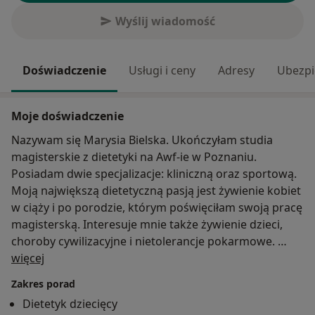
Wyślij wiadomość
Doświadczenie
Usługi i ceny
Adresy
Ubezpi
Moje doświadczenie
Nazywam się Marysia Bielska. Ukończyłam studia
magisterskie z dietetyki na Awf-ie w Poznaniu.
Posiadam dwie specjalizacje: kliniczną oraz sportową.
Moją największą dietetyczną pasją jest żywienie kobiet
w ciąży i po porodzie, którym poświęciłam swoją pracę
magisterską. Interesuje mnie także żywienie dzieci,
choroby cywilizacyjne i nietolerancje pokarmowe.
O mnie
Dodatkowo jestem instruktorką Aqua fitness, dlatego
więcej
oprócz diety bardzo ważna jest dla mnie aktywność
Zakres porad
fizyczna, którą rozpowszechniam u swoich
Dietetyk dziecięcy
podopiecznych. W mojej pracy kieruję się holistycznym