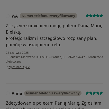
WA
Numer telefonu zweryfikowany
W
Z czystym sumieniem mogę polecić Panią Marię
Bielską.
Profesjonalizm i szczegółowo rozpisany plan,
pomógł w osiągnięciu celu.
23 czerwca 2025
•
Centrum Medyczne LUX MED – Poznań, ul. Półwiejska 42
•
Konsultacja
dietetyczna
w opinii użytkownika WA
•
zgłoś nadużycie
Anna
Numer telefonu zweryfikowany
A
Zdecydowanie polecam Panią Marię. Zgłosiłam