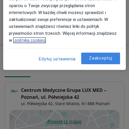
150 zł
Szczegóły
oparciu o Twoje zwyczaje przeglądania stron
internetowych. W każdej chwili możesz sprawdzić i
+ 13 usług
zaktualizować swoje preferencje w ustawieniach. W
ustawieniach znajdziesz również linki do polityk
W jaki sposób ustalane są ceny?
prywatności stron trzecich. Więcej informacji znajdziesz
w
polityka cookies
Adresy (3)
Zaakceptuj
Edytuj ustawienia
Adres 1
Adres 2
Adres 3
Centrum Medyczne Grupa LUX MED –
Poznań, ul. Półwiejska 42
ul. Półwiejska 42,
Stare Miasto
, 61-888
Poznań
Powiększ mapę
otwiera się w nowej karcie