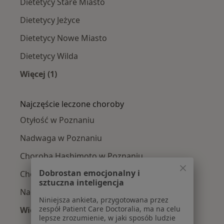
Dietetycy Stare Miasto
Dietetycy Jeżyce
Dietetycy Nowe Miasto
Dietetycy Wilda
Więcej (1)
Więcej w kategorii: Dietetycy w pobliżu
Najczęście leczone choroby
Otyłość w Poznaniu
Nadwaga w Poznaniu
Choroba Hashimoto w Poznaniu
Dobrostan emocjonalny i
Choroby dietozależne w Poznaniu
sztuczna inteligencja
Nadciśnienie tętnicze w Poznaniu
Niniejsza ankieta, przygotowana przez
zespół Patient Care Doctoralia, ma na celu
Więcej (15)
lepsze zrozumienie, w jaki sposób ludzie
Więcej w kategorii: Najczęście leczone chorob