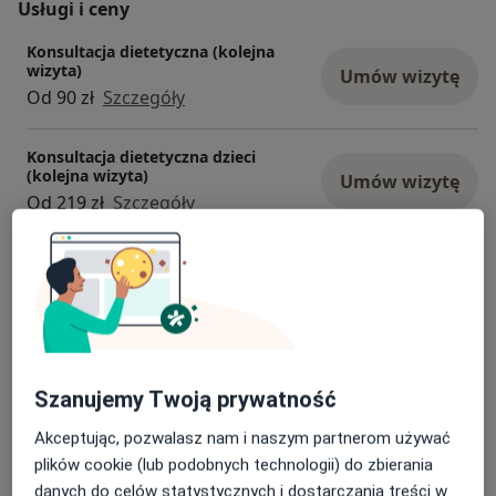
Usługi i ceny
Konsultacja dietetyczna (kolejna
wizyta)
Umów wizytę
Od 90 zł
Szczegóły
Konsultacja dietetyczna dzieci
(kolejna wizyta)
Umów wizytę
Od 219 zł
Szczegóły
Konsultacja dietetyczna dzieci
(pierwsza wizyta)
Umów wizytę
Od 271 zł
Szczegóły
Konsultacja dietetyczna (pierwsza
wizyta)
Umów wizytę
Szanujemy Twoją prywatność
Od 150 zł
Szczegóły
Akceptując, pozwalasz nam i naszym partnerom używać
plików cookie (lub podobnych technologii) do zbierania
Konsultacja online (pierwsza)
danych do celów statystycznych i dostarczania treści w