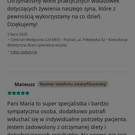
Otrzymaliśmy wiele praktycznych wskazówek
dotyczących żywienia naszego syna, które z
pewnością wykorzystamy na co dzień.
Dziękujemy!
3 lipca 2026
•
Centrum Medyczne LUX MED – Poznań, ul. Półwiejska 42
•
konsultacja
dietetyczna dzieci (pierwsza wizyta)
w opinii użytkownika Tamar
•
zgłoś nadużycie
Mateusz
Numer telefonu zweryfikowany
M
Pani Maria to super specjalistka i bardzo
sympatyczna osoba, dodatkowo potrafi
wsłuchać się w indywidualne potrzeby pacjenta.
Jestem zadowolony z otrzymanej diety i
dotychczasowych rezultatów. Na pewno nie jest