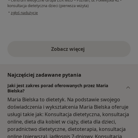
•
Centrum Medyczne Grupa LUX MED – Poznań, ul. Półwiejska 42
•
konsultacja dietetyczna dzieci (pierwsza wizyta)
w opinii użytkownika Ola
•
zgłoś nadużycie
Zobacz więcej
opinie powyżej
Najczęściej zadawane pytania
Jaki jest zakres porad oferowanych przez Maria
Bielska?
Maria Bielska to dietetyk. Na podstawie swojego
doświadczenia i wykształcenia Maria Bielska oferuje
usługi takie jak: Konsultacja dietetyczna, konsultacja
online, dieta dla kobiet w ciąży, dieta dla dzieci,
poradnictwo dietetyczne, dietoterapia, konsultacja
online (pierwsza), jadłospis 7-dniowy, Konsultacja