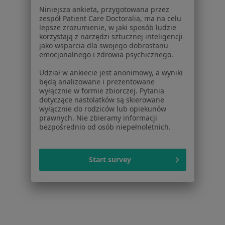
Niniejsza ankieta, przygotowana przez
Cukrzyca w Środzie Wielkopolskiej
zespół Patient Care Doctoralia, ma na celu
lepsze zrozumienie, w jaki sposób ludzie
Cukrzyca w Plewiskach
korzystają z narzędzi sztucznej inteligencji
jako wsparcia dla swojego dobrostanu
Cukrzyca w Szamotułach
emocjonalnego i zdrowia psychicznego.
Cukrzyca w Przeźmierowie
Udział w ankiecie jest anonimowy, a wyniki
będą analizowane i prezentowane
Więcej (14)
wyłącznie w formie zbiorczej. Pytania
Więcej w kategorii: W pobliżu Poznania
dotyczące nastolatków są skierowane
wyłącznie do rodziców lub opiekunów
Schorzenia w Poznaniu
prawnych. Nie zbieramy informacji
bezpośrednio od osób niepełnoletnich.
Nadciśnienie tętnicze w Poznaniu
Choroba niedokrwienna serca w Poznaniu
Start survey
Niewydolność serca w Poznaniu
Zaburzenia rytmu serca w Poznaniu
Choroby serca w Poznaniu
Więcej (15)