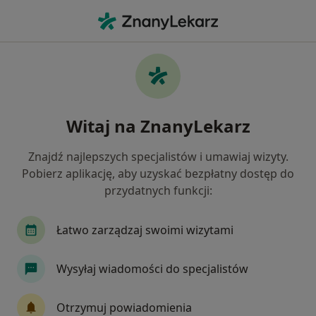
Me
Cukrzyca • Poznań, wielkopolskie
Filtry
• 1
Ubezpieczenie
Map
Cukrzyca specjaliści w Poznaniu
Witaj na ZnanyLekarz
Jak działają wyniki wyszukiwania
Znajdź najlepszych specjalistów i umawiaj wizyty.
Pobierz aplikację, aby uzyskać bezpłatny dostęp do
Jakiego specjalisty szukasz?
przydatnych funkcji:
Dietetyk
Internista
Kardiolog
Lekarz
Łatwo zarządzaj swoimi wizytami
Wysyłaj wiadomości do specjalistów
Otrzymuj powiadomienia