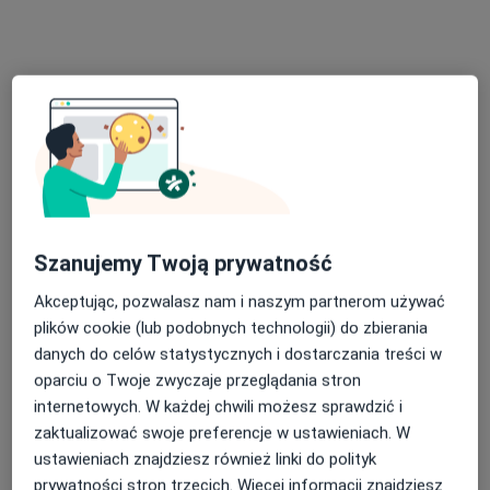
330 opinii
Marcelińska 36b/9, Poznań
•
Mapa
Poradnia Dietetyczna Świat Odżywiania
Konsultacja dietetyczna (pierwsza wizyta)
170 zł
Specjalista nie oferuje umawiania online pod tym adresem.
Poproś o wizytę
Szanujemy Twoją prywatność
Akceptując, pozwalasz nam i naszym partnerom używać
plików cookie (lub podobnych technologii) do zbierania
danych do celów statystycznych i dostarczania treści w
oparciu o Twoje zwyczaje przeglądania stron
internetowych. W każdej chwili możesz sprawdzić i
zaktualizować swoje preferencje w ustawieniach. W
Bezpieczne płatności
ustawieniach znajdziesz również linki do polityk
dr n. med. i n. o zdr. Marcin Zwanzig
prywatności stron trzecich. Więcej informacji znajdziesz