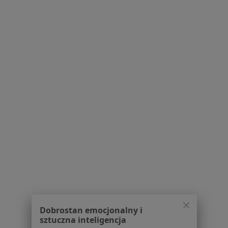
68 opinii
Adres
Online
Szpitalna 9/22, Poznań
•
Mapa
Prywatny gabinet
Konsultacja dietetyczna (pierwsza wizyta)
190 zł
Specjalista nie oferuje umawiania online pod tym adresem.
Poproś o wizytę
1
2
3
4
5
...
17
Powiązane wyszukiwania
W pobliżu Poznania
Dobrostan emocjonalny i
sztuczna inteligencja
Cukrzyca w Wrześni