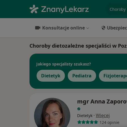
specjaliz
Konsultacje online
Ubezpiec
Choroby dietozależne specjaliści w Po
Jakiego specjalisty szukasz?
Dietetyk
Pediatra
Fizjotera
mgr Anna Zapor
·
Więcej
Dietetyk
124 opinie