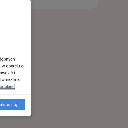
odobnych
i w oparciu o
awdzić i
wnież linki
 cookies
akceptuj