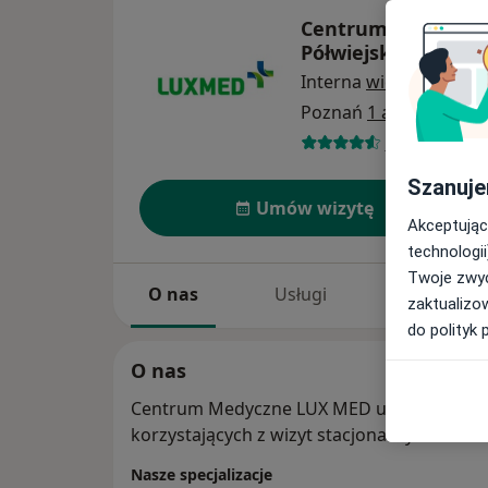
Centrum Medyczne 
Półwiejska 42
Interna
więcej
Poznań
1 adres
571 opinii
Szanuje
Umów wizytę
Akceptując
technologii
Twoje zwyc
O nas
Usługi
Specjaliści
zaktualizo
do polityk 
O nas
Centrum Medyczne LUX MED ul. Półwiejska
korzystających z wizyt stacjonarnych oraz
Nasze specjalizacje