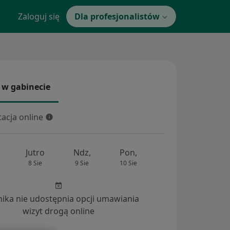
Zaloguj się
Dla profesjonalistów
 w gabinecie
 gabinecie
acja online
cja online
Jutro
Ndz,
Pon,
Wt,
Śr,
8 Sie
9 Sie
10 Sie
11 Sie
12 Si
inika nie udostępnia opcji umawiania
wizyt drogą online