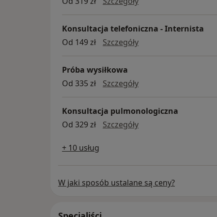
ECHO serca
Od 319 zł
Szczegóły
Konsultacja telefoniczna - Internista
Konsultacja telefonicz
Od 149 zł
Szczegóły
Próba wysiłkowa
próba wysiłkowa
Od 335 zł
Szczegóły
Konsultacja pulmonologiczna
Konsultacja pulmono
Od 329 zł
Szczegóły
+ 10 usług
W jaki sposób ustalane są ceny?
Specjaliści