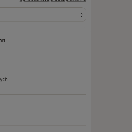
nn
nych