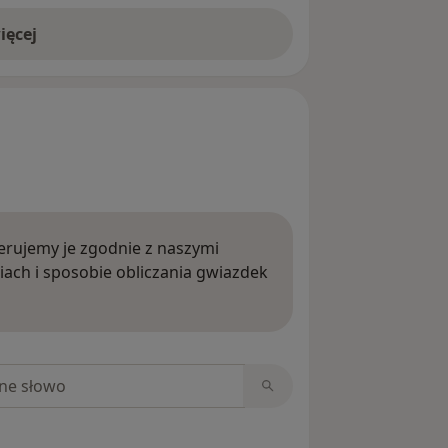
ięcej
rujemy je zgodnie z naszymi
iach i sposobie obliczania gwiazdek
ięcej o opiniach
niach