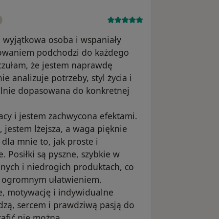
o wyjątkowa osoba i wspaniały
żowaniem podchodzi do każdego
 czułam, że jestem naprawdę
 analizuje potrzeby, styl życia i
ealnie dopasowana do konkretnej
cy i jestem zachwycona efektami.
 jestem lżejsza, a waga pięknie
la mnie to, jak proste i
 Posiłki są pyszne, szybkie w
nych i niedrogich produktach, co
st ogromnym ułatwieniem.
e, motywację i indywidualne
iedzą, sercem i prawdziwą pasją do
afić nie można.