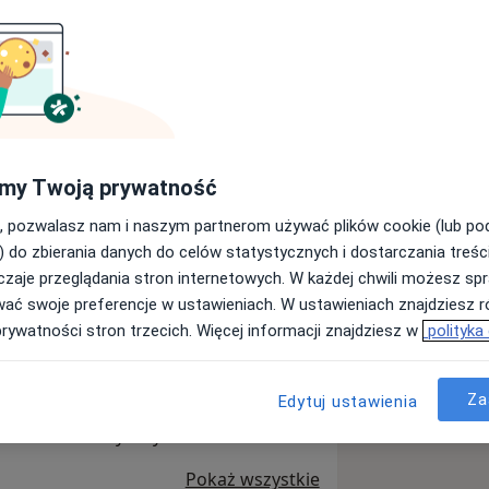
LUX MED – Poznań, ul.
my Twoją prywatność
Wyślij wiadomość
, pozwalasz nam i naszym partnerom używać plików cookie (lub p
) do zbierania danych do celów statystycznych i dostarczania treśc
zaje przeglądania stron internetowych. W każdej chwili możesz spr
Adresy
Opinie
wać swoje preferencje w ustawieniach. W ustawieniach znajdziesz ró
prywatności stron trzecich. Więcej informacji znajdziesz w
polityka
Za
Edytuj ustawienia
 42 dedykowane jest dla Pacjentów
 Porad Telemedycznych.
Pokaż wszystkie