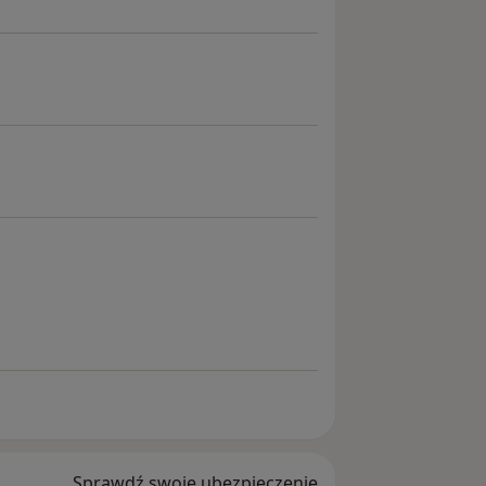
na - Internista
logiczna
Sprawdź swoje ubezpieczenie