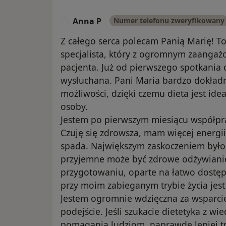
Anna P
Numer telefonu zweryfikowany
A
Z całego serca polecam Panią Marię! T
specjalista, który z ogromnym zaanga
pacjenta. Już od pierwszego spotkania
wysłuchana. Pani Maria bardzo dokładnie
możliwości, dzięki czemu dieta jest id
osoby.
Jestem po pierwszym miesiącu współpra
Czuję się zdrowsza, mam więcej energii,
spada. Największym zaskoczeniem było d
przyjemne może być zdrowe odżywianie.
przygotowaniu, oparte na łatwo dostęp
przy moim zabieganym trybie życia je
Jestem ogromnie wdzięczna za wsparci
podejście. Jeśli szukacie dietetyka z w
pomagania ludziom, naprawdę lepiej tr