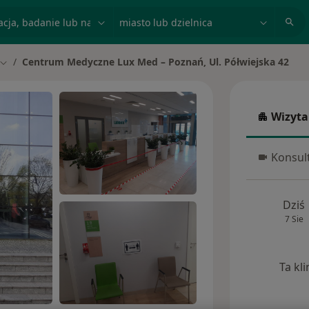
acja, badanie lub nazwisko
miasto lub dzielnica
Centrum Medyczne Lux Med – Poznań, Ul. Półwiejska 42
Zmień miasto
Wizyta
Wizyta w
Konsult
Konsulta
Dziś
7 Sie
Ta kl