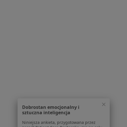
Adres 1
Adres 2
Adres 3
Głogowska 58, Poznań
•
Mapa
Centrum Medyczne Wilsona
Konsultacja dietetyczna (pierwsza wizyta)
250 zł
Specjalista nie oferuje umawiania online pod tym adresem.
Poproś o wizytę
1
2
3
4
5
...
14
Powiązane wyszukiwania
W pobliżu Poznania
Dobrostan emocjonalny i
sztuczna inteligencja
Miażdżyca w Swarzędzu
Niniejsza ankieta, przygotowana przez
Miażdżyca w Szamotułach