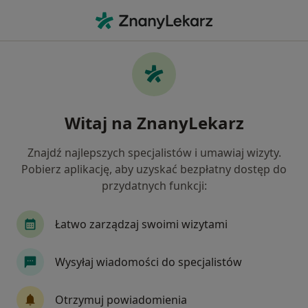
Me
Miażdżyca • Poznań, wielkopolskie
Filtry
• 1
Ubezpieczenie
Map
Miażdżyca specjaliści w Poznaniu
Witaj na ZnanyLekarz
Jak działają wyniki wyszukiwania
Znajdź najlepszych specjalistów i umawiaj wizyty.
Pobierz aplikację, aby uzyskać bezpłatny dostęp do
Jakiego specjalisty szukasz?
przydatnych funkcji:
Dietetyk
Kardiolog
Internista
Chirur
Łatwo zarządzaj swoimi wizytami
Wysyłaj wiadomości do specjalistów
Otrzymuj powiadomienia