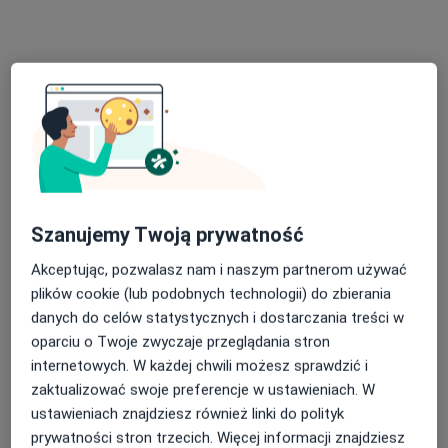
Konsultacja internistyczna (pierwsza wizyta)
280 zł
Specjalista nie oferuje umawiania online pod tym adresem.
Poproś o wizytę
Szanujemy Twoją prywatność
Akceptując, pozwalasz nam i naszym partnerom używać
plików cookie (lub podobnych technologii) do zbierania
danych do celów statystycznych i dostarczania treści w
lek. Helena Krysztofiak
oparciu o Twoje zwyczaje przeglądania stron
·
Więcej
W trakcie specjalizacji (Kardiolog)
internetowych. W każdej chwili możesz sprawdzić i
28 opinii
zaktualizować swoje preferencje w ustawieniach. W
ustawieniach znajdziesz również linki do polityk
Michała Barzyńskiego 6, Poznań
•
Mapa
prywatności stron trzecich. Więcej informacji znajdziesz
Centrum Medyczne Przy Raszei