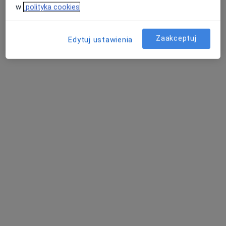
w
polityka cookies
Konsultacja kardiologiczna
290 zł
Specjalista nie oferuje umawiania online pod tym adresem.
Zaakceptuj
Edytuj ustawienia
Poproś o wizytę
mgr Anna Zaporowska
·
Więcej
Dietetyk
124 opinie
Adres 1
Adres 2
Adres 3
Adres 4
Onli