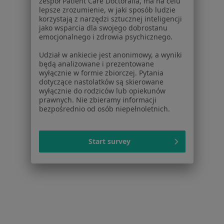
zespół Patient Care Doctoralia, ma na celu
lepsze zrozumienie, w jaki sposób ludzie
Miażdżyca w Środzie Wielkopolskiej
korzystają z narzędzi sztucznej inteligencji
jako wsparcia dla swojego dobrostanu
Miażdżyca w Tarnowie Podgórnym
emocjonalnego i zdrowia psychicznego.
Miażdżyca w Wrześni
Udział w ankiecie jest anonimowy, a wyniki
będą analizowane i prezentowane
Więcej (13)
wyłącznie w formie zbiorczej. Pytania
Więcej w kategorii: W pobliżu Poznania
dotyczące nastolatków są skierowane
wyłącznie do rodziców lub opiekunów
Schorzenia w Poznaniu
prawnych. Nie zbieramy informacji
bezpośrednio od osób niepełnoletnich.
Nadciśnienie tętnicze w Poznaniu
Choroba niedokrwienna serca w Poznaniu
Start survey
Niewydolność serca w Poznaniu
Zaburzenia rytmu serca w Poznaniu
Choroby serca w Poznaniu
Więcej (15)
Więcej w kategorii: Schorzenia w Poznaniu