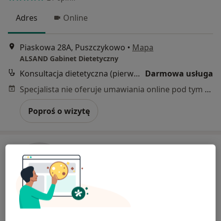
Adres
Online
Piaskowa 28A, Puszczykowo
•
Mapa
ALSAND Gabinet Dietetyczny
Konsultacja dietetyczna (pierwsza wizyta)
Darmowa usługa
Specjalista nie oferuje umawiania online pod tym adresem.
Poproś o wizytę