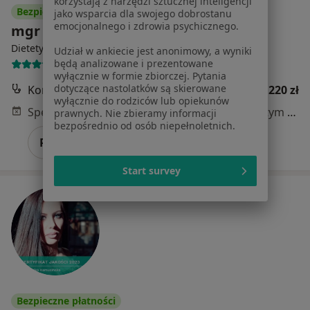
korzystają z narzędzi sztucznej inteligencji
Bezpieczne płatności
jako wsparcia dla swojego dobrostanu
emocjonalnego i zdrowia psychicznego.
mgr inż. Aleksandra Szczupak
·
Więcej
Dietetyk
Udział w ankiecie jest anonimowy, a wyniki
będą analizowane i prezentowane
46 opinii
wyłącznie w formie zbiorczej. Pytania
dotyczące nastolatków są skierowane
Konsultacja dietetyczna
220 zł
wyłącznie do rodziców lub opiekunów
Specjalista nie oferuje umawiania online pod tym adresem.
prawnych. Nie zbieramy informacji
bezpośrednio od osób niepełnoletnich.
Poproś o wizytę
Start survey
Bezpieczne płatności