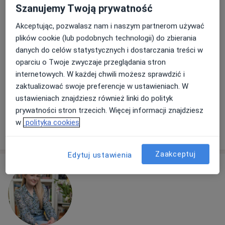
mgr Katarzyna Bąk
Szanujemy Twoją prywatność
·
Więcej
Dietetyk
Akceptując, pozwalasz nam i naszym partnerom używać
Adres
Online
plików cookie (lub podobnych technologii) do zbierania
danych do celów statystycznych i dostarczania treści w
oparciu o Twoje zwyczaje przeglądania stron
Mosina, Mosina
•
Mapa
internetowych. W każdej chwili możesz sprawdzić i
KB Dieta & Trening Katarzyna Bąk
zaktualizować swoje preferencje w ustawieniach. W
Konsultacja dietetyczna
Brak ceny
ustawieniach znajdziesz również linki do polityk
Specjalista nie oferuje umawiania online pod tym adresem.
prywatności stron trzecich. Więcej informacji znajdziesz
w
polityka cookies
Poproś o wizytę
Zaakceptuj
Edytuj ustawienia