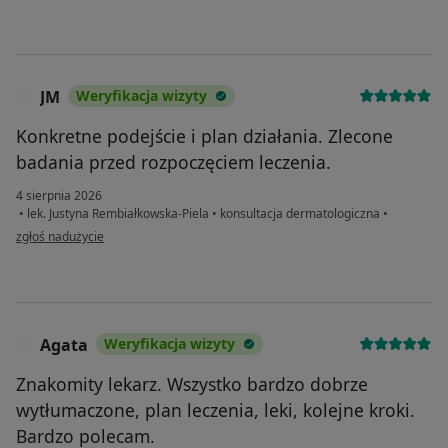
JM
Weryfikacja wizyty
J
Konkretne podejście i plan działania. Zlecone
badania przed rozpoczęciem leczenia.
4 sierpnia 2026
•
lek. Justyna Rembiałkowska-Piela
•
konsultacja dermatologiczna
•
w opinii użytkownika JM
zgłoś nadużycie
Agata
Weryfikacja wizyty
A
Znakomity lekarz. Wszystko bardzo dobrze
wytłumaczone, plan leczenia, leki, kolejne kroki.
Bardzo polecam.