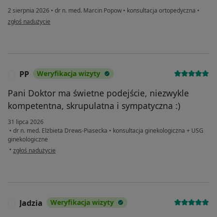
2 sierpnia 2026
•
dr n. med. Marcin Popow
•
konsultacja ortopedyczna
•
w opinii użytkownika Agata
zgłoś nadużycie
PP
Weryfikacja wizyty
P
Pani Doktor ma świetne podejście, niezwykle
kompetentna, skrupulatna i sympatyczna :)
31 lipca 2026
•
dr n. med. Elżbieta Drews-Piasecka
•
konsultacja ginekologiczna + USG
ginekologiczne
w opinii użytkownika PP
•
zgłoś nadużycie
Jadzia
Weryfikacja wizyty
J