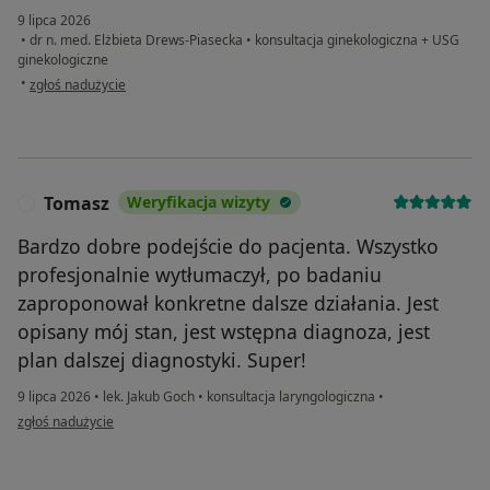
9 lipca 2026
•
dr n. med. Elżbieta Drews-Piasecka
•
konsultacja ginekologiczna + USG
ginekologiczne
w opinii użytkownika Jola N.
•
zgłoś nadużycie
Tomasz
Weryfikacja wizyty
T
Bardzo dobre podejście do pacjenta. Wszystko
profesjonalnie wytłumaczył, po badaniu
zaproponował konkretne dalsze działania. Jest
opisany mój stan, jest wstępna diagnoza, jest
plan dalszej diagnostyki. Super!
9 lipca 2026
•
lek. Jakub Goch
•
konsultacja laryngologiczna
•
w opinii użytkownika Tomasz
zgłoś nadużycie