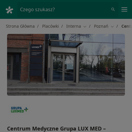
Me
Czego szukasz?
Strona Główna
Placówki
Interna
Poznań
Cent
Zmień miasto
Zmień mia
Centrum Medyczne Grupa LUX MED –