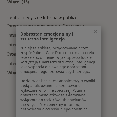
Więcej (15)
Więcej w kategorii: Najczęście leczone choroby
Centra medyczne Interna w pobliżu
Interna centra medyczne w Swarzędzu
Dobrostan emocjonalny i
Interna centra medyczne w Wrześni
sztuczna inteligencja
Interna centra medyczne w Kościanie
Niniejsza ankieta, przygotowana przez
zespół Patient Care Doctoralia, ma na celu
Interna centra medyczne w Śremie
lepsze zrozumienie, w jaki sposób ludzie
korzystają z narzędzi sztucznej inteligencji
Interna centra medyczne w Szamotułach
jako wsparcia dla swojego dobrostanu
emocjonalnego i zdrowia psychicznego.
Więcej (14)
Więcej w kategorii: Centra medyczne Interna w
Udział w ankiecie jest anonimowy, a wyniki
będą analizowane i prezentowane
wyłącznie w formie zbiorczej. Pytania
dotyczące nastolatków są skierowane
wyłącznie do rodziców lub opiekunów
prawnych. Nie zbieramy informacji
bezpośrednio od osób niepełnoletnich.