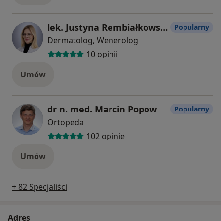
lek. Justyna Rembiałkowska-Piela
Popularny
Dermatolog, Wenerolog
10 opinii
Umów
dr n. med. Marcin Popow
Popularny
Ortopeda
102 opinie
Umów
+ 82 Specjaliści
Adres