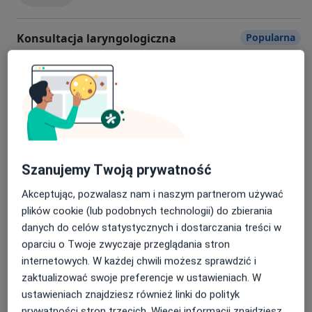
Konsultacja laryngologiczna
Popularna
konsultacja laryngologiczna
Od 319 zł
Szczegóły
Umów
Konsultacja ortopedyczna
Popularna
konsultacja ortopedyczna
Od 359 zł
Szczegóły
Szanujemy Twoją prywatność
Umów
Akceptując, pozwalasz nam i naszym partnerom używać
plików cookie (lub podobnych technologii) do zbierania
danych do celów statystycznych i dostarczania treści w
Prowadzenie ciąży
Popularna
oparciu o Twoje zwyczaje przeglądania stron
prowadzenie ciąży
Od 349 zł
Szczegóły
internetowych. W każdej chwili możesz sprawdzić i
zaktualizować swoje preferencje w ustawieniach. W
Umów
ustawieniach znajdziesz również linki do polityk
prywatności stron trzecich. Więcej informacji znajdziesz