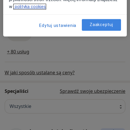
w
polityka cookies
Konsultacja kardiologiczna
Popularna
konsultacja kardiologiczna
Od 329 zł
Szczegóły
Zaakceptuj
Edytuj ustawienia
Umów
+ 80 usług
W jaki sposób ustalane są ceny?
Specjaliści
Sprawdź swoje ubezpieczenie
Wszystkie