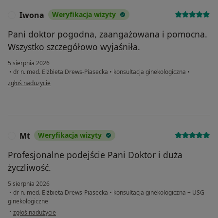
Iwona
Weryfikacja wizyty
I
Pani doktor pogodna, zaangażowana i pomocna.
Wszystko szczegółowo wyjaśniła.
5 sierpnia 2026
•
dr n. med. Elżbieta Drews-Piasecka
•
konsultacja ginekologiczna
•
w opinii użytkownika Iwona
zgłoś nadużycie
Mt
Weryfikacja wizyty
M
Profesjonalne podejście Pani Doktor i duża
życzliwość.
5 sierpnia 2026
•
dr n. med. Elżbieta Drews-Piasecka
•
konsultacja ginekologiczna + USG
ginekologiczne
w opinii użytkownika Mt
•
zgłoś nadużycie