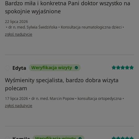
Bardzo miła i konkretna Pani doktor wszystko na
spokojnie wyjaśnione
22 lipca 2026
•
dr n. med. Sylwia Świdzińska
•
Konsultacja reumatologiczna dzieci
•
w opinii użytkownika Jadzia
zgłoś nadużycie
Edyta
Weryfikacja wizyty
E
Wyśmienity specjalista, bardzo dobra wizyta
polecam
17 lipca 2026
•
dr n. med. Marcin Popow
•
konsultacja ortopedyczna
•
w opinii użytkownika Edyta
zgłoś nadużycie
Weryfikacja wizyty
K