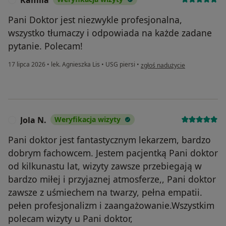
Kamila
Pani Doktor jest niezwykle profesjonalna,
wszystko tłumaczy i odpowiada na każde zadane
pytanie. Polecam!
w opinii użytkownika Kamila
17 lipca 2026
•
lek. Agnieszka Lis
•
USG piersi
•
zgłoś nadużycie
Jola N.
Weryfikacja wizyty
J
Pani doktor jest fantastycznym lekarzem, bardzo
dobrym fachowcem. Jestem pacjentką Pani doktor
od kilkunastu lat, wizyty zawsze przebiegają w
bardzo miłej i przyjaznej atmosferze,, Pani doktor
zawsze z uśmiechem na twarzy, pełna empatii.
pełen profesjonalizm i zaangażowanie.Wszystkim
polecam wizyty u Pani doktor,