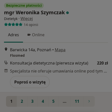
Bezpieczne płatności
mgr Weronika Szymczak
·
Więcej
Dietetyk
14 opinii
Adres
Online
Barwicka 14a, Poznań
•
Mapa
Flosmed
Konsultacja dietetyczna (pierwsza wizyta)
220 zł
Specjalista nie oferuje umawiania online pod tym adresem.
Poproś o wizytę
1
2
3
4
5
...
11