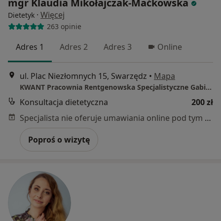
mgr Klaudia Mikołajczak-Maćkowska
·
Więcej
Dietetyk
263 opinie
Adres 1
Adres 2
Adres 3
Online
ul. Plac Niezłomnych 15, Swarzędz
•
Mapa
KWANT Pracownia Rentgenowska Specjalistyczne Gabinety Lekarskie
Konsultacja dietetyczna
200 zł
Specjalista nie oferuje umawiania online pod tym adresem.
Poproś o wizytę