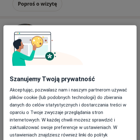
Poproś o wizytę
Monika Grzelak
Szanujemy Twoją prywatność
·
Więcej
Dietetyk
Akceptując, pozwalasz nam i naszym partnerom używać
70 opinii
plików cookie (lub podobnych technologii) do zbierania
Cienista 4, Poznań
•
Mapa
danych do celów statystycznych i dostarczania treści w
Gabinet Psychodietetyczny Monika Grzelak
oparciu o Twoje zwyczaje przeglądania stron
Konsultacja dietetyczna (pierwsza wizyta)
300 zł
internetowych. W każdej chwili możesz sprawdzić i
zaktualizować swoje preferencje w ustawieniach. W
Specjalista nie oferuje umawiania online pod tym adresem.
ustawieniach znajdziesz również linki do polityk