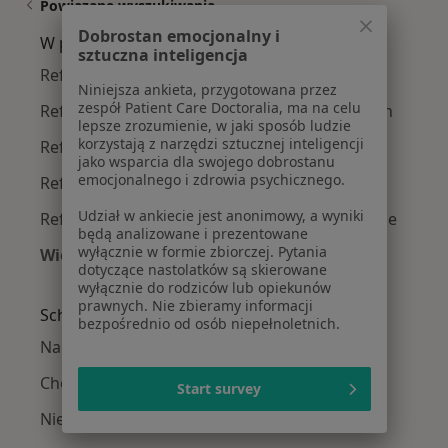
Powiązane wyszukiwania
Dobrostan emocjonalny i
W pobliżu Poznania
sztuczna inteligencja
Refluks żołądkowo-przełykowy w Wrześni
Niniejsza ankieta, przygotowana przez
zespół Patient Care Doctoralia, ma na celu
Refluks żołądkowo-przełykowy w Szamotułach
lepsze zrozumienie, w jaki sposób ludzie
korzystają z narzędzi sztucznej inteligencji
Refluks żołądkowo-przełykowy w Kościanie
jako wsparcia dla swojego dobrostanu
emocjonalnego i zdrowia psychicznego.
Refluks żołądkowo-przełykowy w Śremie
Udział w ankiecie jest anonimowy, a wyniki
Refluks żołądkowo-przełykowy w Suchym Lasie
będą analizowane i prezentowane
wyłącznie w formie zbiorczej. Pytania
Więcej (14)
dotyczące nastolatków są skierowane
Więcej w kategorii: W pobliżu Poznania
wyłącznie do rodziców lub opiekunów
prawnych. Nie zbieramy informacji
Schorzenia w Poznaniu
bezpośrednio od osób niepełnoletnich.
Nadciśnienie tętnicze w Poznaniu
Choroba niedokrwienna serca w Poznaniu
Start survey
Niewydolność serca w Poznaniu