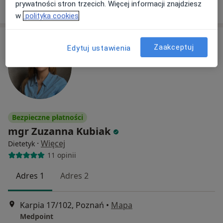
Poproś o wizytę
prywatności stron trzecich. Więcej informacji znajdziesz
w
polityka cookies
Zaakceptuj
Edytuj ustawienia
Bezpieczne płatności
mgr Zuzanna Kubiak
·
Więcej
Dietetyk
11 opinii
Adres 1
Adres 2
Karpia 17/102, Poznań
•
Mapa
Medpoint