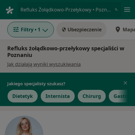
Me
Refluks Żołądkowo-Przełykowy • Poznań, wielkopolskie
Filtry
• 1
Ubezpieczenie
Map
Refluks żołądkowo-przełykowy specjaliści w
Poznaniu
Jak działają wyniki wyszukiwania
Jakiego specjalisty szukasz?
Dietetyk
Internista
Chirurg
Gastrolo