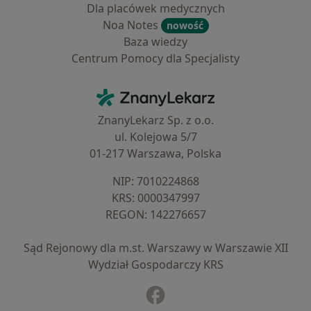
Dla placówek medycznych
Noa Notes
nowość
Baza wiedzy
Centrum Pomocy dla Specjalisty
Kontakt
ZnanyLekarz - Strona główna
ZnanyLekarz Sp. z o.o.
ul. Kolejowa 5/7
01-217 Warszawa, Polska
NIP: ⁠7010224868
KRS: ⁠0000347997
REGON: ⁠142276657
Sąd Rejonowy dla m.st. Warszawy w Warszawie XII
Wydział Gospodarczy KRS
Facebook
otwiera się w nowej karcie