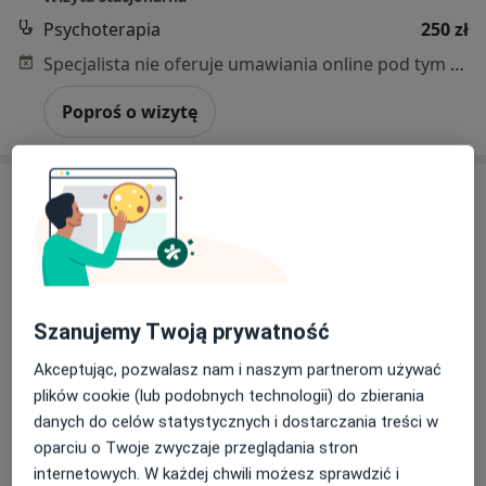
Psychoterapia
250 zł
Specjalista nie oferuje umawiania online pod tym adresem.
Poproś o wizytę
Szanujemy Twoją prywatność
Bezpieczne płatności
Akceptując, pozwalasz nam i naszym partnerom używać
mgr Barbara Sypniewska
plików cookie (lub podobnych technologii) do zbierania
Psycholog, Psycholog dziecięcy
danych do celów statystycznych i dostarczania treści w
2 opinie
oparciu o Twoje zwyczaje przeglądania stron
internetowych. W każdej chwili możesz sprawdzić i