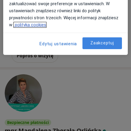
Adres
Online
zaktualizować swoje preferencje w ustawieniach. W
ustawieniach znajdziesz również linki do polityk
Święty Marcin 11a, Poznań
•
Mapa
prywatności stron trzecich. Więcej informacji znajdziesz
Gabinety Odyseja
w
polityka cookies
Konsultacja psychologiczna
200 zł
Specjalista nie oferuje umawiania online pod tym adresem.
Zaakceptuj
Edytuj ustawienia
Poproś o wizytę
Bezpieczne płatności
mgr Magdalena Zborała-Orlińska