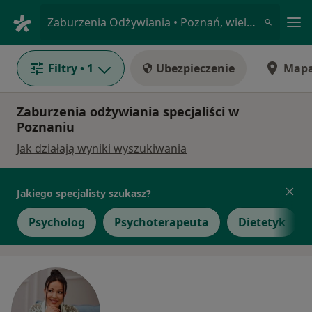
Me
Zaburzenia Odżywiania • Poznań, wielkopolskie
Filtry
• 1
Ubezpieczenie
Map
Zaburzenia odżywiania specjaliści w
Poznaniu
Jak działają wyniki wyszukiwania
Jakiego specjalisty szukasz?
Psycholog
Psychoterapeuta
Dietetyk