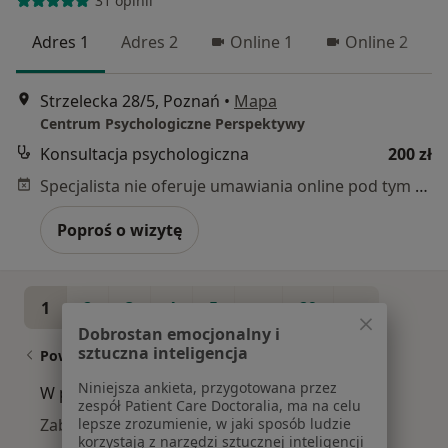
31 opinii
Adres 1
Adres 2
Online 1
Online 2
Strzelecka 28/5, Poznań
•
Mapa
Centrum Psychologiczne Perspektywy
Konsultacja psychologiczna
200 zł
Specjalista nie oferuje umawiania online pod tym adresem.
Poproś o wizytę
1
2
3
4
5
...
29
Dobrostan emocjonalny i
sztuczna inteligencja
Powiązane wyszukiwania
Niniejsza ankieta, przygotowana przez
W pobliżu Poznania
zespół Patient Care Doctoralia, ma na celu
lepsze zrozumienie, w jaki sposób ludzie
Zaburzenia odżywiania w Swarzędzu
korzystają z narzędzi sztucznej inteligencji