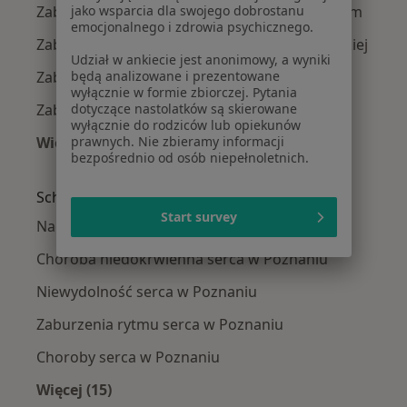
jako wsparcia dla swojego dobrostanu
Zaburzenia odżywiania w Tarnowie Podgórnym
emocjonalnego i zdrowia psychicznego.
Zaburzenia odżywiania w Środzie Wielkopolskiej
Udział w ankiecie jest anonimowy, a wyniki
będą analizowane i prezentowane
Zaburzenia odżywiania w Suchym Lasie
wyłącznie w formie zbiorczej. Pytania
dotyczące nastolatków są skierowane
Zaburzenia odżywiania w
wyłącznie do rodziców lub opiekunów
prawnych. Nie zbieramy informacji
Więcej (13)
bezpośrednio od osób niepełnoletnich.
Więcej w kategorii: W pobliżu Poznania
Schorzenia w Poznaniu
Start survey
Nadciśnienie tętnicze w Poznaniu
Choroba niedokrwienna serca w Poznaniu
Niewydolność serca w Poznaniu
Zaburzenia rytmu serca w Poznaniu
Choroby serca w Poznaniu
Więcej (15)