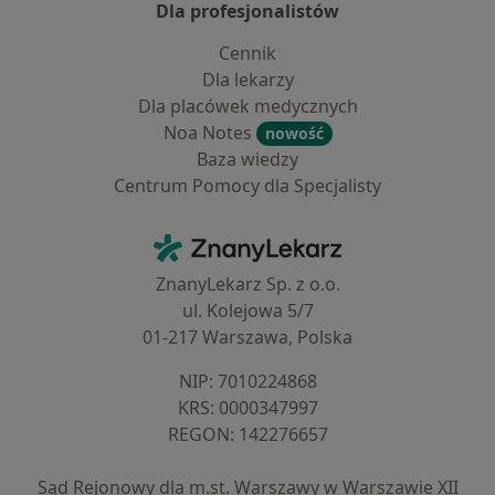
Dla profesjonalistów
Cennik
Dla lekarzy
Dla placówek medycznych
Noa Notes
nowość
Baza wiedzy
Centrum Pomocy dla Specjalisty
Kontakt
ZnanyLekarz - Strona główna
ZnanyLekarz Sp. z o.o.
ul. Kolejowa 5/7
01-217 Warszawa, Polska
NIP: ⁠7010224868
KRS: ⁠0000347997
REGON: ⁠142276657
Sąd Rejonowy dla m.st. Warszawy w Warszawie XII