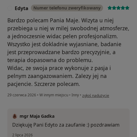
Edyta
Numer telefonu zweryfikowany
E
Bardzo polecam Pania Maje. Wizyta u niej
przebiega u niej w milej swobodnej atmosferze,
a jednoczesnie widac pelen profesjonalizm.
Wszystko jest dokladnie wyjasniane, badanie
jest przeprowadzane bardzo precyzyjnie, a
terapia dopasowna do problemu.
Widac, ze swoja prace wykonuje z pasja i
pelnym zaangazowaniem. Zalezy jej na
pacjencie. Szczerze polecam.
w opinii użytkownika Edyta
29 czerwca 2026
•
W innym miejscu
•
Inny
•
zgłoś nadużycie
mgr Maja Gadka
Dziękuję Pani Edyto za zaufanie :) pozdrawiam
2 lipca 2026