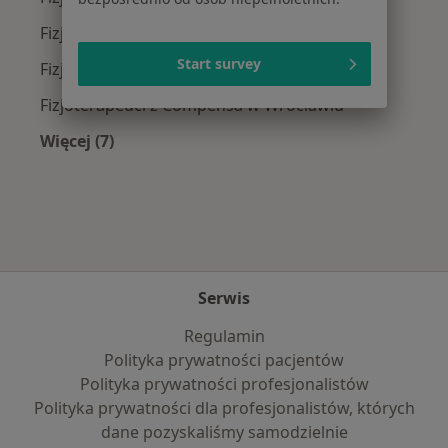
Fizjoterapeuci z POLMED w Wrocławiu
Start survey
Fizjoterapeuci z INTER Polska w Wrocławiu
Fizjoterapeuci z Compensa w Wrocławiu
Więcej (7)
Więcej w kategorii: Najpopularniejsze ubezpie
Serwis
Regulamin
Polityka prywatności pacjentów
Polityka prywatności profesjonalistów
Polityka prywatności dla profesjonalistów, których
dane pozyskaliśmy samodzielnie