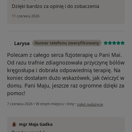
Dzięki bardzo za opinię i do zobaczenia
11 czerwca 2026
Larysa
Numer telefonu zweryfikowany
L
Polecam z całego serca fizjoterapię u Pani Mai.
Od razu trafnie zdiagnozowała przyczynę bólów
kręgosłupa i dobrała odpowiednią terapię. Na
koniec dostałam dużo wskazówek, jak ćwiczyć w
domu. Pani Maju, jeszcze raz ogromne dzięki za
pomoc!
w opinii użytkownika Larysa
7 czerwca 2026
•
W innym miejscu
•
Inny
•
zgłoś nadużycie
mgr Maja Gadka