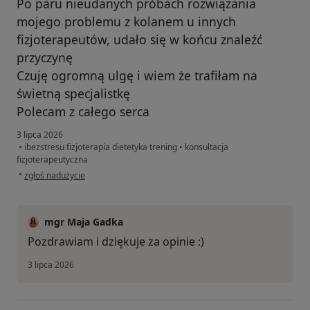
Po paru nieudanych próbach rozwiązania
mojego problemu z kolanem u innych
fizjoterapeutów, udało się w końcu znaleźć
przyczynę
Czuję ogromną ulgę i wiem że trafiłam na
świetną specjalistkę
Polecam z całego serca
3 lipca 2026
•
ibezstresu fizjoterapia dietetyka trening
•
konsultacja
fizjoterapeutyczna
w opinii użytkownika Dominika
•
zgłoś nadużycie
mgr Maja Gadka
Pozdrawiam i dziękuje za opinie :)
3 lipca 2026