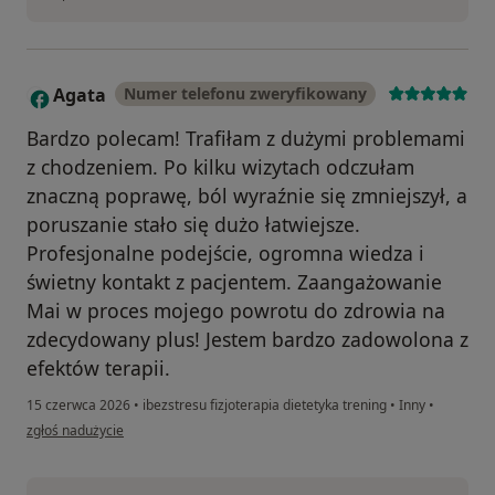
Agata
Numer telefonu zweryfikowany
A
Bardzo polecam! Trafiłam z dużymi problemami
z chodzeniem. Po kilku wizytach odczułam
znaczną poprawę, ból wyraźnie się zmniejszył, a
poruszanie stało się dużo łatwiejsze.
Profesjonalne podejście, ogromna wiedza i
świetny kontakt z pacjentem. Zaangażowanie
Mai w proces mojego powrotu do zdrowia na
zdecydowany plus! Jestem bardzo zadowolona z
efektów terapii.
15 czerwca 2026
•
ibezstresu fizjoterapia dietetyka trening
•
Inny
•
w opinii użytkownika Agata
zgłoś nadużycie