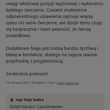
uwagi właściwej pozycji wyjściowej i wykonaniu
każdego ćwiczenia. Czasami znalezienie
odpowiedniego ustawienia zajmuje więcej
czasu niż samo ćwiczenie, ale dzięki temu czuję
się bezpiecznie i mam pewność, że ćwiczę
prawidłowo.
Dodatkowo Maja jest osobą bardzo życzliwą i
łatwą w kontakcie, dlatego na zajęcia zawsze
przychodzę z przyjemnością.
Serdecznie polecam!
w opinii użytkownika Valeria
14 czerwca 2026
•
Femiplace
•
Inny
•
zgłoś nadużycie
mgr Maja Gadka
Dzięki bardzo :) pozdrawiam