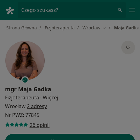
Me
Czego szukasz?
Strona Główna
Fizjoterapeuta
Wrocław
Maja Gadka
Zmień miasto
mgr
Maja Gadka
O specjalizacjach
Fizjoterapeuta
·
Więcej
Wrocław
2 adresy
Nr PWZ: 77845
26 opinii