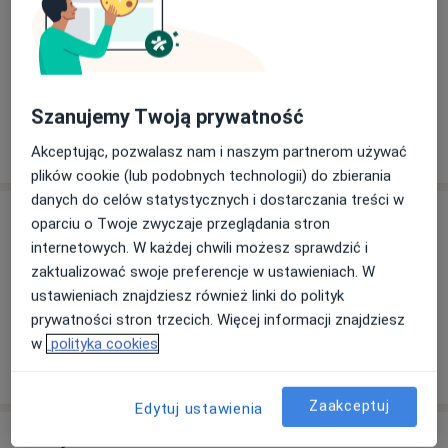
Zobacz galerię (5)
Szanujemy Twoją prywatność
Pokaż więcej
o doświadczeniu
Akceptując, pozwalasz nam i naszym partnerom używać
plików cookie (lub podobnych technologii) do zbierania
danych do celów statystycznych i dostarczania treści w
Usługi i ceny
oparciu o Twoje zwyczaje przeglądania stron
internetowych. W każdej chwili możesz sprawdzić i
Konsultacja fizjoterapeutyczna
Umów wizytę
zaktualizować swoje preferencje w ustawieniach. W
Od 200 zł
Szczegóły
ustawieniach znajdziesz również linki do polityk
prywatności stron trzecich. Więcej informacji znajdziesz
w
polityka cookies
W jaki sposób ustalane są ceny?
Zaakceptuj
Edytuj ustawienia
Adresy (2)