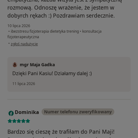
rozmową. Odnoszę wrażenie, że jestem w
dobyrch rękach :) Pozdrawiam serdecznie.
10 lipca 2026
•
ibezstresu fizjoterapia dietetyka trening
•
konsultacja
fizjoterapeutyczna
w opinii użytkownika Katarzyna N
•
zgłoś nadużycie
mgr Maja Gadka
Dzięki Pani Kasiu! Działamy dalej :)
11 lipca 2026
Dominika
Numer telefonu zweryfikowany
D
Bardzo się cieszę że trafiłam do Pani Maji!