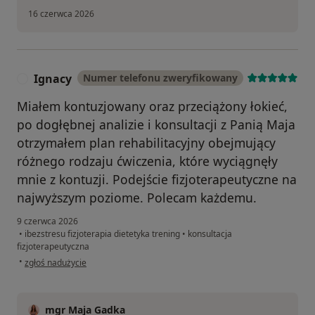
16 czerwca 2026
Ignacy
Numer telefonu zweryfikowany
I
Miałem kontuzjowany oraz przeciążony łokieć,
po dogłębnej analizie i konsultacji z Panią Maja
otrzymałem plan rehabilitacyjny obejmujący
różnego rodzaju ćwiczenia, które wyciągnęły
mnie z kontuzji. Podejście fizjoterapeutyczne na
najwyższym poziome. Polecam każdemu.
9 czerwca 2026
•
ibezstresu fizjoterapia dietetyka trening
•
konsultacja
fizjoterapeutyczna
w opinii użytkownika Ignacy
•
zgłoś nadużycie
mgr Maja Gadka