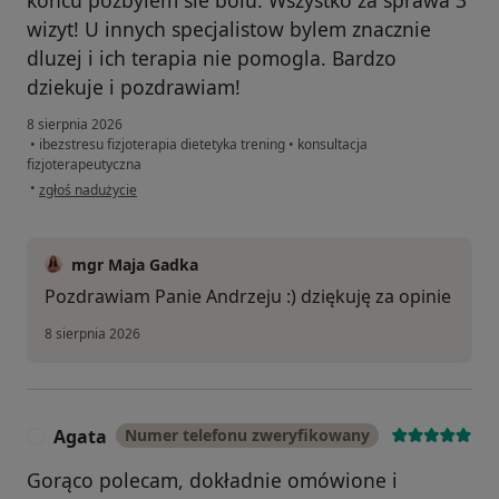
wizyt! U innych specjalistow bylem znacznie
dluzej i ich terapia nie pomogla. Bardzo
dziekuje i pozdrawiam!
8 sierpnia 2026
•
ibezstresu fizjoterapia dietetyka trening
•
konsultacja
fizjoterapeutyczna
w opinii użytkownika Andrzej
•
zgłoś nadużycie
mgr Maja Gadka
Pozdrawiam Panie Andrzeju :) dziękuję za opinie
8 sierpnia 2026
Agata
Numer telefonu zweryfikowany
A
Gorąco polecam, dokładnie omówione i