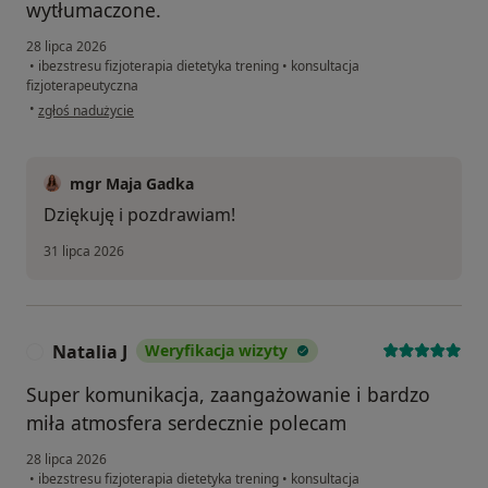
wytłumaczone.
28 lipca 2026
•
ibezstresu fizjoterapia dietetyka trening
•
konsultacja
fizjoterapeutyczna
w opinii użytkownika Agata
•
zgłoś nadużycie
mgr Maja Gadka
Dziękuję i pozdrawiam!
31 lipca 2026
Natalia J
Weryfikacja wizyty
N
Super komunikacja, zaangażowanie i bardzo
miła atmosfera serdecznie polecam
28 lipca 2026
•
ibezstresu fizjoterapia dietetyka trening
•
konsultacja