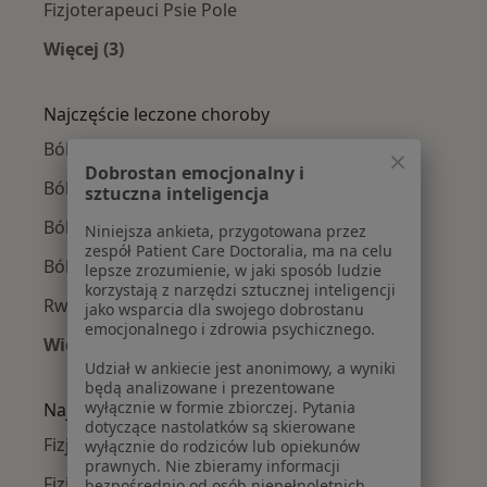
Fizjoterapeuci Psie Pole
Więcej (3)
Więcej w kategorii: Fizjoterapeuci w pobliżu
Najczęście leczone choroby
Bóle kręgosłupa w Wrocławiu
Dobrostan emocjonalny i
Ból barku w Wrocławiu
sztuczna inteligencja
Ból biodra w Wrocławiu
Niniejsza ankieta, przygotowana przez
zespół Patient Care Doctoralia, ma na celu
Ból kolana w Wrocławiu
lepsze zrozumienie, w jaki sposób ludzie
korzystają z narzędzi sztucznej inteligencji
Rwa kulszowa w Wrocławiu
jako wsparcia dla swojego dobrostanu
emocjonalnego i zdrowia psychicznego.
Więcej (15)
Udział w ankiecie jest anonimowy, a wyniki
Więcej w kategorii: Najczęście leczone chorob
będą analizowane i prezentowane
wyłącznie w formie zbiorczej. Pytania
Najpopularniejsze ubezpieczenia
dotyczące nastolatków są skierowane
Fizjoterapeuci z Allianz w Wrocławiu
wyłącznie do rodziców lub opiekunów
prawnych. Nie zbieramy informacji
Fizjoterapeuci z Medicover w Wrocławiu
bezpośrednio od osób niepełnoletnich.