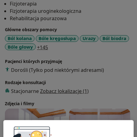
Fizjoterapia
Fizjoterapia uroginekologiczna
Rehabilitacja pourazowa
Główne obszary pomocy
Ból kolana
Bóle kręgosłupa
Urazy
Ból biodra
a11y_sr_more_diseases
Bóle głowy
+145
Pacjenci których przyjmuję
Dorośli (Tylko pod niektórymi adresami)
Rodzaje konsultacji
Stacjonarne
Zobacz lokalizacje (1)
Zdjęcia i filmy