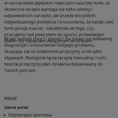
w narciarstwie alpejskim mężczyzn nauczyły mnie, że
skuteczna terapia wymaga nie tylko wiedzy i
odpowiednich narzędzi, ale przede wszystkim
indywidualnego podejścia i zrozumienia, że każde ciało
funkcjonuje inaczej - niezależnie od tego, czy
pracujemy nad powrotem do sportu, przewlekłym
W jaki sposób chce Ci pomóc? Zaczynam od dokładnej
bólem czy napięciem związanym ze stresem.
diagnostyki i zrozumienia Twojego problemu,
skupiając się na znalezieniu przyczyny, a nie tylko
objawach. Następnie łączę terapię manualną i ruch,
tworzę przejrzysty plan działania dopasowany do
Twoich potrzeb.
O mnie
więcej
Zakres porad
Fizjoterapia sportowa