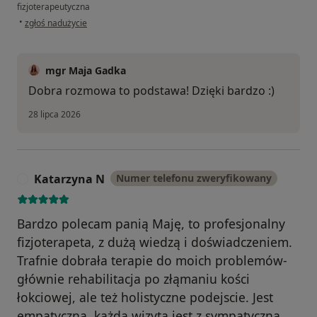
fizjoterapeutyczna
w opinii użytkownika Natalia J
•
zgłoś nadużycie
mgr Maja Gadka
Dobra rozmowa to podstawa! Dzięki bardzo :)
28 lipca 2026
Katarzyna N
Numer telefonu zweryfikowany
K
Bardzo polecam panią Maję, to profesjonalny
fizjoterapeta, z dużą wiedzą i doświadczeniem.
Trafnie dobrała terapie do moich problemów-
głównie rehabilitacja po złąmaniu kości
łokciowej, ale też holistyczne podejscie. Jest
empatyczna, każda wizyta jest z sympatyczną