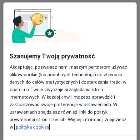
Bezpieczne płatności
Szanujemy Twoją prywatność
mgr Jakub Bączyk
Akceptując, pozwalasz nam i naszym partnerom używać
·
Więcej
Fizjoterapeuta
plików cookie (lub podobnych technologii) do zbierania
29 opinii
danych do celów statystycznych i dostarczania treści w
Adres 1
Adres 2
oparciu o Twoje zwyczaje przeglądania stron
internetowych. W każdej chwili możesz sprawdzić i
zaktualizować swoje preferencje w ustawieniach. W
Ojca Beyzyma 5, Wrocław
•
Mapa
ustawieniach znajdziesz również linki do polityk
ibezstresu fizjoterapia dietetyka trening
prywatności stron trzecich. Więcej informacji znajdziesz
Konsultacja fizjoterapeutyczna
200 zł
w
polityka cookies
Specjalista nie oferuje umawiania online pod tym adresem.