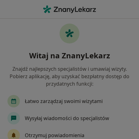
Me
Przykurcz Dupuytrena • Wrocław, dolnośląskie
Filtry
• 1
Ubezpieczenie
Map
Przykurcz Dupuytrena specjaliści w
Witaj na ZnanyLekarz
Wrocławiu
Jak działają wyniki wyszukiwania
Znajdź najlepszych specjalistów i umawiaj wizyty.
Pobierz aplikację, aby uzyskać bezpłatny dostęp do
przydatnych funkcji:
Jakiego specjalisty szukasz?
Fizjoterapeuta
Ortopeda
Chirurg
Kar
Łatwo zarządzaj swoimi wizytami
Wysyłaj wiadomości do specjalistów
Otrzymuj powiadomienia