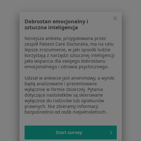
W pobliżu Wrocławia
Przykurcz Dupuytrena w Trzebnicy
Dobrostan emocjonalny i
Przykurcz Dupuytrena w Oławie
sztuczna inteligencja
Przykurcz Dupuytrena w Oleśnicy
Niniejsza ankieta, przygotowana przez
zespół Patient Care Doctoralia, ma na celu
Przykurcz Dupuytrena w Strzelinie
lepsze zrozumienie, w jaki sposób ludzie
korzystają z narzędzi sztucznej inteligencji
Przykurcz Dupuytrena w Kobierzycach
jako wsparcia dla swojego dobrostanu
emocjonalnego i zdrowia psychicznego.
Więcej (5)
Więcej w kategorii: W pobliżu Wrocławia
Udział w ankiecie jest anonimowy, a wyniki
będą analizowane i prezentowane
Schorzenia w Wrocławiu
wyłącznie w formie zbiorczej. Pytania
dotyczące nastolatków są skierowane
Choroby chirurgiczne w Wrocławiu
wyłącznie do rodziców lub opiekunów
prawnych. Nie zbieramy informacji
Zmiany skórne w Wrocławiu
bezpośrednio od osób niepełnoletnich.
Znamiona w Wrocławiu
Przepuklina w Wrocławiu
Start survey