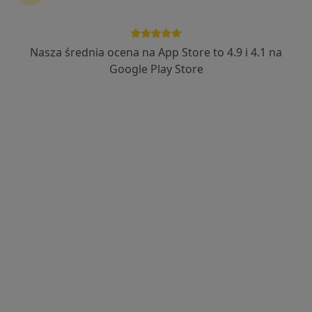
Nasza średnia ocena na App Store to 4.9 i 4.1 na
Google Play Store
Bezpieczne płatności
mgr Malwina Knuth
·
Więcej
Fizjoterapeuta
312 opinii
pl. Solidarności 1/3/5, Wrocław
•
Mapa
RehaFit - centrum rehabilitacji, masażu i treningu personalnego
Konsultacja fizjoterapeutyczna
190 zł
Specjalista nie oferuje umawiania online pod tym adresem.
Poproś o wizytę