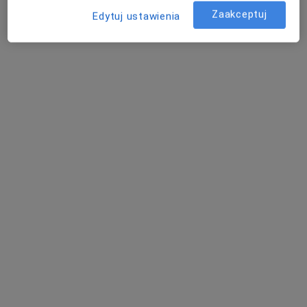
Zaakceptuj
Edytuj ustawienia
Poproś o wizytę
Bezpieczne płatności
dr n. med. i n. o zdr. Maciej Grzeszczuk
·
Więcej
Fizjoterapeuta, Osteopata
181 opinii
Adres 1
Adres 2
Online
Szybowcowa 31/204b Gądów Mały, Wrocław
•
Mapa